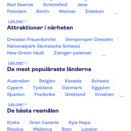
Bad Saarow
Schönefeld
Jena
Potsdam
Berlin
Weimar
Eisleben
Magdeburg
Saalfeld
Erfurt
Kulmbach
Läs mer
Attraktioner i närheten
Dresden Frauenkirche
Semperoper Dresden
Nationalpark Sächsische Schweiz
New Green Vault
Zwinger-palatset
Dresdens residensslott
Floden Spree
Läs mer
Berlinmuren
Museumsinsel
Reichstag
De mest populäraste länderna
TV-tornet i Berlin
Checkpoint Charlie Berlin
Pergamonmuseet
Hamnen i Hamburg
Australien
Belgien
Kanada
Schweiz
Brandenburger Tor
Cypern
Tyskland
Danmark
Egypten
Spanien
Frankrike
Grekland
Kroatien
Irland
Island
Italien
Norge
Polen
Läs mer
Sverige
Thailand
Turkiet
De bästa resmålen
Kreta
Gran Canaria
Ayia Napa
Rhodos
Mallorca
Rom
London