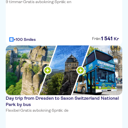
9 timmar
·
Gratis avbokning
·
Språk: en
1
541
Kr
Från:
+100 Smiles
Day trip from Dresden to Saxon Switzerland National
Park by bus
Flexibel
·
Gratis avbokning
·
Språk: de