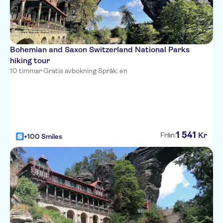
Bohemian and Saxon Switzerland National Parks
hiking tour
10 timmar
·
Gratis avbokning
·
Språk: en
1
541
Kr
Från:
+100 Smiles