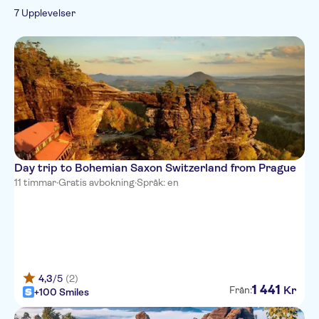
cykelturer
Elektronisk biljett
7 Upplevelser
Skippa kön
Day trip to Bohemian Saxon Switzerland from Prague
11 timmar
·
Gratis avbokning
·
Språk: en
4,3
/5
(2)
1
441
Kr
Från:
+100 Smiles