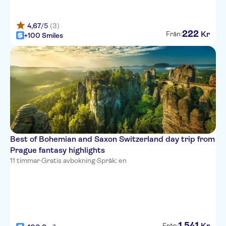
4,67
/5
(3)
222
Kr
Från:
+100 Smiles
Best of Bohemian and Saxon Switzerland day trip from
Prague fantasy highlights
11 timmar
·
Gratis avbokning
·
Språk: en
1
541
Kr
Från: