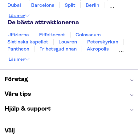
Dubai
Barcelona
Split
Berlin
New York
Prag
bangkok
Stockholm
Läs mer
Gdansk
Oslo
Helsingfors
Uppsala
De bästa attraktionerna
Helsingborg
Uffizierna
Eiffeltornet
Colosseum
Sixtinska kapellet
Louvren
Peterskyrkan
Pantheon
Frihetsgudinnan
Akropolis
Empire State Building
Moulin Rouge
Läs mer
Burj Khalifa
Keukenhof
Alcatraz
Saltgruvan i Wieliczka
Alhambra
Caminito del Rey
Madame Tussauds London
Företag
London Dungeon
Tivoli
Våra tips
Hjälp & support
Välj