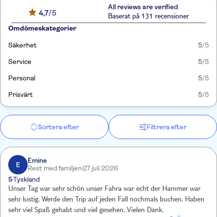
All reviews are verified
4,7
/5
Baserat på 131 recensioner
Omdömeskategorier
Säkerhet
5
/5
Service
5
/5
Personal
5
/5
Prisvärt
5
/5
Sortera efter
Filtrera efter
Emine
E
Rest med familjen
27 juli 2026
5
Tyskland
Unser Tag war sehr schön unser Fahra war echt der Hammer war
sehr lustig. Werde den Trip auf jeden Fall nochmals buchen. Haben
sehr viel Spaß gehabt und viel gesehen. Vielen Dank.