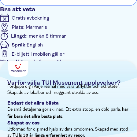
eller i en skön bok.
Bra att veta
Gratis avbokning
Plats:
Marmaris
Längd::
mer än 8 timmar
Språk:
English
E-biljett i mobilen gäller
Ytterligare information
Guidad rundtur
Omedelbar bekräftelse
Varför välja TUI Musement upplevelser?
Fördjupa dig i varje resmål med våra utflykter och aktiviteter.
Måltid ingår
Skapade av lokalbor och noggrant utvalda av oss.
Elektronisk biljett
Endast det allra bästa
Transport från hotellet
De små detaljerna gör skillnad. Ett extra stopp, en dold pärla,
här
får bara det allra bästa plats.
Skapat av oss
Utformad för dig med hjälp av dina omdömen. Skapad med stöd
av
TUIs 50 år långa erfarenhet av resor.