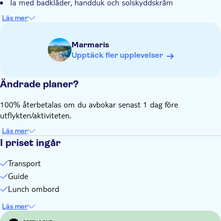
Ta med badkläder, handduk och solskyddskräm
Observera att det tillkommer en extra kostnad för att
Läs mer
besöka Kleopatra ön
Det är lätt att bli dammig och blöt på den här utflykten, så
Marmaris
ta inte på dig dina bästa kläder. Ta gärna med en vattentät
Upptäck fler upplevelser
väska för värdesaker.
Ändrade planer?
100% återbetalas om du avbokar senast 1 dag före
utflykten/aktiviteten.
Läs mer
I priset ingår
Transport
Guide
Lunch ombord
Läs mer