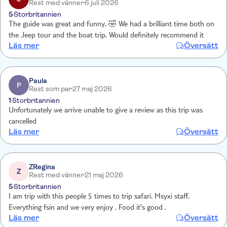
Rest med vänner
6 juli 2026
5
Storbritannien
The guide was great and funny. 🤣 We had a brilliant time both on
the Jeep tour and the boat trip. Would definitely recommend it
Läs mer
Översätt
Paula
P
Rest som par
27 maj 2026
1
Storbritannien
Unfortunately we arrive unable to give a review as this trip was
cancelled
Läs mer
Översätt
ZRegina
Z
Rest med vänner
21 maj 2026
5
Storbritannien
I am trip with this people 5 times to trip safari. Msyxi staff.
Everything fsin and we very enjoy . Food it's good .
Läs mer
Översätt