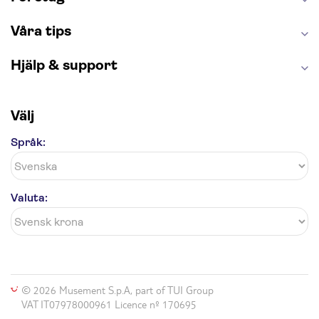
Våra tips
Hjälp & support
Välj
Språk:
Valuta:
© 2026 Musement S.p.A, part of TUI Group
VAT IT07978000961 Licence nº 170695