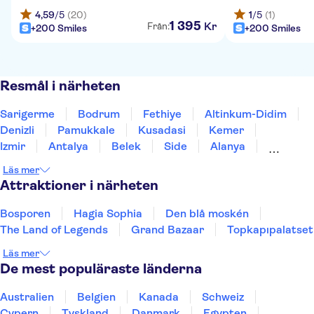
4,59
/5
(20)
1
/5
(1)
1
395
Kr
Från:
+200 Smiles
+200 Smiles
Resmål i närheten
Sarigerme
Bodrum
Fethiye
Altinkum-Didim
Denizli
Pamukkale
Kusadasi
Kemer
Izmir
Antalya
Belek
Side
Alanya
Konya
Istanbul
Läs mer
Attraktioner i närheten
Bosporen
Hagia Sophia
Den blå moskén
The Land of Legends
Grand Bazaar
Topkapıpalatset
Läs mer
De mest populäraste länderna
Australien
Belgien
Kanada
Schweiz
Cypern
Tyskland
Danmark
Egypten