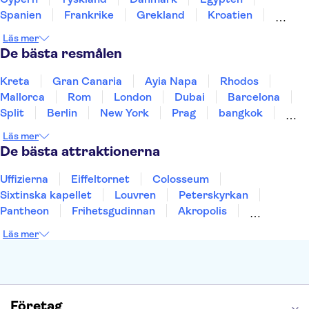
Spanien
Frankrike
Grekland
Kroatien
Irland
Island
Italien
Norge
Polen
Läs mer
Sverige
Thailand
Turkiet
De bästa resmålen
Kreta
Gran Canaria
Ayia Napa
Rhodos
Mallorca
Rom
London
Dubai
Barcelona
Split
Berlin
New York
Prag
bangkok
Stockholm
Gdansk
Oslo
Helsingfors
Läs mer
Uppsala
Helsingborg
De bästa attraktionerna
Uffizierna
Eiffeltornet
Colosseum
Sixtinska kapellet
Louvren
Peterskyrkan
Pantheon
Frihetsgudinnan
Akropolis
Empire State Building
Moulin Rouge
Läs mer
Burj Khalifa
Keukenhof
Alcatraz
Saltgruvan i Wieliczka
Alhambra
Caminito del Rey
Madame Tussauds London
London Dungeon
Tivoli
Företag