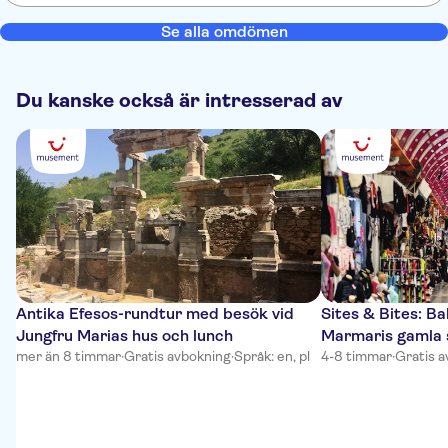
Se alla omdömen
Du kanske också är intresserad av
Antika Efesos-rundtur med besök vid
Sites & Bites: B
Jungfru Marias hus och lunch
Marmaris gamla 
mer än 8 timmar
·
Gratis avbokning
·
Språk: en, pl
4-8 timmar
·
Gratis 