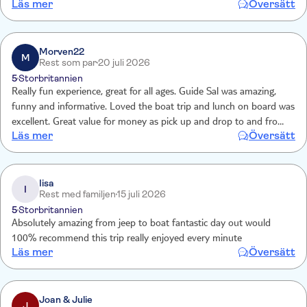
Läs mer
Översätt
Morven22
M
Rest som par
20 juli 2026
5
Storbritannien
Really fun experience, great for all ages. Guide Sal was amazing,
funny and informative. Loved the boat trip and lunch on board was
excellent. Great value for money as pick up and drop to and from
Läs mer
Översätt
hotel all included.
Iisa
I
Rest med familjen
15 juli 2026
5
Storbritannien
Absolutely amazing from jeep to boat fantastic day out would
100% recommend this trip really enjoyed every minute
Läs mer
Översätt
Joan & Julie
J