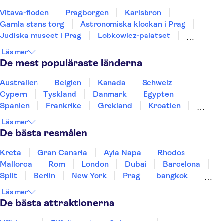
Vltava-floden
Pragborgen
Karlsbron
Gamla stans torg
Astronomiska klockan i Prag
Judiska museet i Prag
Lobkowicz-palatset
Karlštejn-slottet
Prag Zoo
Terezín
Läs mer
Nationalmuseet i Prag
Aquapalace Prague
De mest populäraste länderna
Pilsner Urquell Bryggeri
Kommunismens museum
Wallenstein Palace
Australien
Belgien
Kanada
Schweiz
Cypern
Tyskland
Danmark
Egypten
Spanien
Frankrike
Grekland
Kroatien
Irland
Island
Italien
Norge
Polen
Läs mer
Sverige
Thailand
Turkiet
De bästa resmålen
Kreta
Gran Canaria
Ayia Napa
Rhodos
Mallorca
Rom
London
Dubai
Barcelona
Split
Berlin
New York
Prag
bangkok
Stockholm
Gdansk
Oslo
Helsingfors
Läs mer
Uppsala
Helsingborg
De bästa attraktionerna