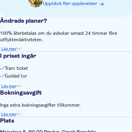
Upptäck fler upplevelser
Ändrade planer?
100% återbetalas om du avbokar senast 24 timmar före
utflykten/aktiviteten.
Läs mer
I priset ingår
Tram ticket
Guidad tur
Läs mer
Bokningsavgift
Inga extra bokningsavgifter tillkommer.
Läs mer
Plats
Maiselova 5, 110 00 Prague, Czech Republic