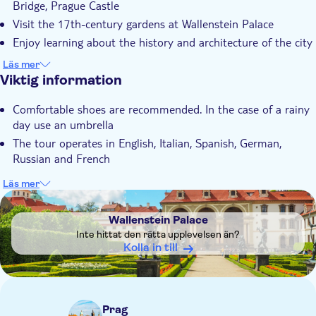
Bridge, Prague Castle
Guidad rundtur
Visit the 17th-century gardens at Wallenstein Palace
Lokal prägel
Enjoy learning about the history and architecture of the city
Take in the views from Prague Castle and soak up the city's
Läs mer
eclectic atmosphere
Viktig information
Comfortable shoes are recommended. In the case of a rainy
day use an umbrella
The tour operates in English, Italian, Spanish, German,
Russian and French
Läs mer
DSA1Wallenstein Palace
Wallenstein Palace
Inte hittat den rätta upplevelsen än?
Kolla in till
Prag