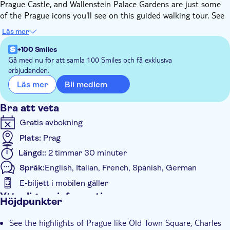
Prague Castle, and Wallenstein Palace Gardens are just some
of the Prague icons you'll see on this guided walking tour. See
the spectacular Prague monuments on an informative tour
Läs mer
that will give you insights into the history of Old Prague and
Prague Castle.
+100 Smiles
Start out at the Astronomical Clock in Old Town Square. Hear
Gå med nu för att samla 100 Smiles och få exklusiva
erbjudanden.
the historical overview with the legends of Oldtown and head
to the Charles Bridge. Cross the emblematic bridge and walk
Bli medlem
Läs mer
through the quarter Malá Strana where you will admire the
church of st Nicolaus.
Bra att veta
Take the tram up to Prague Castle where you will learn about
Gratis avbokning
the development of this impressive monument. Admire the
Plats:
Prag
sites of Hradcany or the Castle District and learn about its
history. After watching magnificent views of the entire city
Längd::
2 timmar 30 minuter
from the Prague Castle complex enjoy the entrance to
Språk:
English, Italian, French, Spanish, German
Wallenstein Palace Garden where you will finish your tour
E-biljett i mobilen gäller
among nature.
Ytterligare information
Höjdpunkter
Omedelbar bekräftelse
See the highlights of Prague like Old Town Square, Charles
Entréavgift ingår