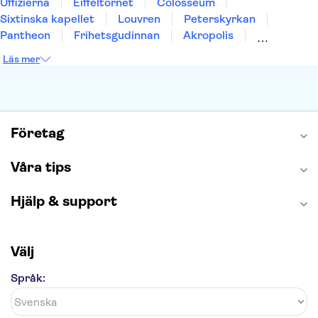
Uffizierna
Eiffeltornet
Colosseum
Sixtinska kapellet
Louvren
Peterskyrkan
Pantheon
Frihetsgudinnan
Akropolis
Empire State Building
Moulin Rouge
Läs mer
Burj Khalifa
Keukenhof
Alcatraz
Saltgruvan i Wieliczka
Alhambra
Caminito del Rey
Madame Tussauds London
London Dungeon
Tivoli
Företag
Våra tips
Hjälp & support
Välj
Språk: