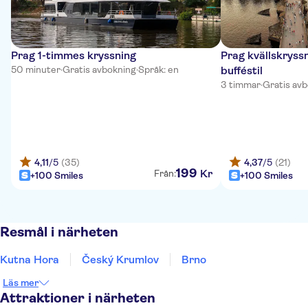
Prag 1-timmes kryssning
Prag kvällskryss
50 minuter
·
Gratis avbokning
·
Språk: en
bufféstil
3 timmar
·
Gratis av
4,11
/5
(35)
4,37
/5
(21)
199
Kr
Från:
+100 Smiles
+100 Smiles
Resmål i närheten
Kutna Hora
Český Krumlov
Brno
Läs mer
Attraktioner i närheten