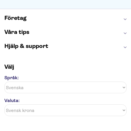
Caminito del Rey
Madame Tussauds London
London Dungeon
Tivoli
Företag
Våra tips
Hjälp & support
Välj
Språk:
Valuta: