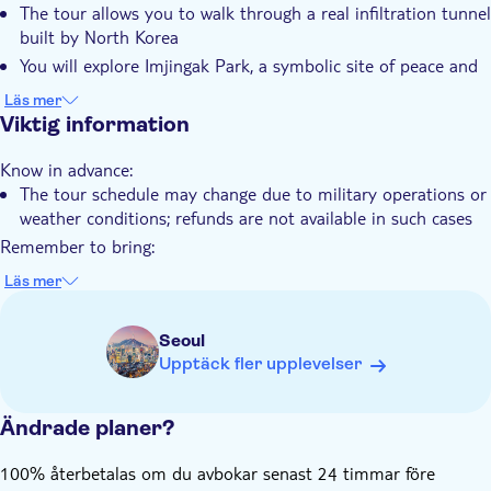
The tour allows you to walk through a real infiltration tunnel
Guidad rundtur
built by North Korea
Subject expert guide
You will explore Imjingak Park, a symbolic site of peace and
division
Elektronisk biljett
Läs mer
An expert guide will provide deep insight into the Korean
Viktig information
Transport included
War
Know in advance:
You see North Korea through binoculars at Dora
The tour schedule may change due to military operations or
Observatory
weather conditions; refunds are not available in such cases
Remember to bring:
A valid passport is required for DMZ access (US Military ID
Läs mer
and ARC are also accepted)
Seoul
Upptäck fler upplevelser
Ändrade planer?
100% återbetalas om du avbokar senast 24 timmar före