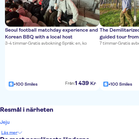
Seoul football matchday experience and
The Demilitarize
Korean BBQ with a local host
guided tour from
3-4 timmar
·
Gratis avbokning
·
Språk: en, ko
7 timmar
·
Gratis avb
1
439
Kr
Från:
+100 Smiles
+100 Smiles
Resmål i närheten
Jeju
Läs mer