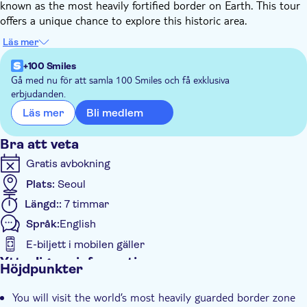
known as the most heavily fortified border on Earth. This tour
offers a unique chance to explore this historic area.
Your visit will be guided by a knowledgeable local expert who
Läs mer
will provide deep insight into the Korean War, the division of
the peninsula, and the continuing impact on everyday life. You'll
+100 Smiles
witness key sites that carry emotional weight and symbolic
Gå med nu för att samla 100 Smiles och få exklusiva
erbjudanden.
importance, offering context that no textbook can deliver.
Itinerary Highlights
Bli medlem
Läs mer
Imjingak Park (Bridge of Freedom, Bell of Peace, Steam
Bra att veta
Locomotive)
Gratis avbokning
The 3rd Infiltration Tunnel – walk inside a real tunnel dug
by North Korea
Plats:
Seoul
DMZ Theater & Exhibition Hall
Längd::
7 timmar
Dora Observatory – see across the border into the North
Språk:
English
Unification Village – glimpse a community shaped by the
division
E-biljett i mobilen gäller
Ytterligare information
Höjdpunkter
Omedelbar bekräftelse
You will visit the world’s most heavily guarded border zone
Entréavgift ingår