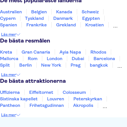
De mest populäraste länderna
Australien
Belgien
Kanada
Schweiz
Cypern
Tyskland
Danmark
Egypten
Spanien
Frankrike
Grekland
Kroatien
Irland
Island
Italien
Norge
Polen
Läs mer
Sverige
Thailand
Turkiet
De bästa resmålen
Kreta
Gran Canaria
Ayia Napa
Rhodos
Mallorca
Rom
London
Dubai
Barcelona
Split
Berlin
New York
Prag
bangkok
Stockholm
Gdansk
Oslo
Helsingfors
Läs mer
Uppsala
Helsingborg
De bästa attraktionerna
Uffizierna
Eiffeltornet
Colosseum
Sixtinska kapellet
Louvren
Peterskyrkan
Pantheon
Frihetsgudinnan
Akropolis
Empire State Building
Moulin Rouge
Läs mer
Burj Khalifa
Keukenhof
Alcatraz
Saltgruvan i Wieliczka
Alhambra