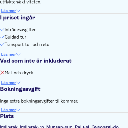
utflykten/aktiviteten.
Läs mer
I priset ingår
Inträdesavgifter
Guidad tur
Transport tur och retur
Läs mer
Vad som inte är inkluderat
Mat och dryck
Läs mer
Bokningsavgift
Inga extra bokningsavgifter tillkommer.
Läs mer
Plats
Imjingak, Imjingak-ro, Munsan-eup, Paju-si, Gyeonggi-do,