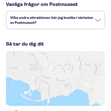
Vanliga frågor om Postmuseet
Vilka andra attraktioner bör jag besöka i närheten
av Postmuseet?
Här är några sevärdheter i Postmuseet som du inte får
missa:
Så tar du dig dit
Harry Potter tours from London
The London Eye
Harry Potter Studios
Madame Tussauds London
London West End
Tower of London