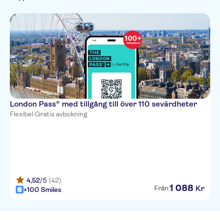
Toppattraktioner
Sightseeing &
traditioner
Stadsrundturer
London Pass® med tillgång till över 110 sevärdheter
Flexibel
·
Gratis avbokning
4,52
/5
(42)
1
088
Kr
Från:
+100 Smiles