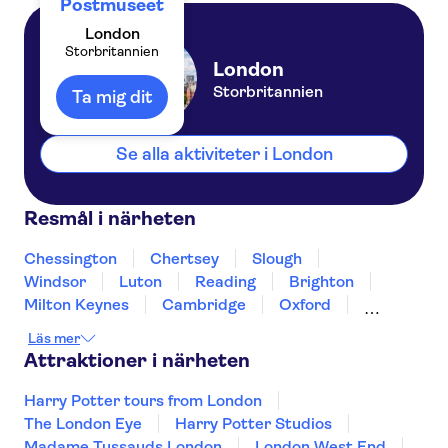
Postmuseet
London
Storbritannien
London
Storbritannien
Ta mig dit
Se alla aktiviteter i London
Resmål i närheten
Chessington
Chertsey
Slough
Windsor
Luton
Reading
Brighton
Milton Keynes
Cambridge
Oxford
Canterbury
Winchester
Northampton
Läs mer
Portsmouth
Attraktioner i närheten
Harry Potter tours from London
The London Eye
Harry Potter Studios
Madame Tussauds London
London West End