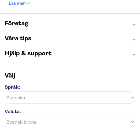
Läs mer
Burj Khalifa
Keukenhof
Alcatraz
Saltgruvan i Wieliczka
Alhambra
Caminito del Rey
Madame Tussauds London
Företag
London Dungeon
Tivoli
Våra tips
Hjälp & support
Välj
Språk:
Valuta: