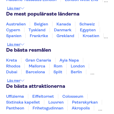
Tower of London
Gamla Stan i Edinburgh
Läs mer
Bussturer i London
Resor från Edinburgh
De mest populäraste länderna
Shakespeare's Globe
Tower Bridge
Floden Themsen
King's Cross Station
Australien
Belgien
Kanada
Schweiz
The Scotch Whisky Experience
Cypern
Tyskland
Danmark
Egypten
Sankt Paulskatedralen
Spanien
Frankrike
Grekland
Kroatien
Irland
Island
Italien
Norge
Polen
Läs mer
Sverige
Thailand
Turkiet
De bästa resmålen
Kreta
Gran Canaria
Ayia Napa
Rhodos
Mallorca
Rom
London
Dubai
Barcelona
Split
Berlin
New York
Prag
bangkok
Stockholm
Läs mer
Gdansk
Oslo
Helsingfors
Uppsala
De bästa attraktionerna
Helsingborg
Uffizierna
Eiffeltornet
Colosseum
Sixtinska kapellet
Louvren
Peterskyrkan
Pantheon
Frihetsgudinnan
Akropolis
Empire State Building
Moulin Rouge