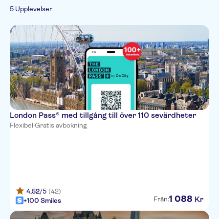
French
Toppattraktioner
Subject expert guide
traditioner
5 Upplevelser
Aktiviteter
Italian
Rundtur med Ljudguide
Chinese
Rullstolsanpassad
Stadsaktiviteter
Korean
Snabbkö
Hop-on Hop-off
Inomhusaktiviteter
Portuguese
Japanese
London Pass® med tillgång till över 110 sevärdheter
Flexibel
·
Gratis avbokning
4,52
/5
(42)
1
088
Kr
Från:
+100 Smiles