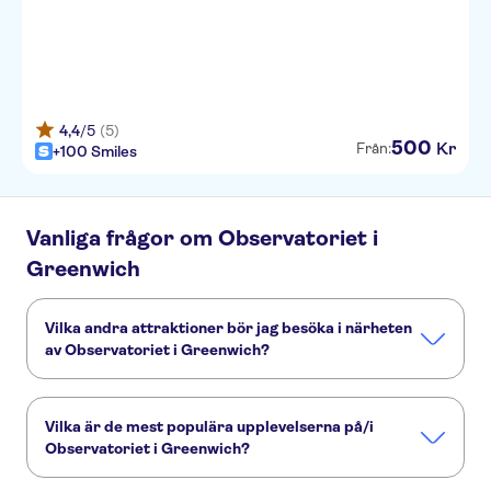
4,4
/5
(5)
500
Kr
Från:
+100 Smiles
Vanliga frågor om Observatoriet i
Greenwich
Vilka andra attraktioner bör jag besöka i närheten
av Observatoriet i Greenwich?
Här är några sevärdheter i Observatoriet i Greenwich som
du inte får missa:
Vilka är de mest populära upplevelserna på/i
Harry Potter tours from London
The London Eye
Observatoriet i Greenwich?
Harry Potter Studios
Madame Tussauds London
London West End
Tower of London
Dessa är de mest omtyckta aktiviteterna på/i Observatoriet i