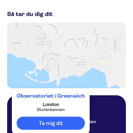
Greenwich:
Så tar du dig dit
London Pass® med tillgång till över 110 sevärdheter
Go City | London Explorer Pass
Painted Hall London tickets
Royal Observatory and Prime Meridian
Royal Museums Greenwich day pass
Observatoriet i Greenwich
London
Storbritannien
London
Storbritannien
Ta mig dit