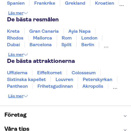
Sankt Paulskatedralen
Spanien
Frankrike
Grekland
Kroatien
Irland
Island
Italien
Norge
Polen
Läs mer
Sverige
Thailand
Turkiet
De bästa resmålen
Kreta
Gran Canaria
Ayia Napa
Rhodos
Mallorca
Rom
London
Dubai
Barcelona
Split
Berlin
New York
Prag
bangkok
Stockholm
Läs mer
Gdansk
Oslo
Helsingfors
Uppsala
De bästa attraktionerna
Helsingborg
Uffizierna
Eiffeltornet
Colosseum
Sixtinska kapellet
Louvren
Peterskyrkan
Pantheon
Frihetsgudinnan
Akropolis
Empire State Building
Moulin Rouge
Läs mer
Burj Khalifa
Keukenhof
Alcatraz
Saltgruvan i Wieliczka
Alhambra
Caminito del Rey
Madame Tussauds London
Företag
London Dungeon
Tivoli
Våra tips