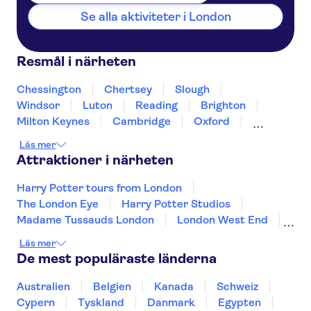
Se alla aktiviteter i London
Resmål i närheten
Chessington
Chertsey
Slough
Windsor
Luton
Reading
Brighton
Milton Keynes
Cambridge
Oxford
Canterbury
Winchester
Northampton
Läs mer
Portsmouth
Attraktioner i närheten
Harry Potter tours from London
The London Eye
Harry Potter Studios
Madame Tussauds London
London West End
Tower of London
Gamla Stan i Edinburgh
Läs mer
Bussturer i London
Resor från Edinburgh
De mest populäraste länderna
Shakespeare's Globe
Tower Bridge
Floden Themsen
King's Cross Station
Australien
Belgien
Kanada
Schweiz
The Scotch Whisky Experience
Cypern
Tyskland
Danmark
Egypten