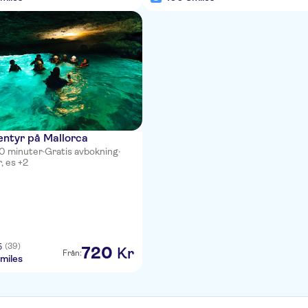
entyr på Mallorca
0 minuter
·
Gratis avbokning
·
r, es +2
(39)
5
720
Kr
Från:
miles