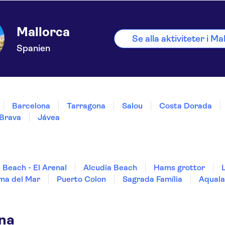
Mallorca
Se alla aktiviteter i Ma
Spanien
Barcelona
Tarragona
Salou
Costa Dorada
Brava
Jávea
 Beach - El Arenal
Alcudia Beach
Hams grottor
ma del Mar
Puerto Colon
Sagrada Família
Aquala
rna