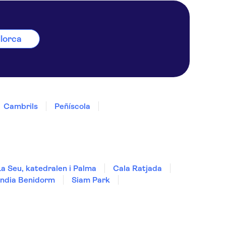
llorca
Cambrils
Peñíscola
La Seu, katedralen i Palma
Cala Ratjada
ndia Benidorm
Siam Park