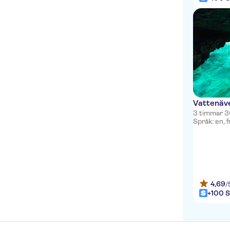
Vattenäv
3 timmar 3
Språk: en, f
4,69
/
+100 S