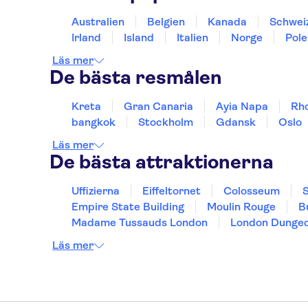
Australien
Belgien
Kanada
Schwei
Irland
Island
Italien
Norge
Pole
Läs mer
De bästa resmålen
Kreta
Gran Canaria
Ayia Napa
Rh
bangkok
Stockholm
Gdansk
Oslo
Läs mer
De bästa attraktionerna
Uffizierna
Eiffeltornet
Colosseum
S
Empire State Building
Moulin Rouge
B
Madame Tussauds London
London Dunge
Läs mer