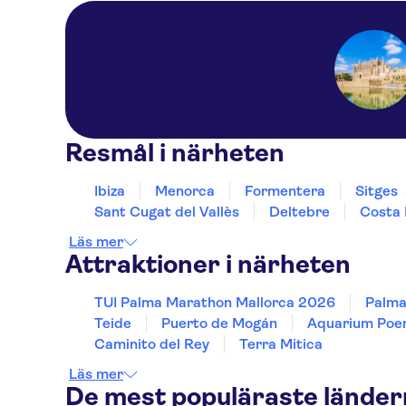
Resmål i närheten
Ibiza
Menorca
Formentera
Sitges
Sant Cugat del Vallès
Deltebre
Costa 
Läs mer
Attraktioner i närheten
TUI Palma Marathon Mallorca 2026
Palma
Teide
Puerto de Mogán
Aquarium Poe
Caminito del Rey
Terra Mitica
Läs mer
De mest populäraste lände