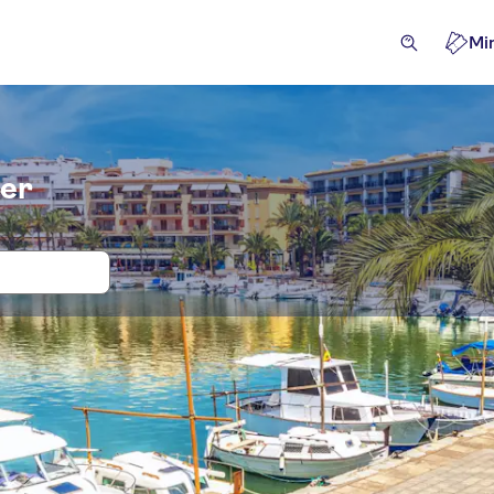
Mi
ter
ter och biljetter till Alcudia Beach
iviteter