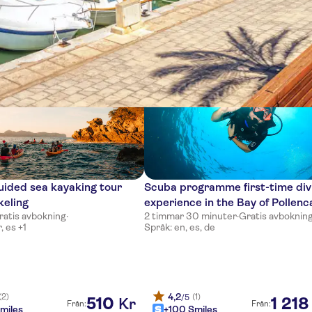
ser
uided sea kayaking tour
Scuba programme first-time div
keling
experience in the Bay of Pollenc
ratis avbokning
·
2 timmar 30 minuter
·
Gratis avboknin
, es +1
Språk: en, es, de
4,2
(2)
(1)
/5
510
1
218
Kr
Från:
Från:
miles
+100 Smiles