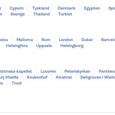
z
Cypern
Tyskland
Danmark
Egypten
Spa
n
Sverige
Thailand
Turkiet
odos
Mallorca
Rom
London
Dubai
Barcel
Helsingfors
Uppsala
Helsingborg
ixtinska kapellet
Louvren
Peterskyrkan
Pantheo
urj Khalifa
Keukenhof
Alcatraz
Saltgruvan i Wieli
on
Tivoli