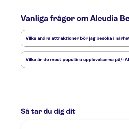
Vanliga frågor om Alcudia B
Vilka andra attraktioner bör jag besöka i närh
Här är några sevärdheter i Alcudia Beach som du inte får m
TUI Palma Marathon Mallorca 2026
Palma Beach - El Arenal
Vilka är de mest populära upplevelserna på/i A
Dessa är de mest omtyckta aktiviteterna på/i Alcudia Beach
Alcudia guided sea kayaking tour with snorkeling
Scuba progra
Vattenäventyr på Mallorca
Så tar du dig dit