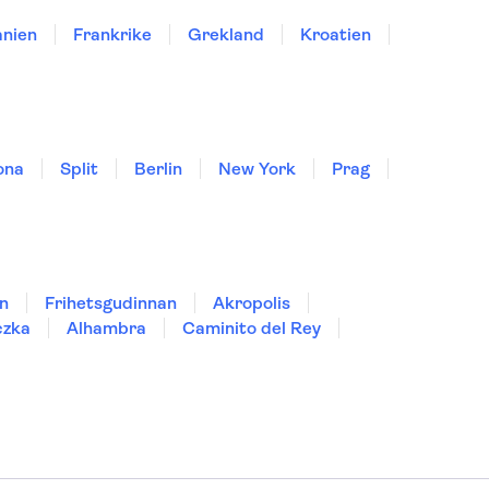
nien
Frankrike
Grekland
Kroatien
ona
Split
Berlin
New York
Prag
n
Frihetsgudinnan
Akropolis
czka
Alhambra
Caminito del Rey