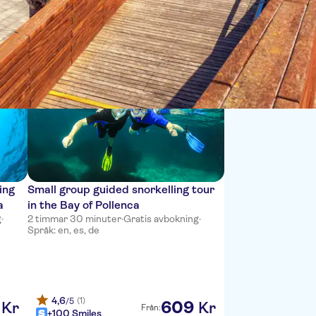
Sort by:
ing
Small group guided snorkelling tour
a
in the Bay of Pollenca
g
·
2 timmar 30 minuter
·
Gratis avbokning
·
Språk: en, es, de
4,6
(1)
/5
609
Kr
Kr
Från:
+100 Smiles