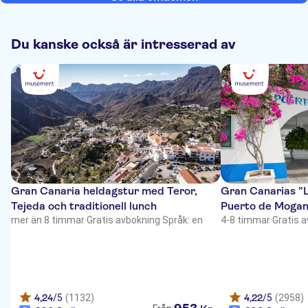
Du kanske också är intresserad av
Gran Canaria heldagstur med Teror,
Gran Canarias ”L
Tejeda och traditionell lunch
Puerto de Moga
mer än 8 timmar
·
Gratis avbokning
·
Språk: en
4-8 timmar
·
Gratis 
4,24
/5
(1132)
4,22
/5
(2958)