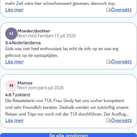
mehr Zeit wäre hier wünschenswert gewesen, dennoch top.
Läs mer
Översätt
Moeder/dochter
M
Rest med familjen
15 juli 2026
3.4
Nederländerna
Gids was niet heel enthousiast las echt de info op en was erg
gefocust op de opstaptijden.
Läs mer
Översätt
Marcus
M
Rest som par
6 juli 2026
4.6
Tyskland
Die Reiseleiterin von TUI, Frau Sindy hat uns vorher kompetent
und sehr freundlich beraten. Deshalb werden wir zukünftig unsere
Reisen und Trips nur noch mit der TUI durchführen. Der Ausflug
Läs mer
Översätt
war wunderbar. Dies gilt auch für die Ausflugsbegleiter. Jederzeit
wieder.
Se alla omdömen