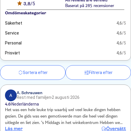
All reviews are verified
3,8
/5
Baserat på 285 recensioner
Omdömeskategorier
Säkerhet
4,6
/5
Service
4,6
/5
Personal
4,6
/5
Prisvärt
4,6
/5
Sortera efter
Filtrera efter
A. Schrauwen
A
Rest med familjen
2 augusti 2026
4.6
Nederländerna
Het was een hele leuke trip waarbij wel veel leuke dingen hebben
gezien. De gids was een gemotiveerde man die heel veel dingen
uitlegde en liet zien. 's Middags in het winkelcentrum Hebben we
Läs mer
Översätt
ook onze ogen uitgekeken. Dat is groot en divers. We hebben echt