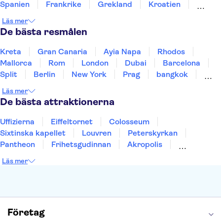
Spanien
Frankrike
Grekland
Kroatien
Irland
Island
Italien
Norge
Polen
Läs mer
Sverige
Thailand
Turkiet
De bästa resmålen
Kreta
Gran Canaria
Ayia Napa
Rhodos
Mallorca
Rom
London
Dubai
Barcelona
Split
Berlin
New York
Prag
bangkok
Stockholm
Gdansk
Oslo
Helsingfors
Läs mer
Uppsala
Helsingborg
De bästa attraktionerna
Uffizierna
Eiffeltornet
Colosseum
Sixtinska kapellet
Louvren
Peterskyrkan
Pantheon
Frihetsgudinnan
Akropolis
Empire State Building
Moulin Rouge
Läs mer
Burj Khalifa
Keukenhof
Alcatraz
Saltgruvan i Wieliczka
Alhambra
Caminito del Rey
Madame Tussauds London
London Dungeon
Tivoli
Företag