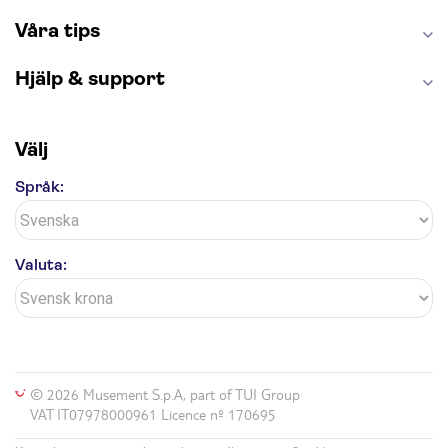
Våra tips
Hjälp & support
Välj
Språk:
Valuta:
© 2026 Musement S.p.A, part of TUI Group
VAT IT07978000961 Licence nº 170695