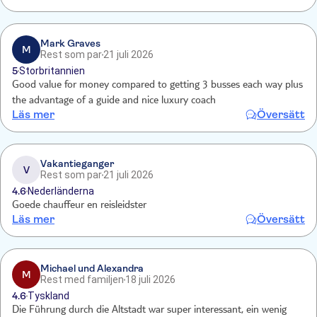
een hele leuke dag gehad. Zeker voor herhaling vatbaar.
Mark Graves
M
Rest som par
21 juli 2026
5
Storbritannien
Good value for money compared to getting 3 busses each way plus
the advantage of a guide and nice luxury coach
Läs mer
Översätt
Vakantieganger
V
Rest som par
21 juli 2026
4.6
Nederländerna
Goede chauffeur en reisleidster
Läs mer
Översätt
Michael und Alexandra
M
Rest med familjen
18 juli 2026
4.6
Tyskland
Die Führung durch die Altstadt war super interessant, ein wenig