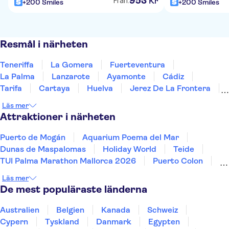
953
Kr
Från:
+200 Smiles
+200 Smiles
Resmål i närheten
Teneriffa
La Gomera
Fuerteventura
La Palma
Lanzarote
Ayamonte
Cádiz
Tarifa
Cartaya
Huelva
Jerez De La Frontera
Estepona
Ronda
Sevilla
Marbella
Läs mer
Attraktioner i närheten
Puerto de Mogán
Aquarium Poema del Mar
Dunas de Maspalomas
Holiday World
Teide
TUI Palma Marathon Mallorca 2026
Puerto Colon
Sagrada Família
Siam Park
Läs mer
Aqualandia Benidorm
Caminito del Rey
De mest populäraste länderna
Terra Mitica
Masca
Alhambra
Mundomar
Australien
Belgien
Kanada
Schweiz
Cypern
Tyskland
Danmark
Egypten