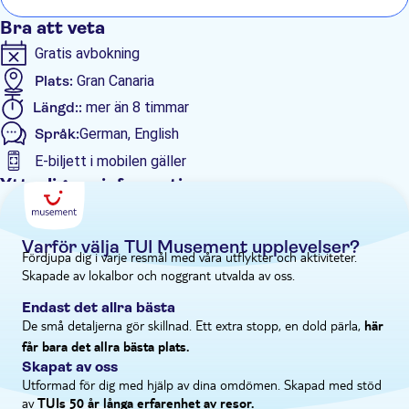
Bra att veta
Gratis avbokning
Plats:
Gran Canaria
Längd::
mer än 8 timmar
Språk:
German, English
E-biljett i mobilen gäller
Ytterligare information
Omedelbar bekräftelse
Elektronisk biljett
Varför välja TUI Musement upplevelser?
Fördjupa dig i varje resmål med våra utflykter och aktiviteter.
Transport från hotellet
Skapade av lokalbor och noggrant utvalda av oss.
Endast det allra bästa
De små detaljerna gör skillnad. Ett extra stopp, en dold pärla,
här
får bara det allra bästa plats.
Skapat av oss
Utformad för dig med hjälp av dina omdömen. Skapad med stöd
av
TUIs 50 år långa erfarenhet av resor.