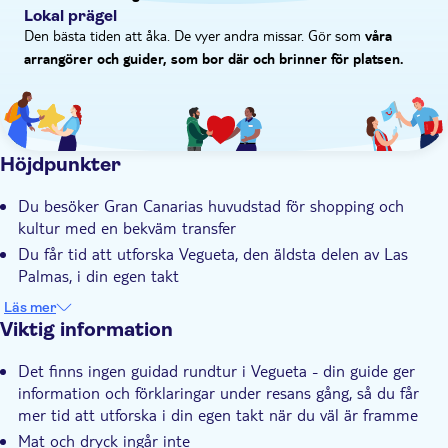
Lokal prägel
Den bästa tiden att åka. De vyer andra missar. Gör som
våra
arrangörer och guider, som bor där och brinner för platsen.
Höjdpunkter
Du besöker Gran Canarias huvudstad för shopping och
kultur med en bekväm transfer
Du får tid att utforska Vegueta, den äldsta delen av Las
Palmas, i din egen takt
Du kan shoppa souvenirer medan du strosar omkring i
Läs mer
gamla stadens pittoreska gränder
Viktig information
En dubbel dos shopping står på programmet tack vare lite
Det finns ingen guidad rundtur i Vegueta - din guide ger
ledig tid i shoppingcentret Las Arenas
information och förklaringar under resans gång, så du får
Denna upplevelse leds av en vänlig lokalguide med gedigen
mer tid att utforska i din egen takt när du väl är framme
kunskap om Las Palmas och Vegueta
Mat och dryck ingår inte