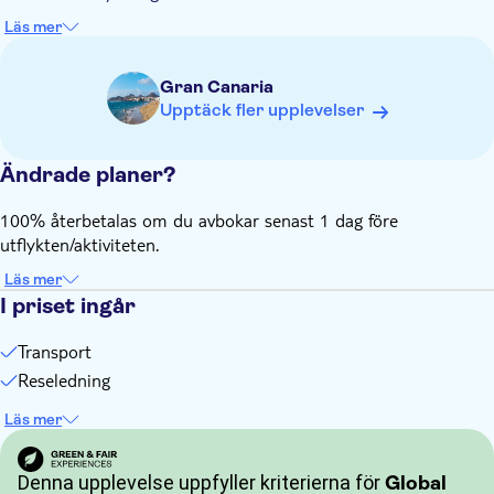
Engelsktalande guide för alla nationaliteter
Läs mer
Ej lämplig för rullstolsburna
Barn måste ha en medföljande vuxen (över 18 år) hela tiden
Gran Canaria
Pengar för extra kostnader eller dricks
Upptäck fler upplevelser
Observera att alla tider är ungefärliga och kan komma att
ändras
Ändrade planer?
100% återbetalas om du avbokar senast 1 dag före
utflykten/aktiviteten.
Läs mer
I priset ingår
Transport
Reseledning
Läs mer
Denna upplevelse uppfyller kriterierna för
Global