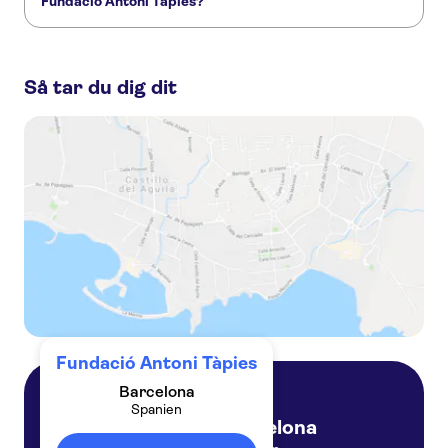
Fundació Antoni Tàpies?
Barcelonas zoo
Montserrat
Aquarium de Barcelona
Dessa är de mest omtyckta aktiviteterna på/i Fundació
Antoni Tàpies:
Så tar du dig dit
Articket Barcelona skip-the-line museum pass
Destination Pass - Best of Barcelona
Barcelona Card for 3 days, 4 days or 5 days
Tickets for the Tàpies Museum
Fundació Antoni Tàpies
Barcelona
Spanien
Barcelona