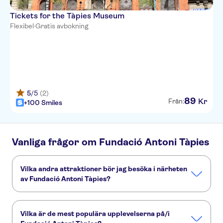
Tickets for the Tàpies Museum
Flexibel
·
Gratis avbokning
5
/5
(2)
89
Kr
Från:
+100 Smiles
Vanliga frågor om Fundació Antoni Tàpies
Vilka andra attraktioner bör jag besöka i närheten
av Fundació Antoni Tàpies?
Här är några sevärdheter i Fundació Antoni Tàpies som du
inte får missa:
Vilka är de mest populära upplevelserna på/i
Sagrada Família
Park Güell
Barcelonas nöjesparker