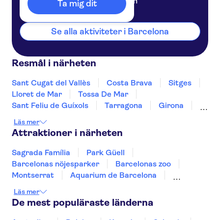
Spanien
Ta mig dit
Se alla aktiviteter i Barcelona
Resmål i närheten
Sant Cugat del Vallès
Costa Brava
Sitges
Lloret de Mar
Tossa De Mar
Sant Feliu de Guíxols
Tarragona
Girona
Salou
Costa Dorada
Cambrils
Läs mer
Figueres
Deltebre
Peñíscola
Attraktioner i närheten
Sagrada Família
Park Güell
Barcelonas nöjesparker
Barcelonas zoo
Montserrat
Aquarium de Barcelona
Teide
Puerto de Mogán
Läs mer
Aquarium Poema del Mar
De mest populäraste länderna
TUI Palma Marathon Mallorca 2026