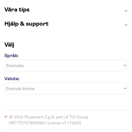
London Dungeon
Tivoli
Våra tips
Hjälp & support
Välj
Språk:
Valuta:
© 2026 Musement S.p.A, part of TUI Group
VAT IT07978000961 Licence nº 170695