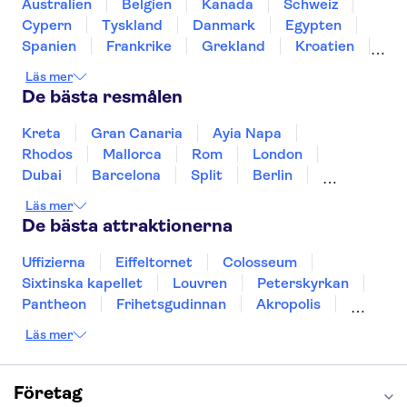
Puerto Colon
Aqualandia Benidorm
Australien
Belgien
Kanada
Schweiz
Siam Park
Caminito del Rey
Terra Mitica
Cypern
Tyskland
Danmark
Egypten
Spanien
Frankrike
Grekland
Kroatien
Irland
Island
Italien
Norge
Polen
Läs mer
Sverige
Thailand
Turkiet
De bästa resmålen
Kreta
Gran Canaria
Ayia Napa
Rhodos
Mallorca
Rom
London
Dubai
Barcelona
Split
Berlin
New York
Prag
bangkok
Stockholm
Läs mer
Gdansk
Oslo
Helsingfors
Uppsala
De bästa attraktionerna
Helsingborg
Uffizierna
Eiffeltornet
Colosseum
Sixtinska kapellet
Louvren
Peterskyrkan
Pantheon
Frihetsgudinnan
Akropolis
Empire State Building
Moulin Rouge
Läs mer
Burj Khalifa
Keukenhof
Alcatraz
Saltgruvan i Wieliczka
Alhambra
Caminito del Rey
Madame Tussauds London
Företag