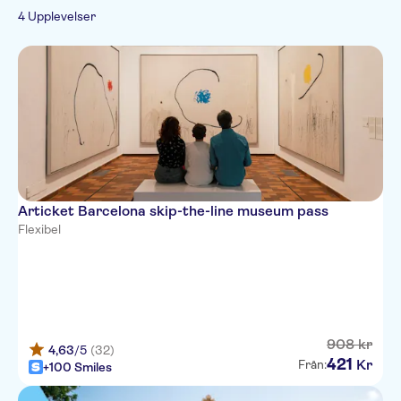
Kultur & historia
Biljetter och evenemang
Skippa kön
4 Upplevelser
Sightseeing & traditioner
Articket Barcelona skip-the-line museum pass
Flexibel
908
kr
4,63
/5
(32)
421
Kr
Från:
+100 Smiles