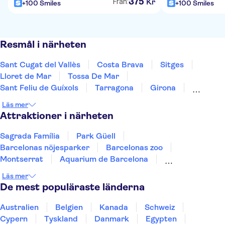
375
Kr
Från:
+100 Smiles
+100 Smiles
Resmål i närheten
Sant Cugat del Vallès
Costa Brava
Sitges
Lloret de Mar
Tossa De Mar
Sant Feliu de Guíxols
Tarragona
Girona
Salou
Costa Dorada
Cambrils
Figueres
Läs mer
Deltebre
Peñíscola
Mallorca
Attraktioner i närheten
Sagrada Família
Park Güell
Barcelonas nöjesparker
Barcelonas zoo
Montserrat
Aquarium de Barcelona
Ferrari Land
Utflykter från Barcelona
Läs mer
PortAventura Park
Port Vell
Teide
De mest populäraste länderna
Puerto de Mogán
Aquarium Poema del Mar
TUI Palma Marathon Mallorca 2026
Puerto Colon
Australien
Belgien
Kanada
Schweiz
Cypern
Tyskland
Danmark
Egypten