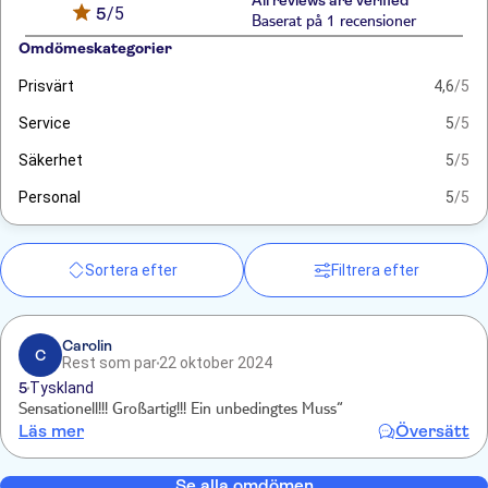
All reviews are verified
5
/5
Baserat på 1 recensioner
Omdömeskategorier
Prisvärt
4,6
/5
Service
5
/5
Säkerhet
5
/5
Personal
5
/5
Sortera efter
Filtrera efter
Carolin
C
Rest som par
22 oktober 2024
5
Tyskland
Sensationell!!! Großartig!!! Ein unbedingtes Muss“
Läs mer
Översätt
Se alla omdömen