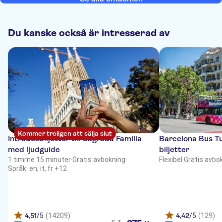
Du kanske också är intresserad av
Kommer troligen att sälja slut
Inträdesbiljetter till Sagrada Familia
Barcelona Bus Tu
med ljudguide
biljetter
1 timme 15 minuter
·
Gratis avbokning
·
Flexibel
·
Gratis avbo
Språk: en, it, fr +12
4,51
/5
(14209)
4,42
/5
(129)