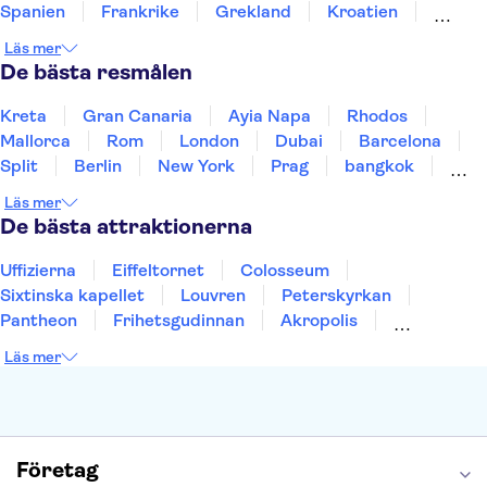
Spanien
Frankrike
Grekland
Kroatien
Irland
Island
Italien
Norge
Polen
Läs mer
Sverige
Thailand
Turkiet
De bästa resmålen
Kreta
Gran Canaria
Ayia Napa
Rhodos
Mallorca
Rom
London
Dubai
Barcelona
Split
Berlin
New York
Prag
bangkok
Stockholm
Gdansk
Oslo
Helsingfors
Läs mer
Uppsala
Helsingborg
De bästa attraktionerna
Uffizierna
Eiffeltornet
Colosseum
Sixtinska kapellet
Louvren
Peterskyrkan
Pantheon
Frihetsgudinnan
Akropolis
Empire State Building
Moulin Rouge
Läs mer
Burj Khalifa
Keukenhof
Alcatraz
Saltgruvan i Wieliczka
Alhambra
Caminito del Rey
Madame Tussauds London
London Dungeon
Tivoli
Företag