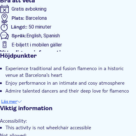
Bra att veta
Gratis avbokning
Plats:
Barcelona
Längd::
50 minuter
Språk:
English, Spanish
E-biljett i mobilen gäller
Ytterligare information
Höjdpunkter
Omedelbar bekräftelse
Experience traditional and fusion flamenco in a historic
Snabbkö
venue at Barcelona's heart
Unik attraktion
Enjoy performance in an intimate and cosy atmosphere
Lokal prägel
Admire talented dancers and their deep love for flamenco
Regnig dag
Läs mer
Elektronisk biljett
Viktig information
Accessibility:
This activity is not wheelchair accessible
Not allowed: