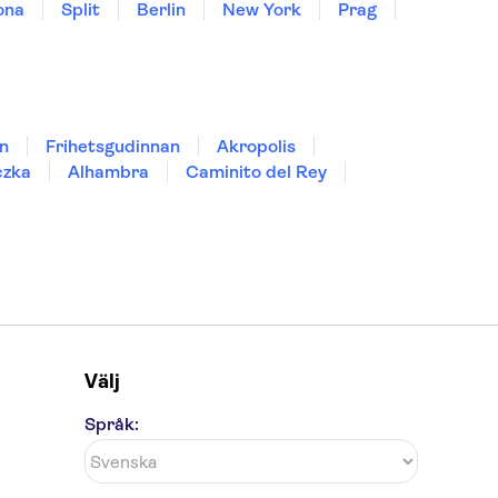
ona
Split
Berlin
New York
Prag
n
Frihetsgudinnan
Akropolis
czka
Alhambra
Caminito del Rey
Välj
Språk: