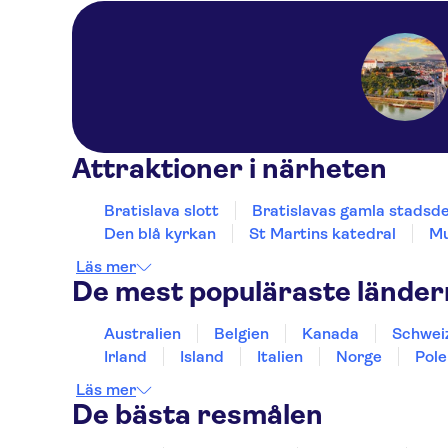
Attraktioner i närheten
Bratislava slott
Bratislavas gamla stadsde
Den blå kyrkan
St Martins katedral
Mu
Läs mer
De mest populäraste lände
Australien
Belgien
Kanada
Schwei
Irland
Island
Italien
Norge
Pole
Läs mer
De bästa resmålen