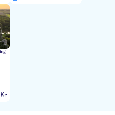
ding
Kr