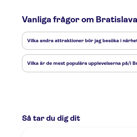
Vanliga frågor om Bratislav
Vilka andra attraktioner bör jag besöka i närh
Här är några sevärdheter i Bratislavas gamla rådhus som du
Bratislava slott
Bratislavas gamla stadsdel
Mikaels port, Bra
Vilka är de mest populära upplevelserna på/i B
Dessa är de mest omtyckta aktiviteterna på/i Bratislavas g
Bratislava walking tour with castle entrance ticket
Running tour
Så tar du dig dit