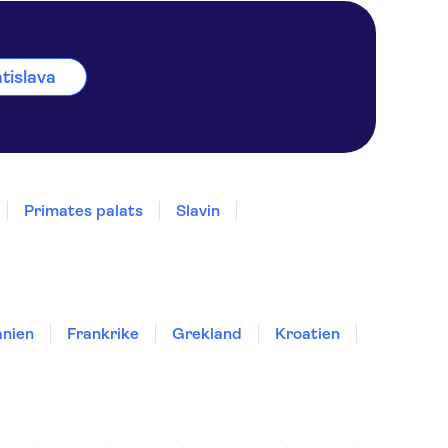
atislava
Primates palats
Slavin
nien
Frankrike
Grekland
Kroatien