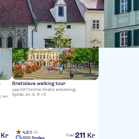
Sort by:
a
Bratislava walking tour
upp till 1 timme
·
Gratis avbokning
·
Språk: en, it, fr +3
: en
4,2
(4)
/5
211
Kr
Kr
Från:
+100 Smiles