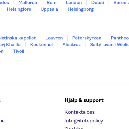
odos
Mallorca
Rom
London
Dubai
Barcel
Helsingfors
Uppsala
Helsingborg
ixtinska kapellet
Louvren
Peterskyrkan
Pantheo
urj Khalifa
Keukenhof
Alcatraz
Saltgruvan i Wieli
on
Tivoli
s
Hjälp & support
Kontakta oss
na
Integritetspolicy