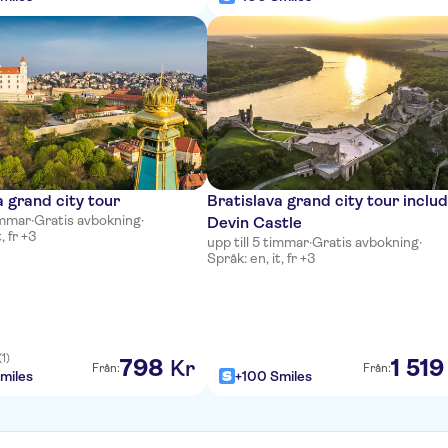
a grand city tour
Bratislava grand city tour inclu
timmar
·
Gratis avbokning
·
Devin Castle
, fr +3
upp till 5 timmar
·
Gratis avbokning
·
Språk: en, it, fr +3
(1)
798
1
519
Kr
Från:
Från:
miles
+100 Smiles