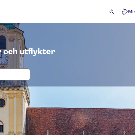
Mi
 och utflykter
ter och biljetter till Bratislavas gaml
iviteter
Utflykter & dagsturer