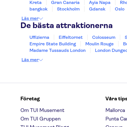
Kreta
Gran Canaria
Ayia Napa
Rh
bangkok
Stockholm
Gdansk
Oslo
Läs mer
De bästa attraktionerna
Uffizierna
Eiffeltornet
Colosseum
S
Empire State Building
Moulin Rouge
B
Madame Tussauds London
London Dunge
Läs mer
Företag
Våra tip
Om TUI Musement
Mallorca
Om TUI Gruppen
Punta Ca