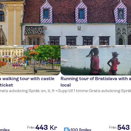
ser
a walking tour with castle
Running tour of Bratislava with 
ticket
local
ratis avbokning
·
Språk: en, it, fr +3
upp till 1 timme
·
Gratis avbokning
·
Språk
443
543
Kr
Från:
Från:
miles
+100 Smiles