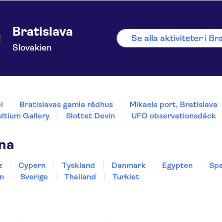
Bratislava
Se alla aktiviteter i Br
Slovakien
l
Bratislavas gamla rådhus
Mikaels port, Bratislava
ltium Gallery
Slottet Devin
UFO observationsdäck
rna
z
Cypern
Tyskland
Danmark
Egypten
Spa
n
Sverige
Thailand
Turkiet