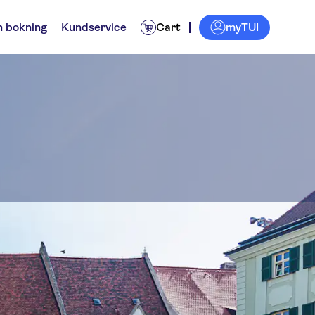
myTUI
n bokning
Kundservice
Cart
a rådhus