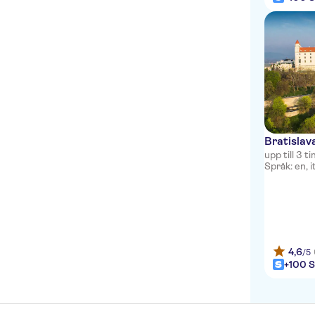
Bratislav
upp till 3 
Språk: en, it
4,6
/5
+100 S