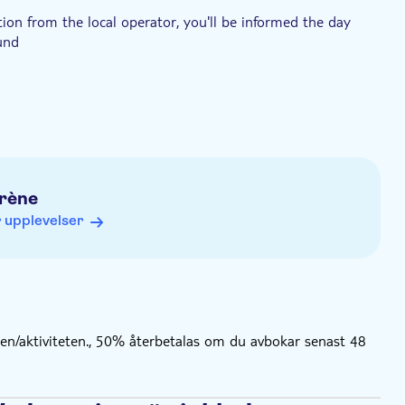
tion from the local operator, you'll be informed the day
fund
arène
 upplevelser
en/aktiviteten., 50% återbetalas om du avbokar senast 48