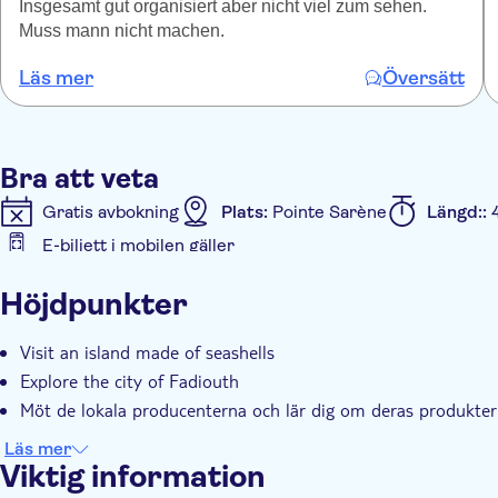
Insgesamt gut organisiert aber nicht viel zum sehen.
Muss mann nicht machen.
Läs mer
Översätt
Bra att veta
Gratis avbokning
Plats:
Pointe Sarène
Längd::
E-biljett i mobilen gäller
Ytterligare information
Höjdpunkter
Omedelbar bekräftelse
Entréavgift ingår
Guida
Group tour
Transport included
Visit an island made of seashells
Explore the city of Fadiouth
Möt de lokala producenterna och lär dig om deras produkter
Läs mer
Viktig information