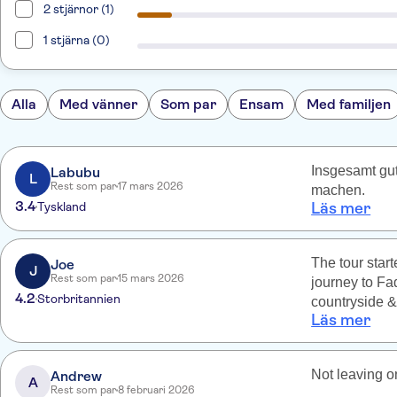
2 stjärnor (1)
1 stjärna (0)
Alla
Med vänner
Som par
Ensam
Med familjen
Insgesamt gut
Labubu
L
Rest som par
17 mars 2026
machen.
3.4
Tyskland
Läs mer
The tour star
Joe
J
Rest som par
15 mars 2026
journey to Fa
4.2
Storbritannien
countryside &
Läs mer
to support lo
local guide a
on the island
Not leaving o
Andrew
good end to th
A
Rest som par
8 februari 2026