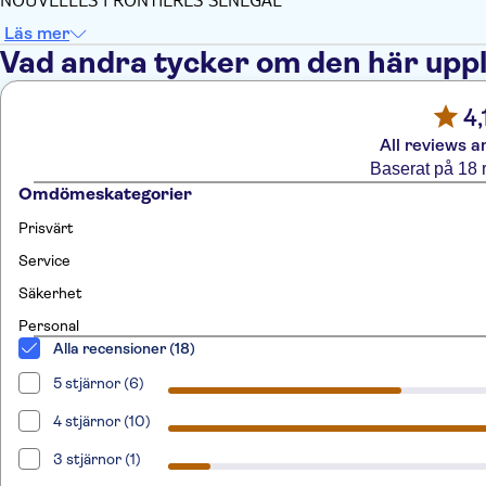
Läs mer
Vad andra tycker om den här upp
4,
All reviews a
Baserat på 18 
Omdömeskategorier
Prisvärt
Service
Säkerhet
Personal
Alla recensioner (18)
5 stjärnor (6)
4 stjärnor (10)
3 stjärnor (1)