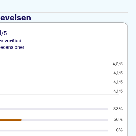
levelsen
1
/5
re verified
recensioner
4,2
/5
4,1
/5
4,1
/5
4,1
/5
33%
56%
6%