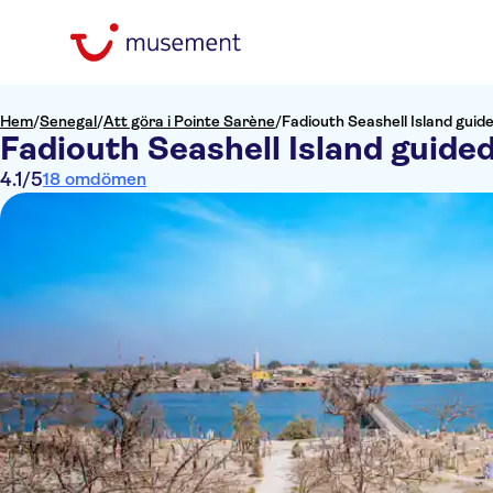
Hem
/
Senegal
/
Att göra i Pointe Sarène
/
Fadiouth Seashell Island guid
Fadiouth Seashell Island guide
4.1
/5
18 omdömen