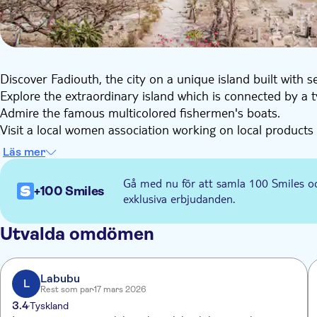
Discover Fadiouth, the city on a unique island built with se
Explore the extraordinary island which is connected by a 
Admire the famous multicolored fishermen's boats.
Visit a local women association working on local products 
Läs mer
Gå med nu för att samla 100 Smiles o
+100 Smiles
exklusiva erbjudanden.
Utvalda omdömen
Labubu
L
Rest som par
17 mars 2026
3.4
Tyskland