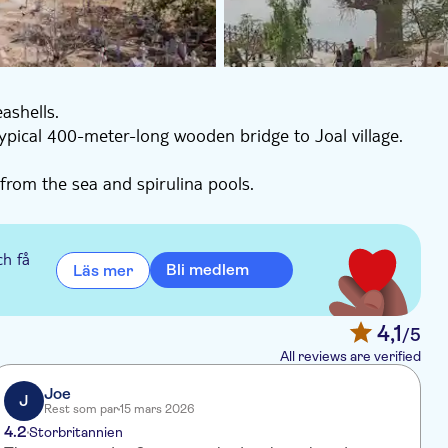
ashells.
typical 400-meter-long wooden bridge to Joal village.
from the sea and spirulina pools.
ch få
Bli medlem
Läs mer
4,1
/5
All reviews are verified
Joe
J
Rest som par
15 mars 2026
4.2
4
Storbritannien