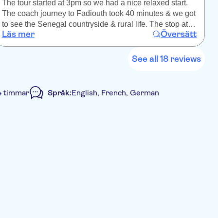
The tour started at 3pm so we had a nice relaxed start.
N
The coach journey to Fadiouth took 40 minutes & we got
to see the Senegal countryside & rural life. The stop at
Läs mer
Översätt
L
the women's cooperative was good to support local
people & there was no pressure to buy anything. Our
local guide at Fadiouth was charming & interesting. We
See all 18 reviews
saw daily life on the island. The canoe ride back across
the river was peaceful & a good end to the trip. Overall I
would recommend this half-day trip.
4 timmar
Språk:
English, French, German
d rundtur
Lokal prägel
Elektronisk biljett