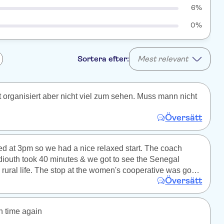
6%
0%
Sortera efter:
Mest relevant
 organisiert aber nicht viel zum sehen. Muss mann nicht
Översätt
ted at 3pm so we had a nice relaxed start. The coach
diouth took 40 minutes & we got to see the Senegal
 rural life. The stop at the women's cooperative was good
Översätt
cal people & there was no pressure to buy anything. Our
t Fadiouth was charming & interesting. We saw daily life
. The canoe ride back across the river was peaceful & a
n time again
e trip. Overall I would recommend this half-day trip.