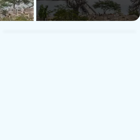
Andrew
A
Rest som par
8 februari 2026
.2
1.8
Storbritannien