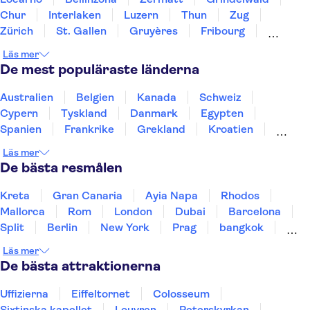
Chur
Interlaken
Luzern
Thun
Zug
Zürich
St. Gallen
Gruyères
Fribourg
Montreux
Bern
Läs mer
De mest populäraste länderna
Australien
Belgien
Kanada
Schweiz
Cypern
Tyskland
Danmark
Egypten
Spanien
Frankrike
Grekland
Kroatien
Irland
Island
Italien
Norge
Polen
Läs mer
Sverige
Thailand
Turkiet
De bästa resmålen
Kreta
Gran Canaria
Ayia Napa
Rhodos
Mallorca
Rom
London
Dubai
Barcelona
Split
Berlin
New York
Prag
bangkok
Stockholm
Gdansk
Oslo
Helsingfors
Läs mer
Uppsala
Helsingborg
De bästa attraktionerna
Uffizierna
Eiffeltornet
Colosseum
Sixtinska kapellet
Louvren
Peterskyrkan