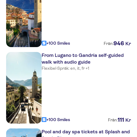
946
+100 Smiles
Kr
Från:
From Lugano to Gandria self-guided
walk with audio guide
Flexibel
·
Språk: en, it, fr +1
111
+100 Smiles
Kr
Från:
Pool and day spa tickets at Splash and