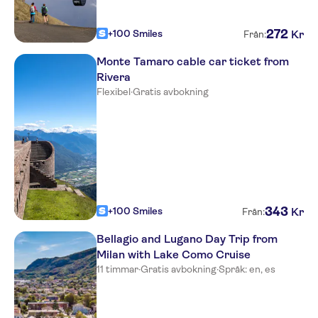
272
+100 Smiles
Kr
Från:
Monte Tamaro cable car ticket from
Rivera
Flexibel
·
Gratis avbokning
343
+100 Smiles
Kr
Från:
Bellagio and Lugano Day Trip from
Milan with Lake Como Cruise
11 timmar
·
Gratis avbokning
·
Språk: en, es