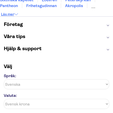
Pantheon
Frihetsgudinnan
Akropolis
Empire State Building
Moulin Rouge
Läs mer
Burj Khalifa
Keukenhof
Alcatraz
Saltgruvan i Wieliczka
Alhambra
Företag
Caminito del Rey
Madame Tussauds London
London Dungeon
Tivoli
Våra tips
Hjälp & support
Välj
Språk:
Valuta: