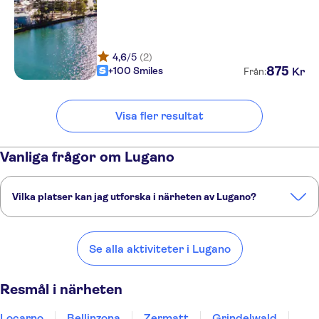
4,6
/5
(2)
875
+100 Smiles
Kr
Från:
Visa fler resultat
Vanliga frågor om Lugano
Vilka platser kan jag utforska i närheten av Lugano?
Här är några av våra favoritplatser att besöka i närheten av Lugano:
Locarno
Bellinzona
Zermatt
Grindelwald
Chur
Se alla aktiviteter i Lugano
Resmål i närheten
Locarno
Bellinzona
Zermatt
Grindelwald