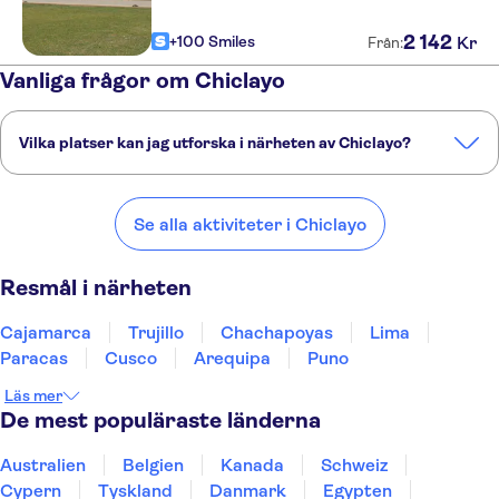
2
142
+100 Smiles
Kr
Från:
Vanliga frågor om Chiclayo
Vilka platser kan jag utforska i närheten av Chiclayo?
Här är några av våra favoritplatser att besöka i närheten av
Chiclayo:
Se alla aktiviteter i Chiclayo
Cajamarca
Trujillo
Chachapoyas
Lima
Paracas
Resmål i närheten
Cajamarca
Trujillo
Chachapoyas
Lima
Paracas
Cusco
Arequipa
Puno
Läs mer
De mest populäraste länderna
Australien
Belgien
Kanada
Schweiz
Cypern
Tyskland
Danmark
Egypten