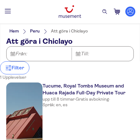
Filters
Pris (vuxen)
Upphämtning på hotell
Alternativ
Hem
Peru
Att göra i Chiclayo
Entréavgift ingår
Kategorier
Min
kr
Max
kr
Att göra i Chiclayo
Guidad rundtur
Attraktioner & guidade rundturer
NO-PICKUP
Språk på utflykten
Måltid ingår
English
Från:
Till:
Privat rundtur
Spanish
Elektronisk biljett
Gratis avbokning
Filter
Omedelbar bekräftelse
1 Upplevelser
Tucume, Royal Tombs Museum and
Huaca Rajada Full-Day Private Tour
upp till 8 timmar
·
Gratis avbokning
·
Språk: en, es