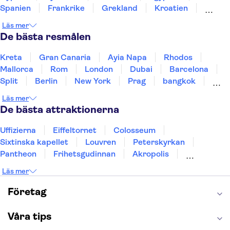
Spanien
Frankrike
Grekland
Kroatien
Irland
Island
Italien
Norge
Polen
Läs mer
Sverige
Thailand
Turkiet
De bästa resmålen
Kreta
Gran Canaria
Ayia Napa
Rhodos
Mallorca
Rom
London
Dubai
Barcelona
Split
Berlin
New York
Prag
bangkok
Stockholm
Gdansk
Oslo
Helsingfors
Läs mer
Uppsala
Helsingborg
De bästa attraktionerna
Uffizierna
Eiffeltornet
Colosseum
Sixtinska kapellet
Louvren
Peterskyrkan
Pantheon
Frihetsgudinnan
Akropolis
Empire State Building
Moulin Rouge
Läs mer
Burj Khalifa
Keukenhof
Alcatraz
Saltgruvan i Wieliczka
Alhambra
Företag
Caminito del Rey
Madame Tussauds London
London Dungeon
Tivoli
Våra tips