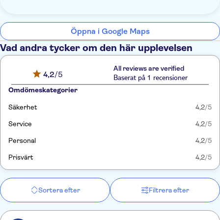
Öppna i Google Maps
Vad andra tycker om den här upplevelsen
All reviews are verified
4,2
/5
Baserat på 1 recensioner
Omdömeskategorier
Säkerhet
4,2
/5
Service
4,2
/5
Personal
4,2
/5
Prisvärt
4,2
/5
Sortera efter
Filtrera efter