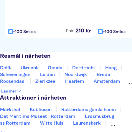
210
Kr
Från:
+100 Smiles
+100 Smiles
Resmål i närheten
Delft
Utrecht
Gouda
Dordrecht
Haag
Scheveningen
Leiden
Noordwijk
Breda
Roosendaal
Zierikzee
Haarlem
Amsterdam
Tilburg
Zaandam
Läs mer
Attraktioner i närheten
Markthal
Kubhusen
Rotterdams gamla hamn
Det Maritima Museet i Rotterdam
Erasmusbrug
ss Rotterdam
Witte Huis
Laurenskerk
Kinderdijk
Rotterdams hamn