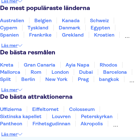
Läs mer
Kanalbåttur i Amsterdam
Keukenhof
De mest populäraste länderna
Van Gogh-museet
Museumplein
Rijksmuseum
Australien
Belgien
Kanada
Schweiz
Cypern
Tyskland
Danmark
Egypten
Spanien
Frankrike
Grekland
Kroatien
Irland
Island
Italien
Norge
Polen
Läs mer
Sverige
Thailand
Turkiet
De bästa resmålen
Kreta
Gran Canaria
Ayia Napa
Rhodos
Mallorca
Rom
London
Dubai
Barcelona
Split
Berlin
New York
Prag
bangkok
Stockholm
Gdansk
Oslo
Helsingfors
Läs mer
Uppsala
Helsingborg
De bästa attraktionerna
Uffizierna
Eiffeltornet
Colosseum
Sixtinska kapellet
Louvren
Peterskyrkan
Pantheon
Frihetsgudinnan
Akropolis
Empire State Building
Moulin Rouge
Läs mer
Burj Khalifa
Keukenhof
Alcatraz