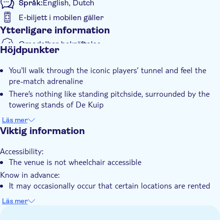
Språk:
English, Dutch
E-biljett i mobilen gäller
Ytterligare information
Omedelbar bekräftelse
Höjdpunkter
Guidad rundtur
You'll walk through the iconic players’ tunnel and feel the
Elektronisk biljett
pre-match adrenaline
There’s nothing like standing pitchside, surrounded by the
towering stands of De Kuip
You’ll sit in the head coach’s chair in the press centre, just
Läs mer
like the pros
Viktig information
It’s a behind-the-scenes look at the locker rooms, where
Accessibility:
legends have prepared for battle
The venue is not wheelchair accessible
Know in advance:
It may occasionally occur that certain locations are rented
out or unavailable during a guided tour
Läs mer
Upon presentation of your ticket, you will receive a 10%
discount in the Fan Shop