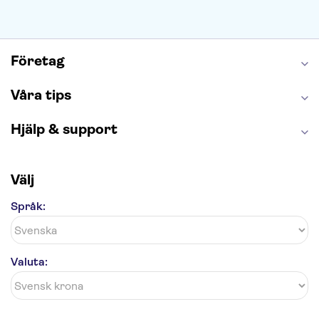
Saltgruvan i Wieliczka
Alhambra
Caminito del Rey
Madame Tussauds London
London Dungeon
Tivoli
Företag
Våra tips
Hjälp & support
Välj
Språk:
Valuta: