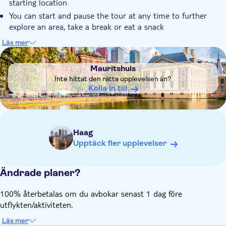
starting location
You can start and pause the tour at any time to further
explore an area, take a break or eat a snack
You need internet connection (data) to play this city game
Läs mer
DSA1Mauritshuis
Your interactive tour will include 19 riddles and assignments
Mauritshuis
Inte hittat den rätta upplevelsen än?
Kolla in till
Haag
Upptäck fler upplevelser
Ändrade planer?
100% återbetalas om du avbokar senast 1 dag före
utflykten/aktiviteten.
Läs mer