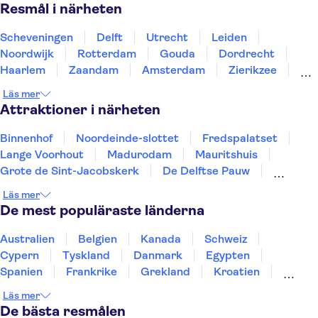
Resmål i närheten
Scheveningen
Delft
Utrecht
Leiden
Noordwijk
Rotterdam
Gouda
Dordrecht
Haarlem
Zaandam
Amsterdam
Zierikzee
Roosendaal
Breda
Alkmaar
Läs mer
Attraktioner i närheten
Binnenhof
Noordeinde-slottet
Fredspalatset
Lange Voorhout
Madurodam
Mauritshuis
Grote de Sint-Jacobskerk
De Delftse Pauw
Beelden aan Zee-museet
Youseum Westfield Mall
Läs mer
Kanalbåttur i Amsterdam
Keukenhof
De mest populäraste länderna
Van Gogh-museet
Museumplein
Rijksmuseum
Australien
Belgien
Kanada
Schweiz
Cypern
Tyskland
Danmark
Egypten
Spanien
Frankrike
Grekland
Kroatien
Irland
Island
Italien
Norge
Polen
Läs mer
Sverige
Thailand
Turkiet
De bästa resmålen