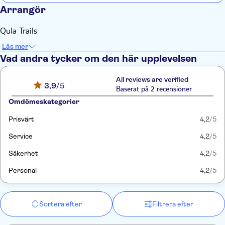
Arrangör
Qula Trails
Läs mer
Vad andra tycker om den här upplevelsen
All reviews are verified
3,9
/5
Baserat på 2 recensioner
Omdömeskategorier
Prisvärt
4,2
/5
Service
4,2
/5
Säkerhet
4,2
/5
Personal
4,2
/5
Sortera efter
Filtrera efter