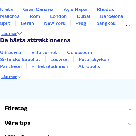
Kreta
Gran Canaria
Ayia Napa
Rhodos
Mallorca
Rom
London
Dubai
Barcelona
Split
Berlin
New York
Prag
bangkok
Stockholm
Gdansk
Oslo
Helsingfors
Läs mer
Uppsala
Helsingborg
De bästa attraktionerna
Uffizierna
Eiffeltornet
Colosseum
Sixtinska kapellet
Louvren
Peterskyrkan
Pantheon
Frihetsgudinnan
Akropolis
Empire State Building
Moulin Rouge
Läs mer
Burj Khalifa
Keukenhof
Alcatraz
Saltgruvan i Wieliczka
Alhambra
Caminito del Rey
Madame Tussauds London
London Dungeon
Tivoli
Företag
Våra tips