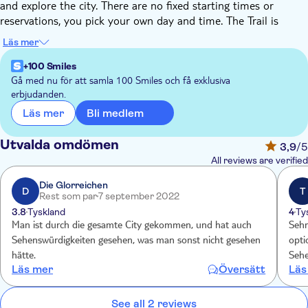
and explore the city. There are no fixed starting times or
reservations, you pick your own day and time. The Trail is
available 24/7 and there is no time limit - you can start, pause
Läs mer
and stop whenever it suits you! The city trail is great fun and
the most affordable outing for families and groups of friends.
+100 Smiles
During this trail you will see highlights of The Hague, such as
Gå med nu för att samla 100 Smiles och få exklusiva
erbjudanden.
Binnenhof, Lange Poten, the historic Plein, the Passage, Grote
Kerk, Noordeinde Palace, Hotel Indes and much more.
Bli medlem
Läs mer
How does it work?
With your booking, you will receive an e-mail with instructions
Utvalda omdömen
3,9
/5
on how to play the trail on your smartphone. Once at the
All reviews are verified
starting point, you begin your quest through the city, it's that
easy!
Die Glorreichen
D
T
Rest som par
7 september 2022
3.8
Tyskland
4
Ty
Man ist durch die gesamte City gekommen, und hat auch
Sehr
Sehenswürdigkeiten gesehen, was man sonst nicht gesehen
opti
hätte.
Sehe
Läs mer
Översätt
Läs
See all 2 reviews