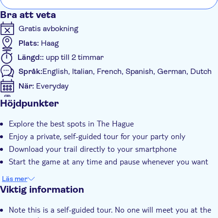
Bra att veta
Gratis avbokning
Plats:
Haag
Längd::
upp till 2 timmar
Språk:
English, Italian, French, Spanish, German, Dutch
När:
Everyday
E-biljett i mobilen gäller
Höjdpunkter
Ytterligare information
Explore the best spots in The Hague
Omedelbar bekräftelse
Enjoy a private, self-guided tour for your party only
Private group
Download your trail directly to your smartphone
Start the game at any time and pause whenever you want
Läs mer
Viktig information
Note this is a self-guided tour. No one will meet you at the