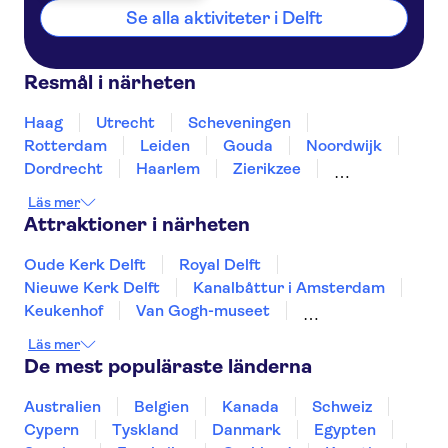
Se alla aktiviteter i Delft
Resmål i närheten
Haag
Utrecht
Scheveningen
Rotterdam
Leiden
Gouda
Noordwijk
Dordrecht
Haarlem
Zierikzee
Roosendaal
Amsterdam
Breda
Zaandam
Läs mer
Attraktioner i närheten
Oude Kerk Delft
Royal Delft
Nieuwe Kerk Delft
Kanalbåttur i Amsterdam
Keukenhof
Van Gogh-museet
Museumplein
Rijksmuseum
Läs mer
Zaanse Schans
Kaag-sjöarna båtturer
De mest populäraste länderna
Anne Frank
Kungliga slottet i Amsterdam
A'DAM Lookout
Australien
Belgien
Kanada
Schweiz
Stedelijk Museum Amsterdam
Cypern
Tyskland
Danmark
Egypten