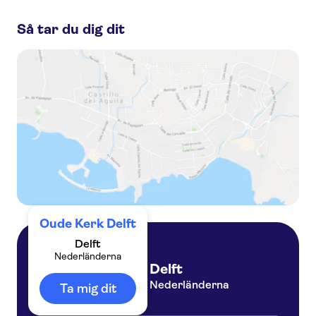
Delft:
Så tar du dig dit
Delft Blue exploration game and tour
Escape Tour self-guided, interactive city challenge in Delft
Self guided tour with interactive city game of Delft
Oude Kerk Delft
Delft
Nederländerna
Delft
Nederländerna
Ta mig dit