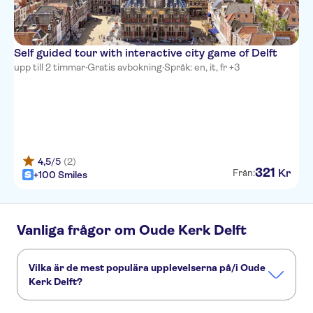
Self guided tour with interactive city game of Delft
upp till 2 timmar
·
Gratis avbokning
·
Språk: en, it, fr +3
4,5
/5
(2)
321
Kr
Från:
+100 Smiles
Vanliga frågor om Oude Kerk Delft
Vilka är de mest populära upplevelserna på/i Oude
Kerk Delft?
Dessa är de mest omtyckta aktiviteterna på/i Oude Kerk