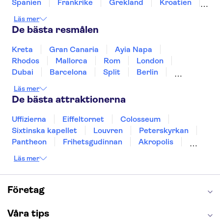
Giethoorn-kanalerna
Spanien
Frankrike
Grekland
Kroatien
Irland
Island
Italien
Norge
Polen
Läs mer
Sverige
Thailand
Turkiet
De bästa resmålen
Kreta
Gran Canaria
Ayia Napa
Rhodos
Mallorca
Rom
London
Dubai
Barcelona
Split
Berlin
New York
Prag
bangkok
Stockholm
Läs mer
Gdansk
Oslo
Helsingfors
Uppsala
De bästa attraktionerna
Helsingborg
Uffizierna
Eiffeltornet
Colosseum
Sixtinska kapellet
Louvren
Peterskyrkan
Pantheon
Frihetsgudinnan
Akropolis
Empire State Building
Moulin Rouge
Läs mer
Burj Khalifa
Keukenhof
Alcatraz
Saltgruvan i Wieliczka
Alhambra
Caminito del Rey
Madame Tussauds London
Företag
London Dungeon
Tivoli
Våra tips