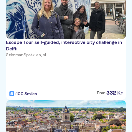
Escape Tour self-guided, interactive city challenge in
Delft
2 timmar
·
Språk: en, nl
332
Kr
Från:
+100 Smiles