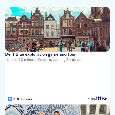
Spanish
Stadsrundturer
Monument
Kultur & historia
French
Sevärdheter
Italian
Toppattraktioner
Delft Blue exploration game and tour
1 timme 30 minuter
·
Gratis avbokning
·
Språk: en
111
Kr
Från:
+100 Smiles