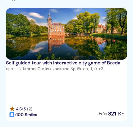
French
Italian
Dutch
Self guided tour with interactive city game of Breda
upp till 2 timmar
·
Gratis avbokning
·
Språk: en, it, fr +3
4,5
/5
(2)
321
Kr
Från:
+100 Smiles