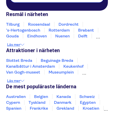
Resmål i närheten
Tilburg
Roosendaal
Dordrecht
's-Hertogenbosch
Rotterdam
Brabant
Gouda
Eindhoven
Nuenen
Delft
Utrecht
Zierikzee
Goes
Haag
Läs mer
Attraktioner i närheten
Slottet Breda
Beguinage Breda
Kanalbåttur i Amsterdam
Keukenhof
Van Gogh-museet
Museumplein
Rijksmuseum
Zaanse Schans
Läs mer
Kaag-sjöarna båtturer
Anne Frank
De mest populäraste länderna
Kungliga slottet i Amsterdam
A'DAM Lookout
Australien
Belgien
Kanada
Schweiz
Stedelijk Museum Amsterdam
Cypern
Tyskland
Danmark
Egypten
Giethoorn-kanalerna
Damtorget
Spanien
Frankrike
Grekland
Kroatien