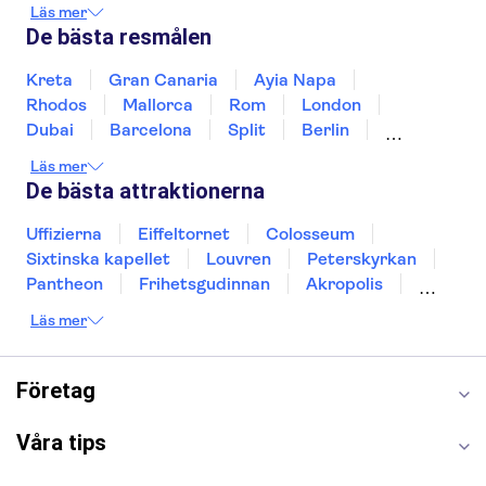
Irland
Island
Italien
Norge
Polen
Läs mer
Sverige
Thailand
Turkiet
De bästa resmålen
Kreta
Gran Canaria
Ayia Napa
Rhodos
Mallorca
Rom
London
Dubai
Barcelona
Split
Berlin
New York
Prag
bangkok
Stockholm
Läs mer
Gdansk
Oslo
Helsingfors
Uppsala
De bästa attraktionerna
Helsingborg
Uffizierna
Eiffeltornet
Colosseum
Sixtinska kapellet
Louvren
Peterskyrkan
Pantheon
Frihetsgudinnan
Akropolis
Empire State Building
Moulin Rouge
Läs mer
Burj Khalifa
Keukenhof
Alcatraz
Saltgruvan i Wieliczka
Alhambra
Caminito del Rey
Madame Tussauds London
Företag
London Dungeon
Tivoli
Våra tips