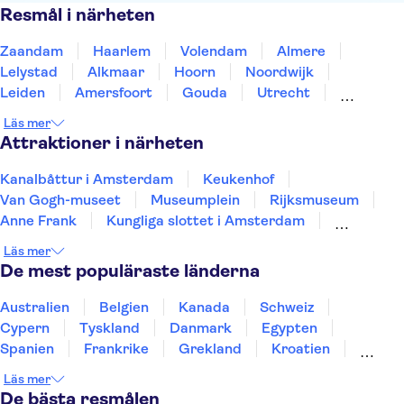
Resmål i närheten
Zaandam
Haarlem
Volendam
Almere
Lelystad
Alkmaar
Hoorn
Noordwijk
Leiden
Amersfoort
Gouda
Utrecht
Enkhuizen
Schagen
Harderwijk
Läs mer
Attraktioner i närheten
Kanalbåttur i Amsterdam
Keukenhof
Van Gogh-museet
Museumplein
Rijksmuseum
Anne Frank
Kungliga slottet i Amsterdam
A'DAM Lookout
Stedelijk Museum Amsterdam
Läs mer
Damtorget
Zaanse Schans
De mest populäraste länderna
Kaag-sjöarna båtturer
Giethoorn-kanalerna
Markthal
De Wallen
Australien
Belgien
Kanada
Schweiz
Cypern
Tyskland
Danmark
Egypten
Spanien
Frankrike
Grekland
Kroatien
Irland
Island
Italien
Norge
Polen
Läs mer
Sverige
Thailand
Turkiet
De bästa resmålen