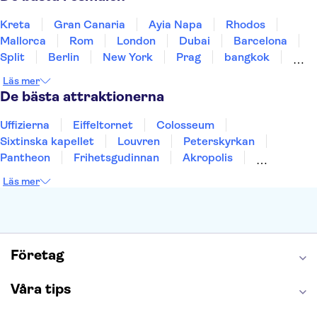
Kreta
Gran Canaria
Ayia Napa
Rhodos
Mallorca
Rom
London
Dubai
Barcelona
Split
Berlin
New York
Prag
bangkok
Stockholm
Gdansk
Oslo
Helsingfors
Läs mer
Uppsala
Helsingborg
De bästa attraktionerna
Uffizierna
Eiffeltornet
Colosseum
Sixtinska kapellet
Louvren
Peterskyrkan
Pantheon
Frihetsgudinnan
Akropolis
Empire State Building
Moulin Rouge
Läs mer
Burj Khalifa
Keukenhof
Alcatraz
Saltgruvan i Wieliczka
Alhambra
Caminito del Rey
Madame Tussauds London
London Dungeon
Tivoli
Företag
Våra tips