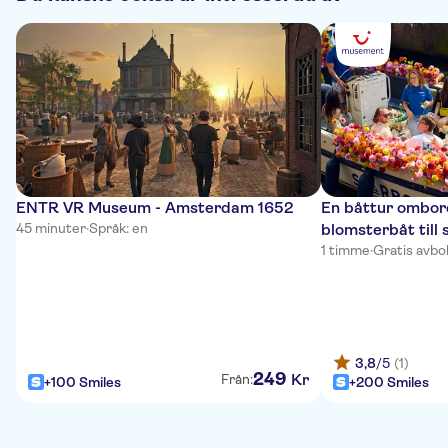
ENTR VR Museum - Amsterdam 1652
En båttur ombord
45 minuter
·
Språk: en
blomsterbåt till
1 timme
·
Gratis avbo
3,8
/5
(1)
249
Kr
Från:
+100 Smiles
+200 Smiles