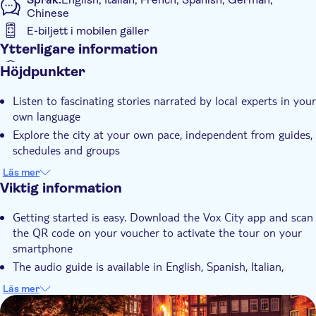
Chinese
E-biljett i mobilen gäller
Ytterligare information
Omedelbar bekräftelse
Höjdpunkter
Med ljudguide
Listen to fascinating stories narrated by local experts in your
own language
Explore the city at your own pace, independent from guides,
schedules and groups
Learn everything about Amsterdam, its culture, history and
Läs mer
heritage
Viktig information
Getting started is easy. Download the Vox City app and scan
the QR code on your voucher to activate the tour on your
smartphone
The audio guide is available in English, Spanish, Italian,
German, Chinese and French
Läs mer
The app will be valid anytime for 365 days after purchase
DSA1De Wallen