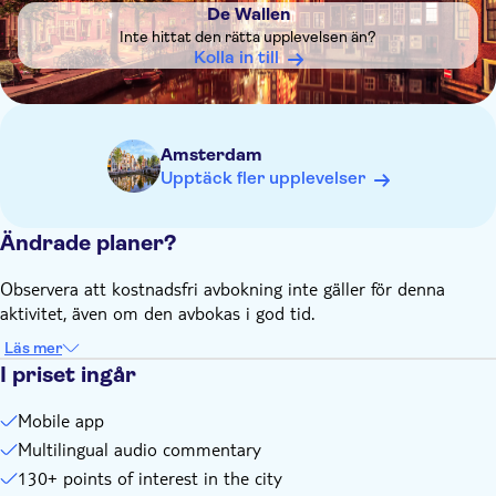
The app also operates offline, thus avoiding expensive
De Wallen
roaming charges
Inte hittat den rätta upplevelsen än?
You are always geo-tagged, so you'll never get lost
Kolla in till
The app works on any Android or Apple mobile device
Amsterdam
Upptäck fler upplevelser
Ändrade planer?
Observera att kostnadsfri avbokning inte gäller för denna
aktivitet, även om den avbokas i god tid.
Läs mer
I priset ingår
Mobile app
Multilingual audio commentary
130+ points of interest in the city