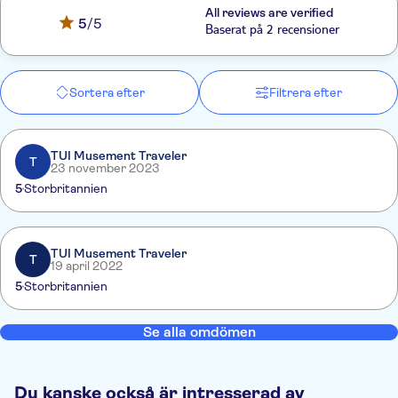
All reviews are verified
5
/5
Baserat på 2 recensioner
Sortera efter
Filtrera efter
TUI Musement Traveler
T
23 november 2023
5
Storbritannien
TUI Musement Traveler
T
19 april 2022
5
Storbritannien
Se alla omdömen
Du kanske också är intresserad av