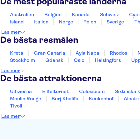
De mest populäraste länderna
Australien
Belgien
Kanada
Schweiz
Cyp
Island
Italien
Norge
Polen
Sverige
Th
Läs mer
De bästa resmålen
Kreta
Gran Canaria
Ayia Napa
Rhodos
Stockholm
Gdansk
Oslo
Helsingfors
Upp
Läs mer
De bästa attraktionerna
Uffizierna
Eiffeltornet
Colosseum
Sixtinska 
Moulin Rouge
Burj Khalifa
Keukenhof
Alcatr
Tivoli
Läs mer