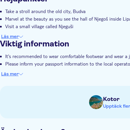
Omedelbar bekräftelse
Privat rundtur
Liten gr
Take a stroll around the old city, Budva
Marvel at the beauty as you see the hall of Njegoš inside Li
Visit a small village called Njeguši
Läs mer
Viktig information
It's recommended to wear comfortable footwear and wear a j
Please inform your passport information to the local operato
Läs mer
Kotor
Upptäck fler