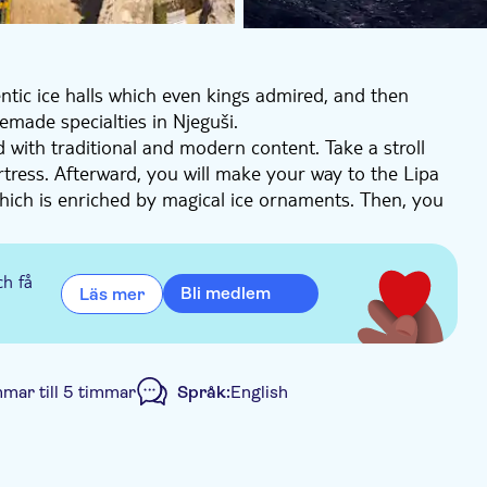
entic ice halls which even kings admired, and then
emade specialties in Njeguši.
led with traditional and modern content. Take a stroll
rtress. Afterward, you will make your way to the Lipa
which is enriched by magical ice ornaments. Then, you
ng ambiance of this place will surely ensure your full
to made according to traditional recipes from the XV
s.
ch få
Bli medlem
Läs mer
arian road with amazing views of the mountains and
mmar till 5 timmar
Språk:
English