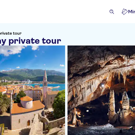
Mi
private tour
ay private tour