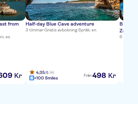
rast from
Half-day Blue Cave adventure
Blue Ca
3 timmar
·
Gratis avbokning
·
Språk: en
Zanjice
en, es
6 timmar
4,35
(4)
/5
609
498
Kr
Kr
Från:
+100 Smiles
+100