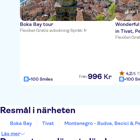
Boka Bay tour
Wonderful
Flexibel
·
Gratis avbokning
·
Språk: fr
in Tivat, 
Flexibel
·
Grat
4,2
(1
/5
996
Kr
Från:
+100 Smiles
+100 Sm
Resmål i närheten
Boka Bay
Tivat
Montenegro - Budva, Becici & P
Läs mer