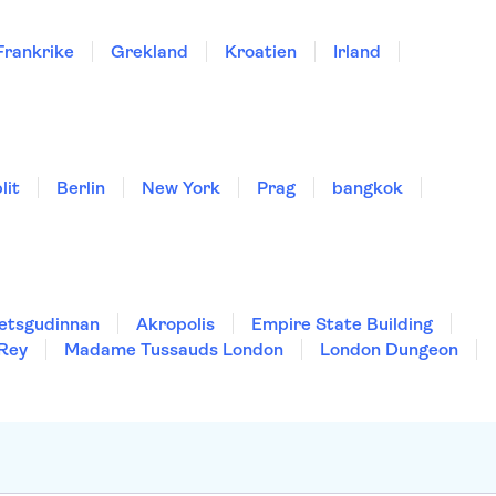
Frankrike
Grekland
Kroatien
Irland
lit
Berlin
New York
Prag
bangkok
hetsgudinnan
Akropolis
Empire State Building
 Rey
Madame Tussauds London
London Dungeon