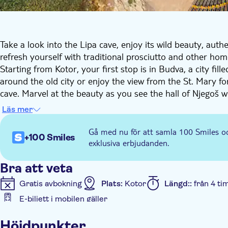
Take a look into the Lipa cave, enjoy its wild beauty, auth
refresh yourself with traditional prosciutto and other hom
Starting from Kotor, your first stop is in Budva, a city fil
around the old city or enjoy the view from the St. Mary fo
cave. Marvel at the beauty as you see the hall of Njegoš 
will visit a small village called Njeguši, where the enchanti
Läs mer
relaxation. For refreshments, you also get to try prosciut
century, homemade cheese, and other authentic specialtie
Gå med nu för att samla 100 Smiles o
+100 Smiles
Heading back to Kotor, you will take the old Austro-Hung
exklusiva erbjudanden.
the sea.
Bra att veta
Gratis avbokning
Plats:
Kotor
Längd::
från 4 ti
E-biljett i mobilen gäller
Ytterligare information
Höjdpunkter