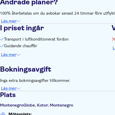
Ändrade planer?
100% återbetalas om du avbokar senast 24 timmar före utflykte
Läs mer
I priset ingår
Transport i luftkonditionerat fordon
Guidande chaufför
L
Läs mer
Bokningsavgift
Inga extra bokningsavgifter tillkommer.
Läs mer
Plats
MontenegroGlobe, Kotor, Montenegro
Mötesplats: