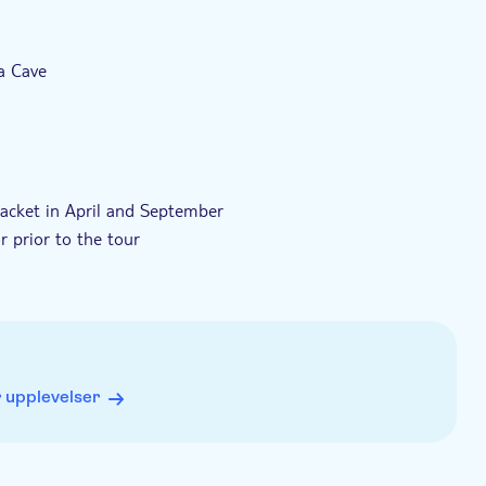
upp
Elektronisk biljett
pa Cave
acket in April and September
r prior to the tour
 upplevelser