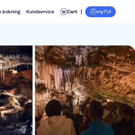
myTUI
n bokning
Kundservice
Cart