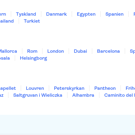
ern
Tyskland
Danmark
Egypten
Spanien
ailand
Turkiet
Mallorca
Rom
London
Dubai
Barcelona
Sp
sala
Helsingborg
kapellet
Louvren
Peterskyrkan
Pantheon
Fri
az
Saltgruvan i Wieliczka
Alhambra
Caminito del