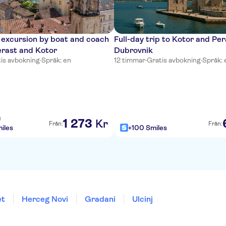
 excursion by boat and coach
Full-day trip to Kotor and Pe
Perast and Kotor
Dubrovnik
is avbokning
·
Språk: en
12 timmar
·
Gratis avbokning
·
Språk: 
)
1
273
Kr
Från:
Från:
iles
+100 Smiles
et
Herceg Novi
Gradani
Ulcinj