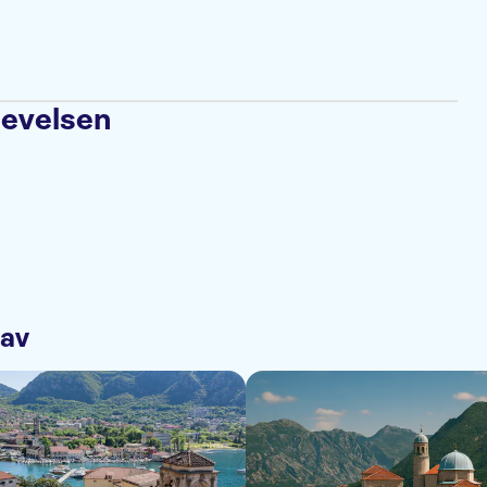
levelsen
 av