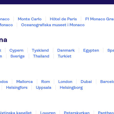
onaco
Monte Carlo
Hôtel de Paris
F1 Monaco Gran
 Monaco
Oceanografiska museet i Monaco
rna
z
Cypern
Tyskland
Danmark
Egypten
Spa
n
Sverige
Thailand
Turkiet
odos
Mallorca
Rom
London
Dubai
Barcel
Helsingfors
Uppsala
Helsingborg
ixtinska kapellet
Louvren
Peterskyrkan
Pantheo