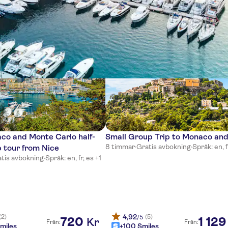
lser
co and Monte Carlo half-
Small Group Trip to Monaco and
8 timmar
·
Gratis avbokning
·
Språk: en, f
 tour from Nice
tis avbokning
·
Språk: en, fr, es +1
4,92
(2)
(5)
/5
720
1
129
Kr
Från:
Från:
miles
+100 Smiles