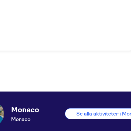
Monaco
Se alla aktiviteter i M
Monaco