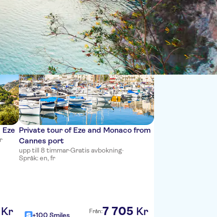
Sort by:
 Eze
Private tour of Eze and Monaco from
r
Cannes port
upp till 8 timmar
·
Gratis avbokning
·
Språk: en, fr
7
705
Kr
Kr
Från:
+100 Smiles