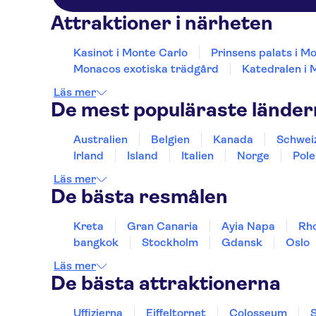
Novotel Suites Nice
Aeroport
Attraktioner i närheten
Hotel Aston La Scala
Kasinot i Monte Carlo
Prinsens palats i M
Monacos exotiska trädgård
Katedralen i
Hotel Cronstadt
Läs mer
Splendid Hotel & Spa Nice
De mest populäraste lände
Hotel Le Grimaldi
Australien
Belgien
Kanada
Schwei
Ajoupa Apart'hotel Nice
Irland
Island
Italien
Norge
Pole
Hotel Paradis
Läs mer
De bästa resmålen
Hotel du Midi
Kreta
Gran Canaria
Ayia Napa
Rh
Hotel So’co by
HappyCulture
bangkok
Stockholm
Gdansk
Oslo
Läs mer
Hotel d'Ostende
De bästa attraktionerna
Hotel Le Grimaldi by
HappyCulture
Uffizierna
Eiffeltornet
Colosseum
S