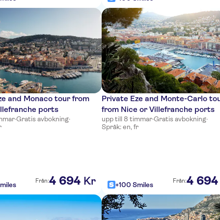
ze and Monaco tour from
Private Eze and Monte-Carlo to
illefranche ports
from Nice or Villefranche ports
timmar
·
Gratis avbokning
·
upp till 8 timmar
·
Gratis avbokning
·
r
Språk: en, fr
4
694
4
694
Kr
Från:
Från:
miles
+100 Smiles