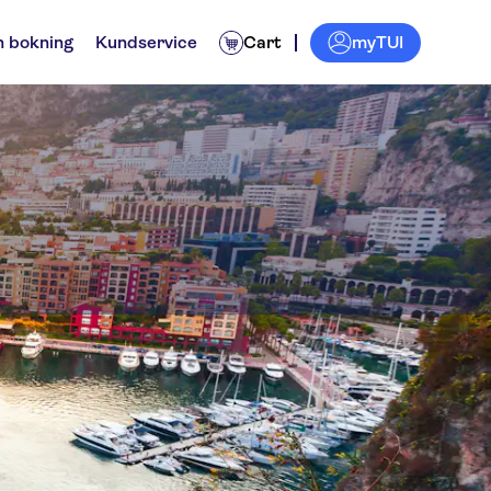
myTUI
n bokning
Kundservice
Cart
ktiviteter