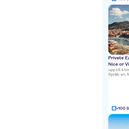
HappyCulture
Hotel Lafayette Nice
Mercure Nice Marche aux
Fleurs
easyHotel Nice Palais des
Congres Vieux Nice
Le Meridien Nice
Private E
Nice or V
Nice Excelsior Hotel
upp till 4 
Språk: en, f
Hotel de la Mer
Hotel Bristol
Hotel Villa La Tour
+100 S
Hotel Belle Meuniere
Hotel Ibis Nice Aeroport
Promenade Des Anglais