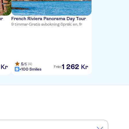
ur
French Riviera Panorama Day Tour
9 timmar
·
Gratis avbokning
·
Språk: en, fr
5
(4)
/5
1
262
Kr
Kr
Från:
+100 Smiles