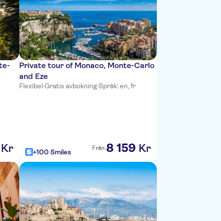
te-
Private tour of Monaco, Monte-Carlo
and Eze
Flexibel
·
Gratis avbokning
·
Språk: en, fr
8
159
Kr
Kr
Från:
+100 Smiles