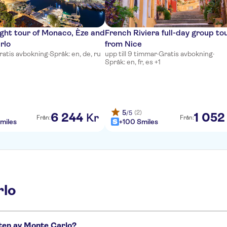
ight tour of Monaco, Èze and
French Riviera full-day group to
rlo
from Nice
ratis avbokning
·
Språk: en, de, ru
upp till 9 timmar
·
Gratis avbokning
·
Språk: en, fr, es +1
5
(2)
/5
6
244
1
052
Kr
Från:
Från:
miles
+100 Smiles
rlo
eten av Monte Carlo?