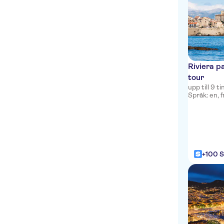
Mercure Nice Promenade
des Anglais
Hotel Amaryllis
Residhome Nice
Promenade
Riviera p
tour
Villa Bougainville by
upp till 9 
HappyCulture
Språk: en, f
Ibis Nice Centre Notre-
Dame
Residence Nice Fleurs
+100 S
Novotel Nice Arenas
Aeroport
Univers Hotel
All Suite Residhome Nice
Mediterranee