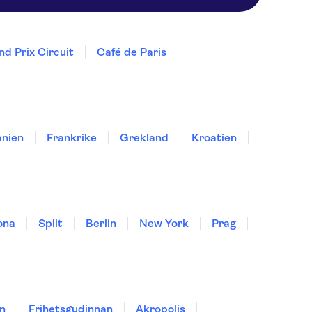
d Prix Circuit
Café de Paris
nien
Frankrike
Grekland
Kroatien
ona
Split
Berlin
New York
Prag
n
Frihetsgudinnan
Akropolis