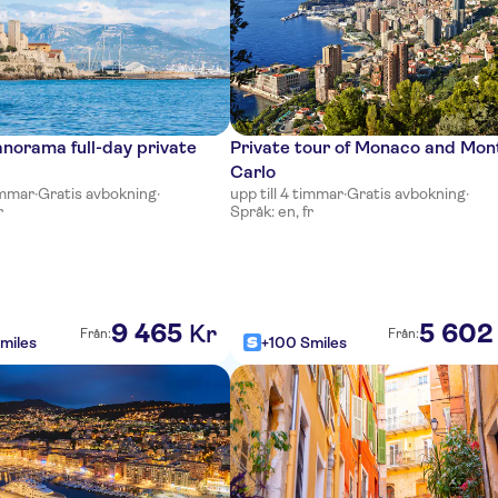
anorama full-day private
Private tour of Monaco and Mon
Carlo
timmar
·
Gratis avbokning
·
upp till 4 timmar
·
Gratis avbokning
·
r
Språk: en, fr
9
465
5
602
Kr
Från:
Från:
miles
+100 Smiles