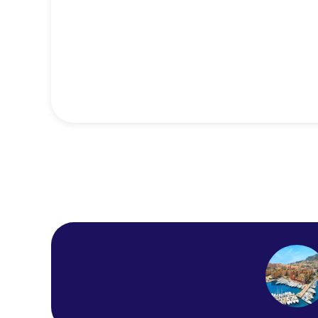
Hotel Danemark
Hotel Gounod Nice
Premiere Classe Nice -
Promenade Des Anglais
Hotel Albert 1er
Mercure Nice Centre
Grimaldi
La Villa Nice Victor Hugo
Adagio Access Nice
Magnan
Best Western Plus Hotel
Massena Nice
NH Nice
Ibis Styles Nice Vieux Port