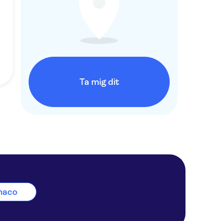
Ta mig dit
onaco