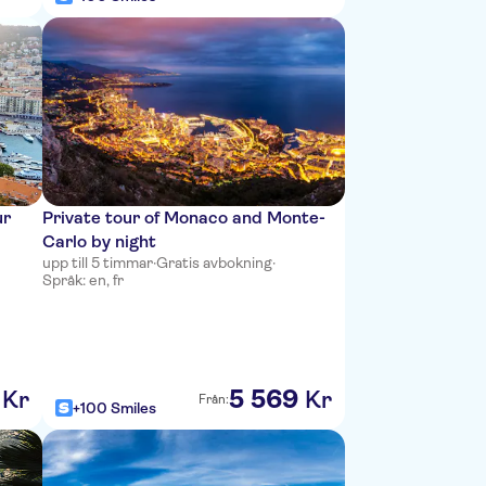
ur
Private tour of Monaco and Monte-
Carlo by night
upp till 5 timmar
·
Gratis avbokning
·
Språk: en, fr
5
569
Kr
Kr
Från:
+100 Smiles