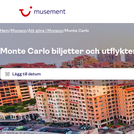
Hem
/
Monaco
/
Att göra i Monaco
/
Monte Carlo
Monte Carlo biljetter och utflykte
Lägg till datum
Pris (vuxen)
Utflyk
Upphämtning på hotell
Alternativ
Gratis avbokning
Kategorier
kr
kr
Ut
Min
Max
Omedelbar bekräftelse
Språk på utflykten
Utflykter & dagsturer
NO-PICKUP