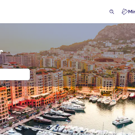
Mi
r
ter och biljetter till Monte Carlo
flykter & dagsturer
Attraktioner & guidade rundturer
A