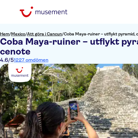
Hem
/
Mexico
/
Att göra i Cancun
/
Coba Maya-ruiner – utflykt pyramid, 
Coba Maya-ruiner – utflykt pyr
cenote
4.6
/5
1227 omdömen