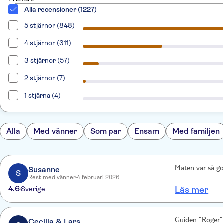
Alla recensioner (1227)
5 stjärnor (848)
4 stjärnor (311)
3 stjärnor (57)
2 stjärnor (7)
1 stjärna (4)
Alla
Med vänner
Som par
Ensam
Med familjen
Susanne
Maten var så got
S
Rest med vänner
4 februari 2026
4.6
Sverige
Läs mer
Cecilia & Lars
Guiden ”Roger”