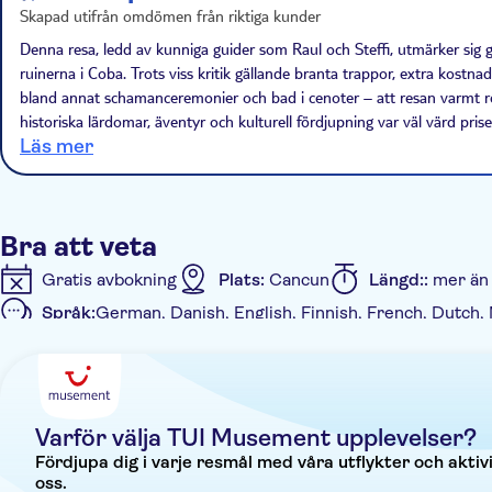
ceremoni innan du avnjuter en traditionell lunch på en re
Skapad utifrån omdömen från riktiga kunder
uppfriskande dopp i en närliggande cenote.
Denna resa, ledd av kunniga guider som Raul och Steffi, utmärker sig 
ruinerna i Coba. Trots viss kritik gällande branta trappor, extra kost
bland annat schamanceremonier och bad i cenoter – att resan varmt r
historiska lärdomar, äventyr och kulturell fördjupning var väl värd prise
Läs mer
Bra att veta
Gratis avbokning
Plats:
Cancun
Längd::
mer än
Språk:
German, Danish, English, Finnish, French, Dutch,
Ytterligare information
Entréavgift ingår
Guidad rundtur
Omedelbar be
Transport från hotellet
Varför välja TUI Musement upplevelser?
Fördjupa dig i varje resmål med våra utflykter och akti
oss.