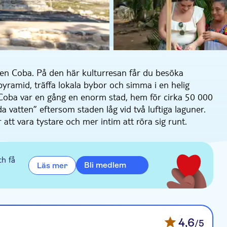
en Coba. På den här kulturresan får du besöka
pyramid, träffa lokala bybor och simma i en helig
 ”Coba var en gång en enorm stad, hem för cirka 50 000
vatten” eftersom staden låg vid två luftiga laguner.
att vara tystare och mer intim att röra sig runt.
en under de svalare timmarna och undvika folkmassorna.
och var en gång en av Mayas viktigaste städer. Bland
m är mer än 40 meter hög, och stelaer som visar de
ch få
Bli medlem
Läs mer
illägger: ”Cobas huvudpyramid är den största i
r” som breder ut sig genom området. Det finns mer än
l och kommunikation.
 byborna fortfarande lever utan rinnande vatten eller
a på mer om deras liv och traditioner. Upplev en Maya-
4,6
/5