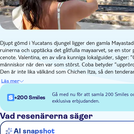
Djupt gömd i Yucatans djungel ligger den gamla Mayastad
ruinerna och upptäcka det gåtfulla mayaarvet, se en stor 
cenote. Valentina, en av våra kunniga lokalguider, säger:
människor när den var som störst. Coba betyder ”upprörda 
Den är inte lika välkänd som Chichen Itza, så den tenderar 
Vi anländer tidigt till Coba så att du kan utforska plats
Läs mer
Det är en av de mer nyligen utgrävda platserna i Yucatan 
höjdpunkterna finns den stora Nohoch Mul-pyramiden, so
Gå med nu för att samla 200 Smiles o
+200 Smiles
mäktiga kvinnliga ledarna i det forntida Coba. Valentina t
exklusiva erbjudanden.
regionen. Den är navet i de gamla asfalterade ”vita väga
50 sådana vägar i och runt Coba. De användes för hande
Vad resenärerna säger
Sedan fortsätter vi med ett besök i ett mayasamhälle, där
elektricitet. Du får träffa några av lokalborna och ta red
AI snapshot