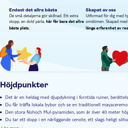
Endast det allra bästa
Skapat av oss
De små detaljerna gör skillnad. Ett extra
Utformad för dig med hj
stopp, en dold pärla,
omdömen. Skapad med 
här får bara det allra
bästa plats.
långa erfarenhet av res
Höjdpunkter
Det är en heldag med djupdykning i forntida ruiner, berättel
Du får träffa lokala bybor och se en traditionell mayacerem
Den stora Nohoch Mul-pyramiden, som är över 40 meter hög,
Du tar ett dopp i en närliggande cenote, ett slags heligt söt
Din kunniga lokalguide delar med sig av sin gedigna kunska