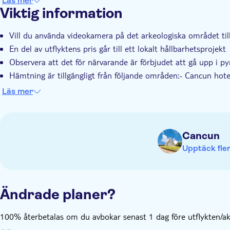
Läs mer
Viktig information
Vill du använda videokamera på det arkeologiska området t
En del av utflyktens pris går till ett lokalt hållbarhetsprojekt
Observera att det för närvarande är förbjudet att gå upp i p
Hämtning är tillgängligt från följande områden:- Cancun hot
Carmen- Riviera MayaOm du inte ser möjligheten att lägga til
Läs mer
bokar.
Ta med myggmedel
Ta med badkläder och solskyddskräm
Cancun
Ta med lämpliga skor
Upptäck fler
Ändrade planer?
100% återbetalas om du avbokar senast 1 dag före utflykten/akt