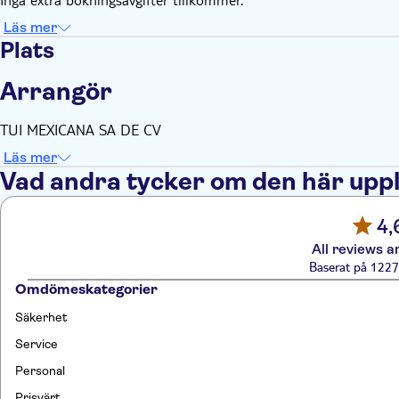
Läs mer
Plats
Arrangör
TUI MEXICANA SA DE CV
Läs mer
Vad andra tycker om den här upp
4,
All reviews a
Baserat på 1227
Omdömeskategorier
Säkerhet
Service
Personal
Prisvärt