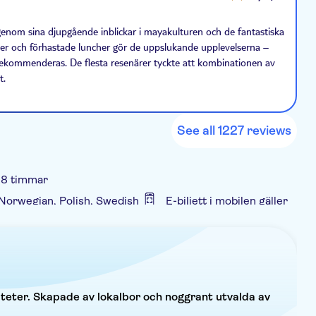
staurang i närheten. Avsluta dagen med ett
genom sina djupgående inblickar i mayakulturen och de fantastiska
nader och förhastade luncher gör de uppslukande upplevelserna –
ekommenderas. De flesta resenärer tyckte att kombinationen av
t.
See all 1227 reviews
 8 timmar
 Norwegian, Polish, Swedish
E-biljett i mobilen gäller
kräftelse
Måltid ingår
Elektronisk biljett
viteter. Skapade av lokalbor och noggrant utvalda av