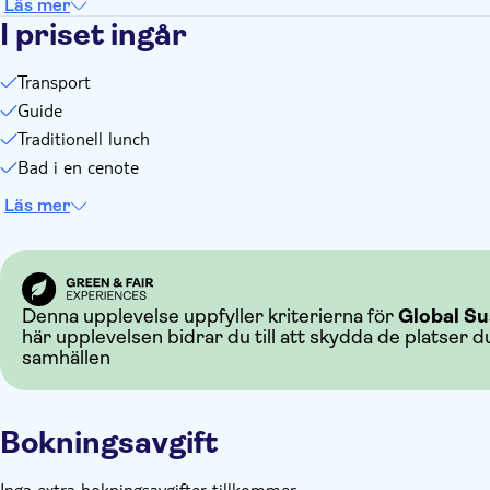
Läs mer
I priset ingår
Transport
Guide
Traditionell lunch
Bad i en cenote
Läs mer
Denna upplevelse uppfyller kriterierna för
Global Su
här upplevelsen bidrar du till att skydda de platser d
samhällen
Bokningsavgift
Inga extra bokningsavgifter tillkommer.