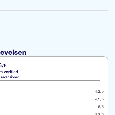
levelsen
6
/5
re verified
 recensioner
4,2
/5
4,2
/5
5
/5
2,2
/5