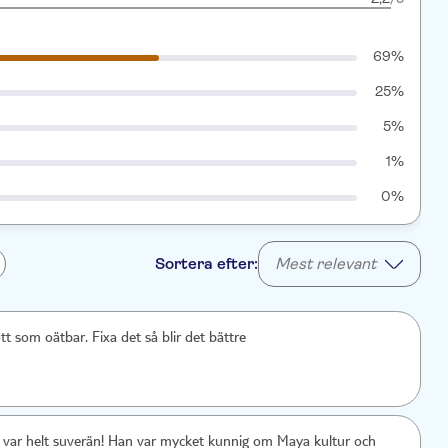
69%
25%
5%
1%
0%
Sortera efter:
Mest relevant
t som oätbar. Fixa det så blir det bättre
 var helt suverän! Han var mycket kunnig om Maya kultur och