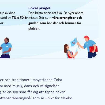
Lokal prägel
älp av dina
Den bästa tiden att åka. De vyer andra
stöd av
missar. Gör som
TUIs 50 år
våra arrangörer och
or.
guider, som bor där och brinner för
platsen.
ser och traditioner i mayastaden Coba
oni med musik, dans och välsignelser
 är en syn som får dig att tappa hakan
vattensdräneringshål som är unikt för Mexiko
p om den forntida mayakulturen