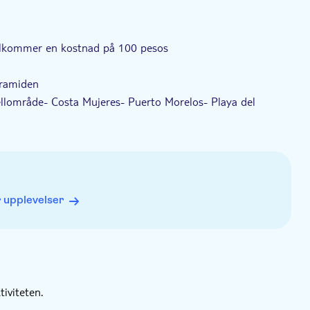
illkommer en kostnad på 100 pesos
yramiden
ellområde- Costa Mujeres- Puerto Morelos- Playa del
l ett hotell för hämtning, vänligen ange detaljerna när du
 upplevelser
iviteten.