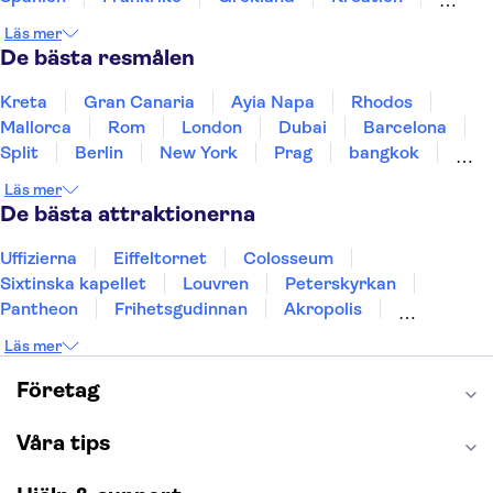
Irland
Island
Italien
Norge
Polen
Läs mer
Sverige
Thailand
Turkiet
De bästa resmålen
Kreta
Gran Canaria
Ayia Napa
Rhodos
Mallorca
Rom
London
Dubai
Barcelona
Split
Berlin
New York
Prag
bangkok
Stockholm
Gdansk
Oslo
Helsingfors
Läs mer
Uppsala
Helsingborg
De bästa attraktionerna
Uffizierna
Eiffeltornet
Colosseum
Sixtinska kapellet
Louvren
Peterskyrkan
Pantheon
Frihetsgudinnan
Akropolis
Empire State Building
Moulin Rouge
Läs mer
Burj Khalifa
Keukenhof
Alcatraz
Saltgruvan i Wieliczka
Alhambra
Företag
Caminito del Rey
Madame Tussauds London
London Dungeon
Tivoli
Våra tips