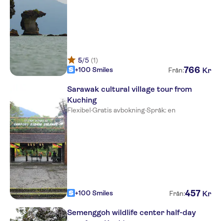
5
/5
(1)
766
+100 Smiles
Kr
Från:
Sarawak cultural village tour from
Kuching
Flexibel
·
Gratis avbokning
·
Språk: en
457
+100 Smiles
Kr
Från:
Semenggoh wildlife center half-day