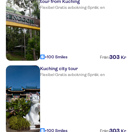
tour from Kuching
Flexibel
·
Gratis avbokning
·
Språk: en
303
+100 Smiles
Kr
Från:
Kuching city tour
Flexibel
·
Gratis avbokning
·
Språk: en
303
+100 Smiles
Kr
Från: