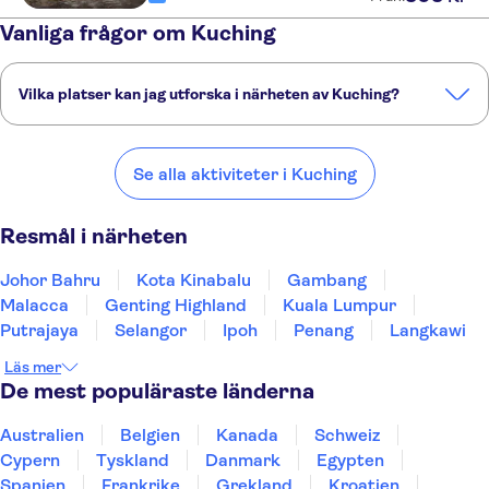
Vanliga frågor om Kuching
Vilka platser kan jag utforska i närheten av Kuching?
Här är några av våra favoritplatser att besöka i närheten av Kuching:
Johor Bahru
Kota Kinabalu
Gambang
Malacca
Genting Highland
Se alla aktiviteter i Kuching
Resmål i närheten
Johor Bahru
Kota Kinabalu
Gambang
Malacca
Genting Highland
Kuala Lumpur
Putrajaya
Selangor
Ipoh
Penang
Langkawi
Läs mer
De mest populäraste länderna
Australien
Belgien
Kanada
Schweiz
Cypern
Tyskland
Danmark
Egypten
Spanien
Frankrike
Grekland
Kroatien