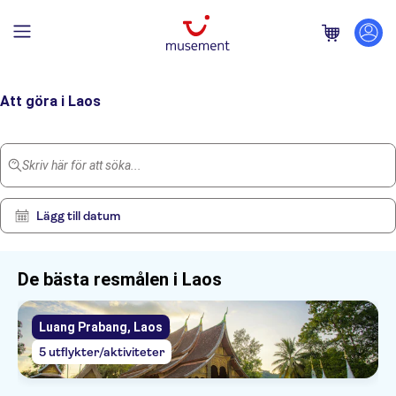
Hem
/
Laos
Att göra i Laos
Skriv här för att söka...
Lägg till datum
De bästa resmålen i Laos
Luang Prabang, Laos
Visa
Rensa
5
filter
5 utflykter/aktiviteter
resultat