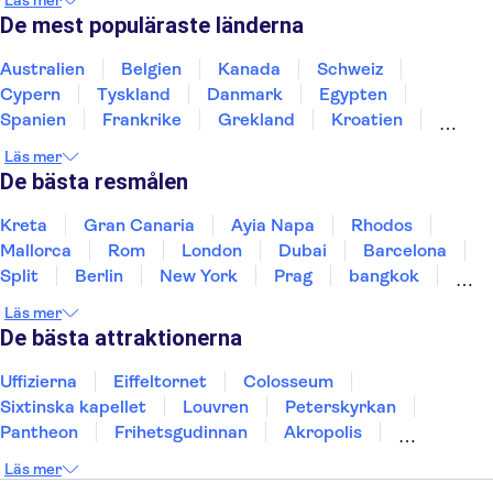
Läs mer
De mest populäraste länderna
Australien
Belgien
Kanada
Schweiz
Cypern
Tyskland
Danmark
Egypten
Spanien
Frankrike
Grekland
Kroatien
Irland
Island
Italien
Norge
Polen
Läs mer
Sverige
Thailand
Turkiet
De bästa resmålen
Kreta
Gran Canaria
Ayia Napa
Rhodos
Mallorca
Rom
London
Dubai
Barcelona
Split
Berlin
New York
Prag
bangkok
Stockholm
Gdansk
Oslo
Helsingfors
Läs mer
Uppsala
Helsingborg
De bästa attraktionerna
Uffizierna
Eiffeltornet
Colosseum
Sixtinska kapellet
Louvren
Peterskyrkan
Pantheon
Frihetsgudinnan
Akropolis
Empire State Building
Moulin Rouge
Läs mer
Burj Khalifa
Keukenhof
Alcatraz