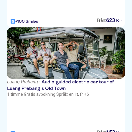
623
Kr
Från:
+100 Smiles
Luang Prabang -
Audio-guided electric car tour of
Luang Prabang's Old Town
1 timme
·
Gratis avbokning
·
Språk: en, it, fr +6