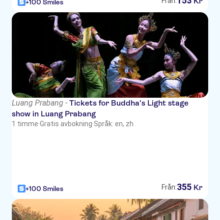
153
Kr
Från:
+100 Smiles
Luang Prabang -
Tickets for Buddha's Light stage
show in Luang Prabang
1 timme
·
Gratis avbokning
·
Språk: en, zh
355
Kr
Från:
+100 Smiles