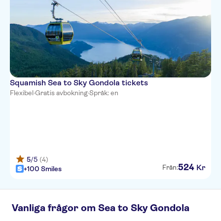
Robson Street in front of the
Vancouver Public Library.
Fairmont Hotel Vancouver -
Please wait at the main Georgia
St. entrance.
Squamish Sea to Sky Gondola tickets
Flexibel
·
Gratis avbokning
·
Språk: en
5
/5
(4)
524
Kr
Från:
+100 Smiles
Vanliga frågor om Sea to Sky Gondola