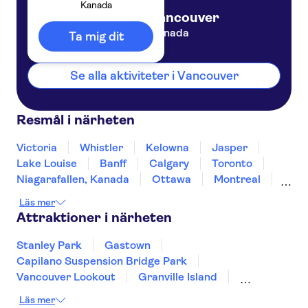
Kanada
Vancouver
Kanada
Ta mig dit
Se alla aktiviteter i Vancouver
Resmål i närheten
Victoria
Whistler
Kelowna
Jasper
Lake Louise
Banff
Calgary
Toronto
Niagarafallen, Kanada
Ottawa
Montreal
Quebec City
St John's
Prins Edward Ö
Läs mer
Attraktioner i närheten
Stanley Park
Gastown
Capilano Suspension Bridge Park
Vancouver Lookout
Granville Island
Sea to Sky Gondola
Grouse Mountain
Läs mer