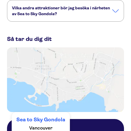
Vilka andra attraktioner bör jag besöka i närheten
av Sea to Sky Gondola?
Här är några sevärdheter i Sea to Sky Gondola som du inte
får missa:
Så tar du dig dit
Stanley Park
Gastown
Capilano Suspension Bridge Park
Vancouver Lookout
Granville Island
Sea to Sky Gondola
Vancouver