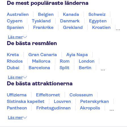
De mest populäraste länderna
Australien
Belgien
Kanada
Schweiz
Cypern
Tyskland
Danmark
Egypten
Spanien
Frankrike
Grekland
Kroatien
Irland
Island
Italien
Norge
Polen
Läs mer
Sverige
Thailand
Turkiet
De bästa resmålen
Kreta
Gran Canaria
Ayia Napa
Rhodos
Mallorca
Rom
London
Dubai
Barcelona
Split
Berlin
New York
Prag
bangkok
Stockholm
Läs mer
Gdansk
Oslo
Helsingfors
Uppsala
De bästa attraktionerna
Helsingborg
Uffizierna
Eiffeltornet
Colosseum
Sixtinska kapellet
Louvren
Peterskyrkan
Pantheon
Frihetsgudinnan
Akropolis
Empire State Building
Moulin Rouge
Läs mer
Burj Khalifa
Keukenhof
Alcatraz