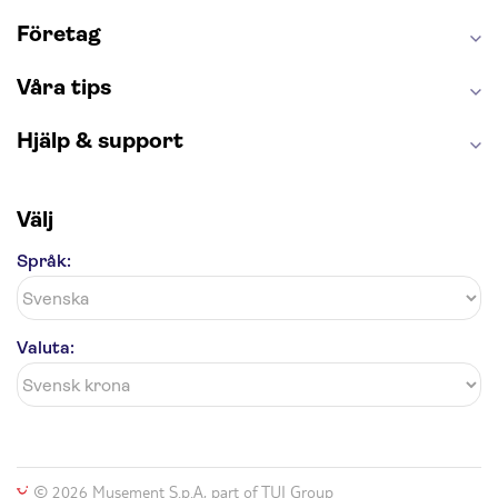
Saltgruvan i Wieliczka
Alhambra
Caminito del Rey
Madame Tussauds London
Företag
London Dungeon
Tivoli
Våra tips
Hjälp & support
Välj
Språk:
Valuta:
© 2026 Musement S.p.A, part of TUI Group