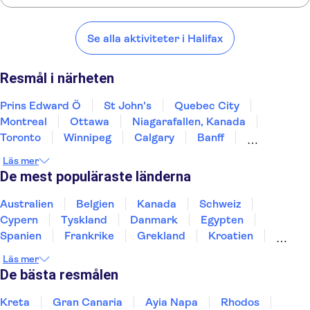
Här är några av våra favoritplatser att besöka i närheten av
Halifax:
Se alla aktiviteter i Halifax
Prins Edward Ö
St John's
Quebec City
Montreal
Ottawa
Resmål i närheten
Prins Edward Ö
St John's
Quebec City
Montreal
Ottawa
Niagarafallen, Kanada
Toronto
Winnipeg
Calgary
Banff
Lake Louise
Jasper
Kelowna
Whistler
Läs mer
Vancouver
De mest populäraste länderna
Australien
Belgien
Kanada
Schweiz
Cypern
Tyskland
Danmark
Egypten
Spanien
Frankrike
Grekland
Kroatien
Irland
Island
Italien
Norge
Polen
Läs mer
Sverige
Thailand
Turkiet
De bästa resmålen
Kreta
Gran Canaria
Ayia Napa
Rhodos