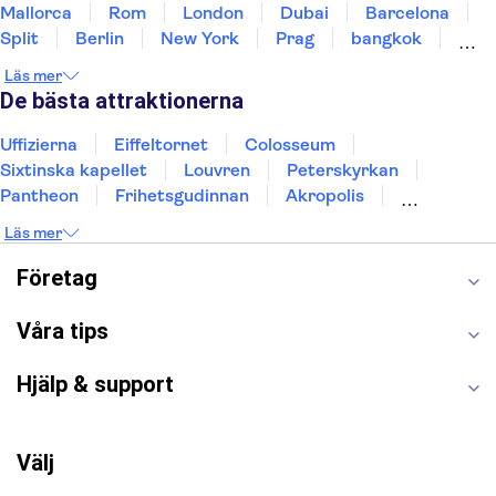
Mallorca
Rom
London
Dubai
Barcelona
Split
Berlin
New York
Prag
bangkok
Stockholm
Gdansk
Oslo
Helsingfors
Läs mer
Uppsala
Helsingborg
De bästa attraktionerna
Uffizierna
Eiffeltornet
Colosseum
Sixtinska kapellet
Louvren
Peterskyrkan
Pantheon
Frihetsgudinnan
Akropolis
Empire State Building
Moulin Rouge
Läs mer
Burj Khalifa
Keukenhof
Alcatraz
Saltgruvan i Wieliczka
Alhambra
Företag
Caminito del Rey
Madame Tussauds London
London Dungeon
Tivoli
Våra tips
Hjälp & support
Välj