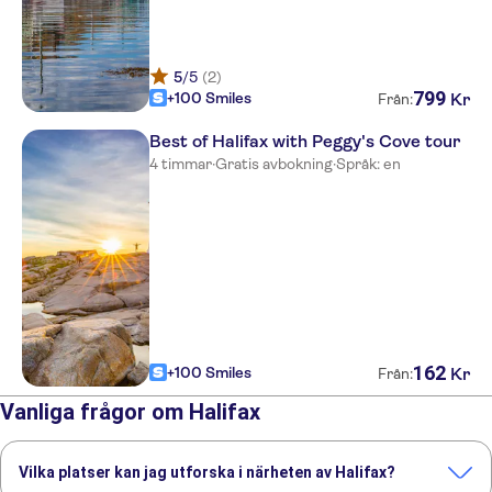
5
/5
(2)
799
+100 Smiles
Kr
Från:
Best of Halifax with Peggy's Cove tour
4 timmar
·
Gratis avbokning
·
Språk: en
162
+100 Smiles
Kr
Från:
Vanliga frågor om Halifax
Vilka platser kan jag utforska i närheten av Halifax?