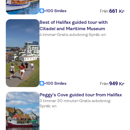
661
+100 Smiles
Kr
Från:
Best of Halifax guided tour with
Citadel and Maritime Museum
4 timmar
·
Gratis avbokning
·
Språk: en
949
+100 Smiles
Kr
Från:
Peggy’s Cove guided tour from Halifax
3 timmar 30 minuter
·
Gratis avbokning
·
Språk: en