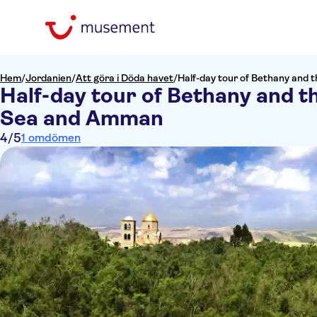
Hem
/
Jordanien
/
Att göra i Döda havet
/
Half-day tour of Bethany and
Half-day tour of Bethany and 
Sea and Amman
4
/5
1 omdömen