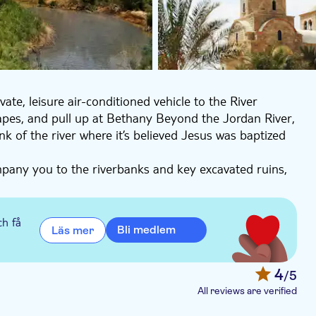
ate, leisure air-conditioned vehicle to the River
capes, and pull up at Bethany Beyond the Jordan River,
k of the river where it’s believed Jesus was baptized
mpany you to the riverbanks and key excavated ruins,
’ baptism by the Vatican. Sense the powerful
n and Byzantine churches, caves, wells, and baptismal
aeologists believe that it was here that John the
ch få
Bli medlem
Läs mer
 how it is held holy in all three major religions —
e of the Prophet Elijah’s ascension to heaven.
4
/5
All reviews are verified