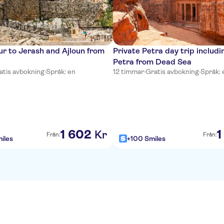
ur to Jerash and Ajloun from
Private Petra day trip includin
Petra from Dead Sea
atis avbokning
·
Språk: en
12 timmar
·
Gratis avbokning
·
Språk: 
1
602
1
Kr
Från:
Från:
iles
+100 Smiles