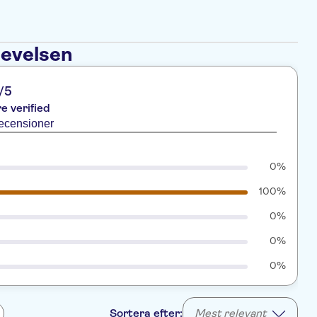
levelsen
/5
re verified
recensioner
0%
100%
0%
0%
0%
Sortera efter:
Mest relevant