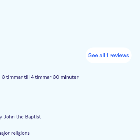
See all 1 reviews
n 3 timmar till 4 timmar 30 minuter
går
Unik attraktion
Guidad rundtur
llet
Transport included
y John the Baptist
ajor religions