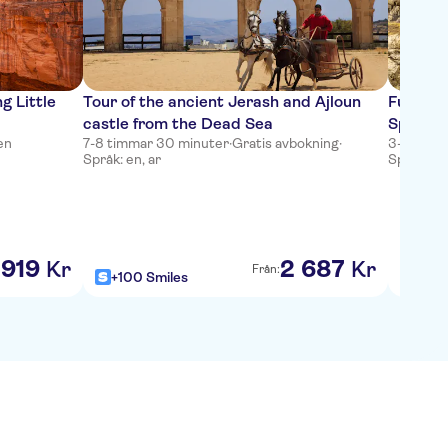
g Little
Tour of the ancient Jerash and Ajloun
Full-Da
castle from the Dead Sea
Springs
en
7-8 timmar 30 minuter
·
Gratis avbokning
·
3-5 timm
Språk: en, ar
Språk: en
919
2
687
Kr
Kr
Från:
+100 Smiles
+100