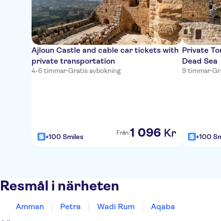
Ajloun Castle and cable car tickets with
Private To
private transportation
Dead Sea
4-6 timmar
·
Gratis avbokning
9 timmar
·
Gr
1
096
Kr
Från:
+100 Smiles
+100 Sm
Resmål i närheten
Amman
Petra
Wadi Rum
Aqaba