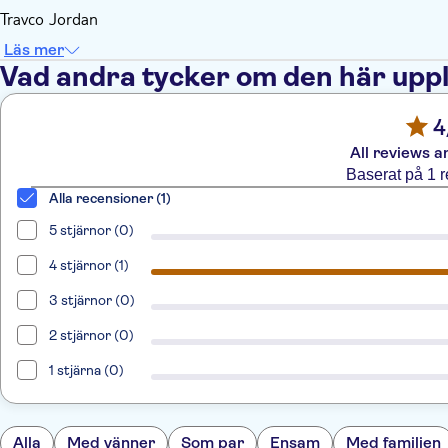
Travco Jordan
Läs mer
Vad andra tycker om den här upp
4
All reviews a
Baserat på 1 
Alla recensioner (1)
5 stjärnor (0)
4 stjärnor (1)
3 stjärnor (0)
2 stjärnor (0)
1 stjärna (0)
Alla
Med vänner
Som par
Ensam
Med familjen