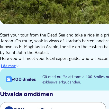
Start your tour from the Dead Sea and take a ride in a priv
Jordan. On route, soak in views of Jordan’s barren lands
known as El-Maghtas in Arabic, the site on the eastern ban
by Saint John the Baptist.
Here you will meet your local expert guide, who will acco
learning how the site was sanctified as the place of Jesus
Läs mer
atmosphere of spirituality, and see the remnants of Roma
pools. As you walk, listen as your guide explains why arch
Gå med nu för att samla 100 Smiles o
+100 Smiles
Baptist lived, preached, and performed baptisms.
exklusiva erbjudanden.
Hear more about this famous Christian pilgrimage spot and
Christianity, Judaism, and Islam for being the believed sit
Utvalda omdömen