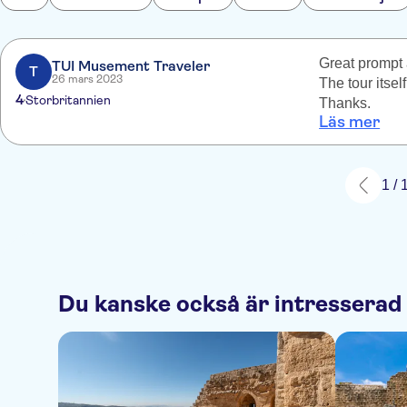
Great prompt a
TUI Musement Traveler
T
26 mars 2023
The tour itse
4
Storbritannien
Thanks.
Läs mer
1 / 
Du kanske också är intresserad