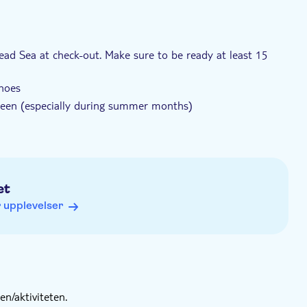
ead Sea at check-out. Make sure to be ready at least 15
shoes
creen (especially during summer months)
et
 upplevelser
n/aktiviteten.