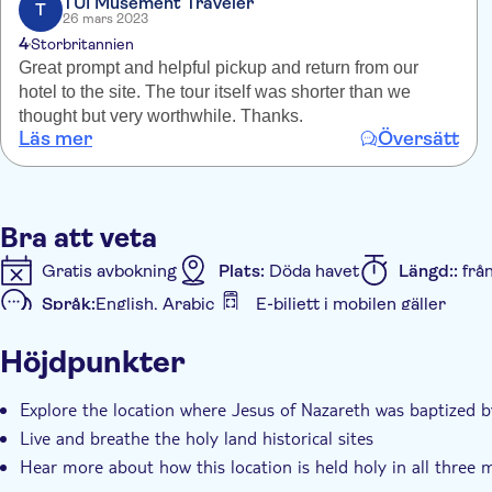
TUI Musement Traveler
T
26 mars 2023
4
Storbritannien
Great prompt and helpful pickup and return from our
hotel to the site. The tour itself was shorter than we
thought but very worthwhile. Thanks.
Läs mer
Översätt
Bra att veta
Gratis avbokning
Plats:
Döda havet
Längd::
frå
Språk:
English, Arabic
E-biljett i mobilen gäller
Ytterligare information
Höjdpunkter
Omedelbar bekräftelse
Snabbkö
Entréavgift in
Lokal prägel
Privat rundtur
Transport från hote
Explore the location where Jesus of Nazareth was baptized b
Live and breathe the holy land historical sites
Hear more about how this location is held holy in all three m