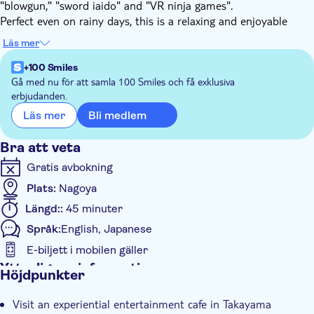
"blowgun," "sword iaido" and "VR ninja games".
Perfect even on rainy days, this is a relaxing and enjoyable
activity for everyone, from parents with their children to
Läs mer
couples and groups. Wearing a ninja outfit and taking pictures
will surely be an unforgettable experience!
+100 Smiles
Highlights of the activity:
Gå med nu för att samla 100 Smiles och få exklusiva
erbjudanden.
Shuriken - Throw real iron shurikens at wooden and
Bli medlem
Läs mer
straw targets
Blowgun - Can you aim for and pop the balloon at the
Bra att veta
end?
Gratis avbokning
Sword iaido - Learn cool ninja poses and take plenty of
photos with authentic replica swords
Plats:
Nagoya
Längd::
45 minuter
Språk:
English, Japanese
E-biljett i mobilen gäller
Ytterligare information
Höjdpunkter
Omedelbar bekräftelse
Visit an experiential entertainment cafe in Takayama
Regnig dag