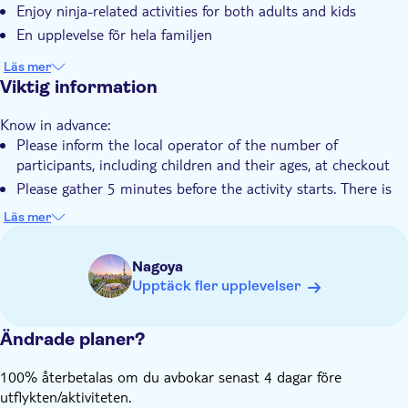
Enjoy ninja-related activities for both adults and kids
Elektronisk biljett
En upplevelse för hela familjen
Läs mer
Viktig information
Know in advance:
Please inform the local operator of the number of
participants, including children and their ages, at checkout
Please gather 5 minutes before the activity starts. There is
no refund if you are late or do not show up
Läs mer
The facility is entirely indoors, so you can have fun even on
rainy days
Nagoya
Ninja attire and VR experience are not included in the
Upptäck fler upplevelser
package
Experiences can be enjoyed by children alone if preferred
Ändrade planer?
The maximum number of participants per time slot is 8
100% återbetalas om du avbokar senast 4 dagar före
utflykten/aktiviteten.