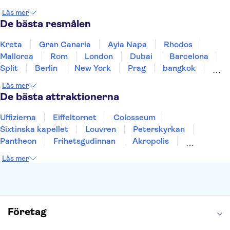
Irland
Island
Italien
Norge
Polen
Läs mer
Sverige
Thailand
Turkiet
De bästa resmålen
Kreta
Gran Canaria
Ayia Napa
Rhodos
Mallorca
Rom
London
Dubai
Barcelona
Split
Berlin
New York
Prag
bangkok
Stockholm
Gdansk
Oslo
Helsingfors
Läs mer
Uppsala
Helsingborg
De bästa attraktionerna
Uffizierna
Eiffeltornet
Colosseum
Sixtinska kapellet
Louvren
Peterskyrkan
Pantheon
Frihetsgudinnan
Akropolis
Empire State Building
Moulin Rouge
Läs mer
Burj Khalifa
Keukenhof
Alcatraz
Saltgruvan i Wieliczka
Alhambra
Caminito del Rey
Madame Tussauds London
London Dungeon
Tivoli
Företag