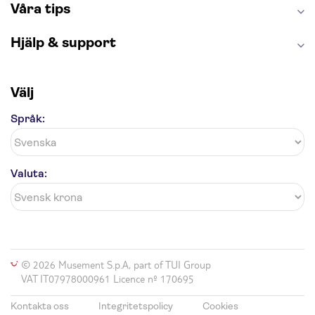
Våra tips
Hjälp & support
Välj
Språk:
Valuta:
© 2026 Musement S.p.A, part of TUI Group
VAT IT07978000961 Licence nº 170695
Kontakta oss
Integritetspolicy
Cookies