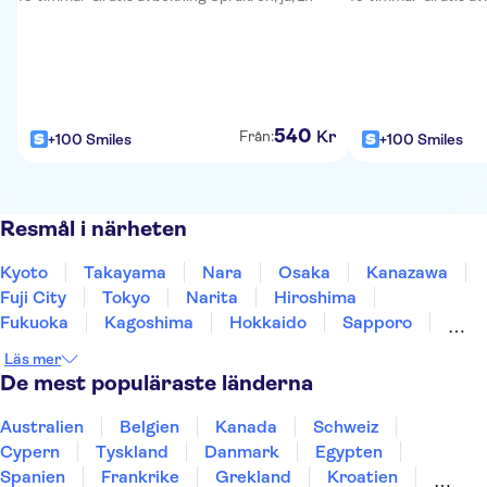
540
Kr
Från:
+100 Smiles
+100 Smiles
Resmål i närheten
Kyoto
Takayama
Nara
Osaka
Kanazawa
Fuji City
Tokyo
Narita
Hiroshima
Fukuoka
Kagoshima
Hokkaido
Sapporo
Okinawa
Läs mer
De mest populäraste länderna
Australien
Belgien
Kanada
Schweiz
Cypern
Tyskland
Danmark
Egypten
Spanien
Frankrike
Grekland
Kroatien