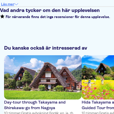
Läs mer
Vad andra tycker om den här upplevelsen
För närvarande finns det inga recensioner för denna upplevelse.
Du kanske också är intresserad av
Day-tour through Takayama and
Hida Takayama a
Shirakawa-go from Nagoya
Guided Tour fro
10 timmar
·
Gratis avbokning
·
Språk: en, ja, zh
10 timmar
·
Gratis a