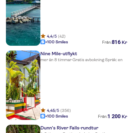
Sunscape Cove Resort & Spa
Riu Palace Aquarelle
Sunset at the Palms All
Inclusive
4,4
/5
(42)
Couples Negril All Inclusive
816
+100 Smiles
Kr
Från:
Legends Beach Resort
Nine Mile-utflykt
mer än 8 timmar
·
Gratis avbokning
·
Språk: en
OCEAN EDEN BAY
Altamont West Hotel
RIU Tropical Bay
Princess Grand Jamaica
RIU Negril
4,45
/5
(356)
1
200
+100 Smiles
Kr
Från:
Royalton Blue Waters
Dunn’s River Falls-rundtur
Hotel Excellence Oyster Bay