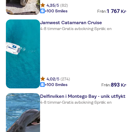
Secrets Wild Orchid Montego
4,35
/5
(82)
Bay
1
767
+100 Smiles
Kr
Från:
Hyatt Zilara Rosehall
Jamwest Catamaran Cruise
4-8 timmar
·
Gratis avbokning
·
Språk: en
Hilton Rose Hall Resort & Spa
RIU Palace Jamaica
RIU Montego Bay
Royal Decameron Cornwall
Beach
4,02
/5
(274)
Zoetry Montego Bay Jamaica
893
+100 Smiles
Kr
Från:
Royal Decameron Montego Bay
Delfinviken i Montego Bay - unik utflykt
Holiday Inn Sunspree Resort All
4-8 timmar
·
Gratis avbokning
·
Språk: en
Inclusive
Breathless Montego Bay
Resort & Spa