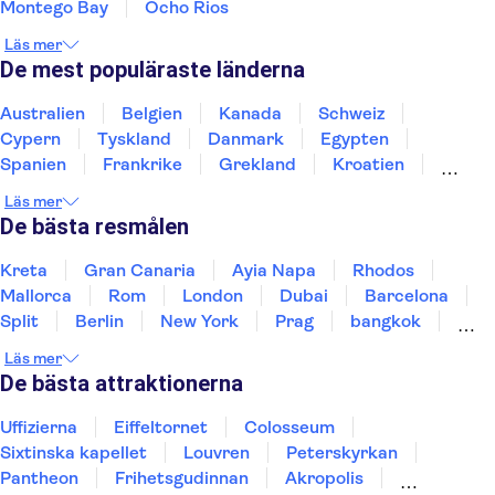
Montego Bay
Ocho Rios
Rooms on the Beach Negril
Läs mer
De mest populäraste länderna
Luxury Bahia Principe Runaway
Bay DPC
Australien
Belgien
Kanada
Schweiz
Club Ambiance
Cypern
Tyskland
Danmark
Egypten
Spanien
Frankrike
Grekland
Kroatien
Coco La Palm Seaside Resort
Irland
Island
Italien
Norge
Polen
Läs mer
Sverige
Thailand
Turkiet
RIU Ocho Rios
De bästa resmålen
Jewel Runaway Bay Beach &
Kreta
Gran Canaria
Ayia Napa
Rhodos
Golf Resort
Mallorca
Rom
London
Dubai
Barcelona
Melia Braco Village
Split
Berlin
New York
Prag
bangkok
Stockholm
Gdansk
Oslo
Helsingfors
Läs mer
Royal Decameron Club
Uppsala
Helsingborg
Caribbean (All inclusive)
De bästa attraktionerna
Sandals Negril Beach Resort &
Uffizierna
Eiffeltornet
Colosseum
Spa All Inclusive
Sixtinska kapellet
Louvren
Peterskyrkan
Pantheon
Frihetsgudinnan
Akropolis
Royal Decameron Fun