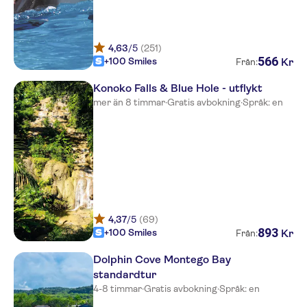
JOIA Rose Hall by Iberostar
Deja Resort
4,63
/5
(251)
Sandals Royal Caribbean Resort
566
+100 Smiles
Kr
Från:
&Offshore Island AI
Konoko Falls & Blue Hole - utflykt
Sunscape Splash Montego Bay
mer än 8 timmar
·
Gratis avbokning
·
Språk: en
Grand Palladium Lady Hamilton
Resort & Spa
Sunscape Splash Resort & Spa
Grand Palladium Jamaica
Resort Spa All Inclusive
Sandals Carlyle
4,37
/5
(69)
893
+100 Smiles
Kr
Från:
Sandals Montego Bay All
inclusive
Dolphin Cove Montego Bay
standardtur
Ocean Coral Spring
4-8 timmar
·
Gratis avbokning
·
Språk: en