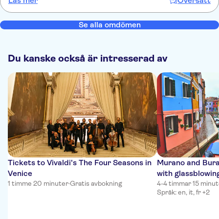
Läs mer
Översätt
10 to1 minutes even on the "skip the Queue" option. I would
recommend but be prepared it will still be busy and you will still
have to queue.
Se alla omdömen
Du kanske också är intresserad av
Tickets to Vivaldi's The Four Seasons in
Murano and Bura
Venice
with glassblowin
1 timme 20 minuter
·
Gratis avbokning
4-4 timmar 15 minut
Språk: en, it, fr +2