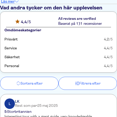
Läs mer
Vad andra tycker om den här upplevelsen
All reviews are verified
4,4
/5
Baserat på 131 recensioner
Omdömeskategorier
Prisvärt
4,2
/5
Service
4,4
/5
Säkerhet
4,4
/5
Personal
4,4
/5
Sortera efter
Filtrera efter
LK
L
Rest som par
25 maj 2025
5
Storbritannien