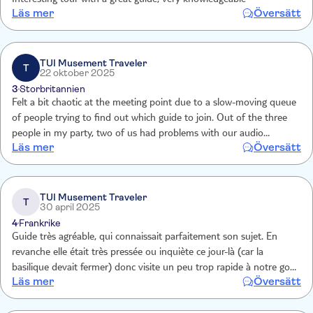
Interesting tour with a great guide, very knowledgeable
Läs mer
Översätt
TUI Musement Traveler
T
22 oktober 2025
3
Storbritannien
Felt a bit chaotic at the meeting point due to a slow-moving queue
of people trying to find out which guide to join. Out of the three
people in my party, two of us had problems with our audio
Läs mer
Översätt
equipment (used to listen to the guide’s commentary).
TUI Musement Traveler
T
30 april 2025
4
Frankrike
Guide très agréable, qui connaissait parfaitement son sujet. En
revanche elle était très pressée ou inquiète ce jour-là (car la
basilique devait fermer) donc visite un peu trop rapide à notre goût,
Läs mer
Översätt
peu de temps pour déambuler dans les différents espaces du
monument.