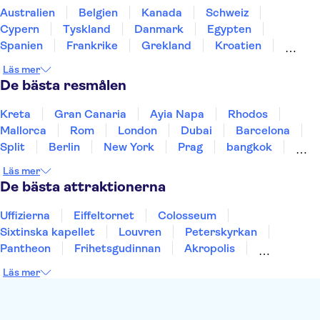
Australien
Belgien
Kanada
Schweiz
Cypern
Tyskland
Danmark
Egypten
Spanien
Frankrike
Grekland
Kroatien
Irland
Island
Italien
Norge
Polen
Läs mer
Sverige
Thailand
Turkiet
De bästa resmålen
Kreta
Gran Canaria
Ayia Napa
Rhodos
Mallorca
Rom
London
Dubai
Barcelona
Split
Berlin
New York
Prag
bangkok
Stockholm
Gdansk
Oslo
Helsingfors
Läs mer
Uppsala
Helsingborg
De bästa attraktionerna
Uffizierna
Eiffeltornet
Colosseum
Sixtinska kapellet
Louvren
Peterskyrkan
Pantheon
Frihetsgudinnan
Akropolis
Empire State Building
Moulin Rouge
Läs mer
Burj Khalifa
Keukenhof
Alcatraz
Saltgruvan i Wieliczka
Alhambra
Caminito del Rey
Madame Tussauds London