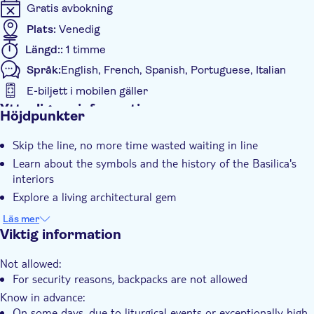
Gratis avbokning
Plats:
Venedig
Längd::
1 timme
Språk:
English, French, Spanish, Portuguese, Italian
E-biljett i mobilen gäller
Ytterligare information
Höjdpunkter
Omedelbar bekräftelse
Skip the line, no more time wasted waiting in line
Skippa kön
Learn about the symbols and the history of the Basilica's
Group tour
interiors
Klädkod
Explore a living architectural gem
Visit the Museum and Terrace
Läs mer
Viktig information
Not allowed:
For security reasons, backpacks are not allowed
Know in advance:
On some days, due to liturgical events or exceptionally high