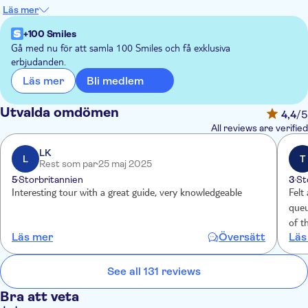
Mark.
Läs mer
On this tour, escorted by a tour guide, you will be able to
enjoy a full visit to St. Mark's Basilica, a masterpiece of
+100 Smiles
Byzantine art.
Gå med nu för att samla 100 Smiles och få exklusiva
erbjudanden.
You'll have the pleasure of discovering the history and the
particularities of this ancient church, exploring the upper floor:
Bli medlem
Läs mer
the Terrace and the Museum.
Utvalda omdömen
4,4
/5
All reviews are verified
LK
L
T
Rest som par
25 maj 2025
5
Storbritannien
3
St
Interesting tour with a great guide, very knowledgeable
Felt
queue 
of t
Läs mer
Översätt
Läs
with
com
See all 131 reviews
Bra att veta