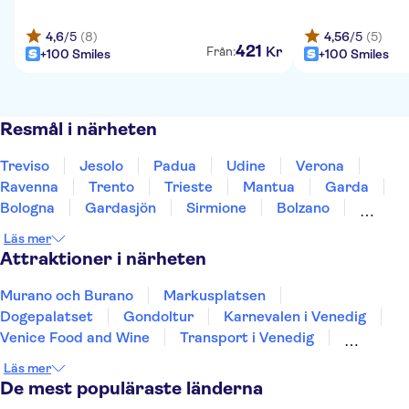
4,6
/5
(8)
4,56
/5
(5)
421
Kr
Från:
+100 Smiles
+100 Smiles
Resmål i närheten
Treviso
Jesolo
Padua
Udine
Verona
Ravenna
Trento
Trieste
Mantua
Garda
Bologna
Gardasjön
Sirmione
Bolzano
Modena
Läs mer
Attraktioner i närheten
Murano och Burano
Markusplatsen
Dogepalatset
Gondoltur
Karnevalen i Venedig
Venice Food and Wine
Transport i Venedig
San Giorgio Maggiore
Teatro La Fenice
Läs mer
Colosseum
Forum Romanum
Etna
De mest populäraste länderna
Vatikanmuseerna
Peterskyrkan
Pompejis ruiner