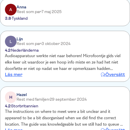
Anna
A
Rest som par
7 maj 2025
3.8
Tyskland
Lijn
L
Rest som par
3 oktober 2024
4.2
Nederländerna
Audioapparatuur werkte niet naar behoren! Microfoontje gids viel
elke keer uit waardoor je een hoop info miste en ze had het niet
door/lette er niet op nadat we haar er opmerkzaam hadden
Läs mer
Översätt
gemaakt verder was de gids niet je dat vergeleken bij de excursie en
gids van de dag ervoor.
Hazel
H
Rest med familjen
29 september 2024
4.2
Storbritannien
The instructions on where to meet were a bit unclear and it
appeared to be a bit disorganised when we did find the correct
location. The guide was knowledgeable but we still had to queue for