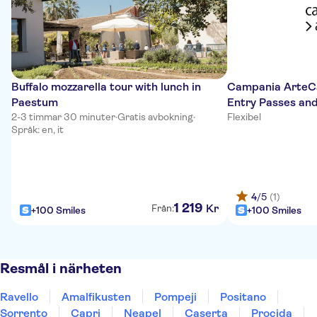
Buffalo mozzarella tour with lunch in
Campania ArteCa
Paestum
Entry Passes and
2-3 timmar 30 minuter
·
Gratis avbokning
·
Flexibel
Språk: en, it
4
/5
(1)
1
219
Kr
Från:
+100 Smiles
+100 Smiles
Resmål i närheten
Ravello
Amalfikusten
Pompeji
Positano
Sorrento
Capri
Neapel
Caserta
Procida