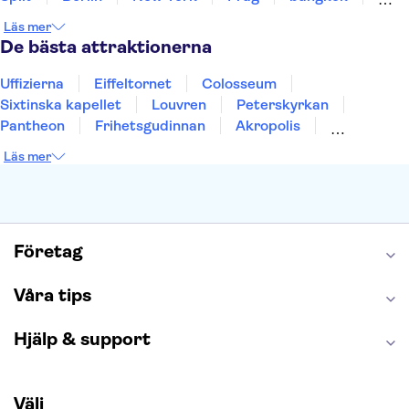
Stockholm
Gdansk
Oslo
Helsingfors
Läs mer
Uppsala
Helsingborg
De bästa attraktionerna
Uffizierna
Eiffeltornet
Colosseum
Sixtinska kapellet
Louvren
Peterskyrkan
Pantheon
Frihetsgudinnan
Akropolis
Empire State Building
Moulin Rouge
Läs mer
Burj Khalifa
Keukenhof
Alcatraz
Saltgruvan i Wieliczka
Alhambra
Caminito del Rey
Madame Tussauds London
London Dungeon
Tivoli
Företag
Våra tips
Hjälp & support
Välj