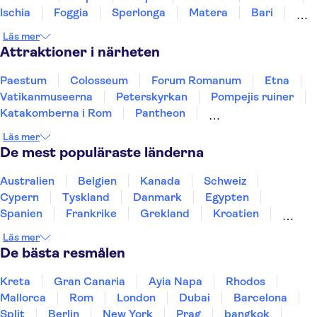
Ischia
Foggia
Sperlonga
Matera
Bari
Kalabrien
Läs mer
Attraktioner i närheten
Paestum
Colosseum
Forum Romanum
Etna
Vatikanmuseerna
Peterskyrkan
Pompejis ruiner
Katakomberna i Rom
Pantheon
Sixtinska kapellet
Amalfikusten
Läs mer
Fiumicinos flygplats
hänge tornet i Pisa
De mest populäraste länderna
Murano och Burano
Uffizierna
Australien
Belgien
Kanada
Schweiz
Cypern
Tyskland
Danmark
Egypten
Spanien
Frankrike
Grekland
Kroatien
Irland
Island
Italien
Norge
Polen
Läs mer
Sverige
Thailand
Turkiet
De bästa resmålen
Kreta
Gran Canaria
Ayia Napa
Rhodos
Mallorca
Rom
London
Dubai
Barcelona
Split
Berlin
New York
Prag
bangkok