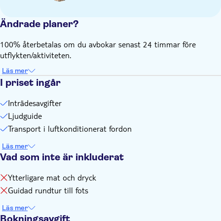
Ändrade planer?
100% återbetalas om du avbokar senast 24 timmar före
utflykten/aktiviteten.
Läs mer
I priset ingår
Inträdesavgifter
Ljudguide
Transport i luftkonditionerat fordon
Läs mer
Vad som inte är inkluderat
Ytterligare mat och dryck
Guidad rundtur till fots
Läs mer
Bokningsavgift