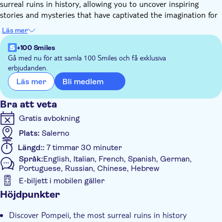
surreal ruins in history, allowing you to uncover inspiring
stories and mysteries that have captivated the imagination for
centuries. Step back in time as you stroll through ancient
Läs mer
streets frozen in an eternal moment: come and discover
Pompeii and be mesmerized by the incredible views from the
+100 Smiles
top of Vesuvius. You will be transported on an unprecedented
Gå med nu för att samla 100 Smiles och få exklusiva
erbjudanden.
journey through history.
Entrance tickets, audioguides and transfer are included in the
Bli medlem
Läs mer
price. An unforgettable experience with a practical and fast
transfer.
Bra att veta
Gratis avbokning
Plats:
Salerno
Längd::
7 timmar 30 minuter
Språk:
English, Italian, French, Spanish, German,
Portuguese, Russian, Chinese, Hebrew
E-biljett i mobilen gäller
Ytterligare information
Höjdpunkter
Omedelbar bekräftelse
Discover Pompeii, the most surreal ruins in history