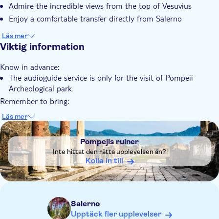
Skippa kön
Admire the incredible views from the top of Vesuvius
Entréavgift ingår
Enjoy a comfortable transfer directly from Salerno
Rundtur med Ljudguide
Läs mer
Med ljudguide
Viktig information
Transport included
Know in advance:
The audioguide service is only for the visit of Pompeii
Archeological park
Remember to bring:
Comfortable shoes, valid Id document
Läs mer
DSA1Pompejis ruiner
Pompejis ruiner
Inte hittat den rätta upplevelsen än?
Kolla in till
Salerno
Upptäck fler upplevelser