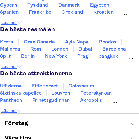
Cypern
Tyskland
Danmark
Egypten
Spanien
Frankrike
Grekland
Kroatien
Irland
Island
Italien
Norge
Polen
Läs mer
Sverige
Thailand
Turkiet
De bästa resmålen
Kreta
Gran Canaria
Ayia Napa
Rhodos
Mallorca
Rom
London
Dubai
Barcelona
Split
Berlin
New York
Prag
bangkok
Stockholm
Gdansk
Oslo
Helsingfors
Läs mer
Uppsala
Helsingborg
De bästa attraktionerna
Uffizierna
Eiffeltornet
Colosseum
Sixtinska kapellet
Louvren
Peterskyrkan
Pantheon
Frihetsgudinnan
Akropolis
Empire State Building
Moulin Rouge
Läs mer
Burj Khalifa
Keukenhof
Alcatraz
Saltgruvan i Wieliczka
Alhambra
Företag
Caminito del Rey
Madame Tussauds London
London Dungeon
Tivoli
Våra tips