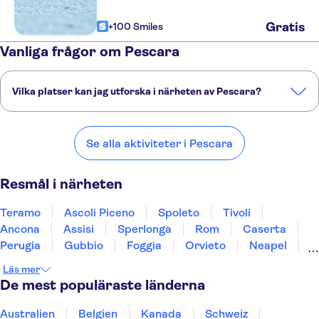
Gratis
+100 Smiles
Vanliga frågor om Pescara
Vilka platser kan jag utforska i närheten av Pescara?
Här är några av våra favoritplatser att besöka i närheten av Pescara:
Teramo
Ascoli Piceno
Spoleto
Tivoli
Ancona
Se alla aktiviteter i Pescara
Resmål i närheten
Teramo
Ascoli Piceno
Spoleto
Tivoli
Ancona
Assisi
Sperlonga
Rom
Caserta
Perugia
Gubbio
Foggia
Orvieto
Neapel
Procida
Läs mer
De mest populäraste länderna
Australien
Belgien
Kanada
Schweiz