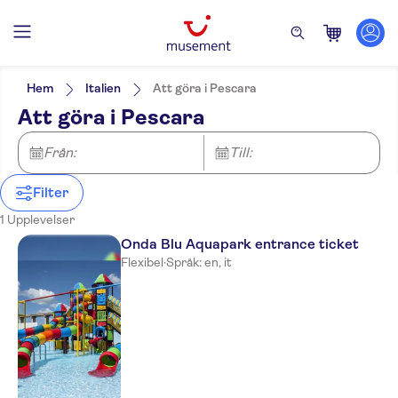
Filters
Pris (vuxen)
Upphämtning på hotell
Alternativ
Hem
Italien
Att göra i Pescara
Entréavgift ingår
Kategorier
Min
kr
Max
kr
Att göra i Pescara
Elektronisk biljett
Biljetter och evenemang
NO-PICKUP
Språk på utflykten
Omedelbar bekräftelse
Vattenparker
English
Från:
Till:
Italian
Filter
1 Upplevelser
Onda Blu Aquapark entrance ticket
Flexibel
·
Språk: en, it