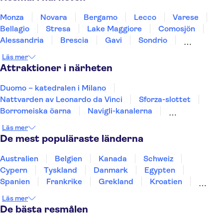
Monza
Novara
Bergamo
Lecco
Varese
Bellagio
Stresa
Lake Maggiore
Comosjön
Alessandria
Brescia
Gavi
Sondrio
Sirmione
Gardasjön
Läs mer
Attraktioner i närheten
Duomo – katedralen i Milano
Nattvarden av Leonardo da Vinci
Sforza-slottet
Borromeiska öarna
Navigli-kanalerna
Teatro alla Scala
Museum of Senses
Läs mer
Pinacoteca di Brera
Pinacoteca Ambrosiana
De mest populäraste länderna
"Leonardo da Vinci" vetenskaps- och teknologimuseet
Colosseum
Forum Romanum
Etna
Australien
Belgien
Kanada
Schweiz
Vatikanmuseerna
Peterskyrkan
Cypern
Tyskland
Danmark
Egypten
Spanien
Frankrike
Grekland
Kroatien
Irland
Island
Italien
Norge
Polen
Läs mer
Sverige
Thailand
Turkiet
De bästa resmålen