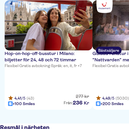
Bästsäljare
Hop-on-hop-off-busstur i Milano:
Guidad rundtur i
biljetter för 24, 48 och 72 timmar
"Nattvarden" med
Flexibel
·
Gratis avbokning
·
Språk: en, it, fr +7
Flexibel
·
Gratis avbo
277
kr
4,41
/5
(43)
4,49
/5
(5030)
236
Kr
Från:
+100 Smiles
+200 Smiles
Resmål i närheten