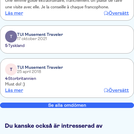
Une femme guide extraordinaire, franchement un plaisir de faire
une visite avec elle. Je la conseille à chaque francophone.
Läs mer
Översätt
TUI Musement Traveler
T
17 oktober 2021
5
Tyskland
TUI Musement Traveler
T
25 april 2018
4
Storbritannien
Must do! :)
Läs mer
Översätt
Se alla omdömen
Du kanske också är intresserad av