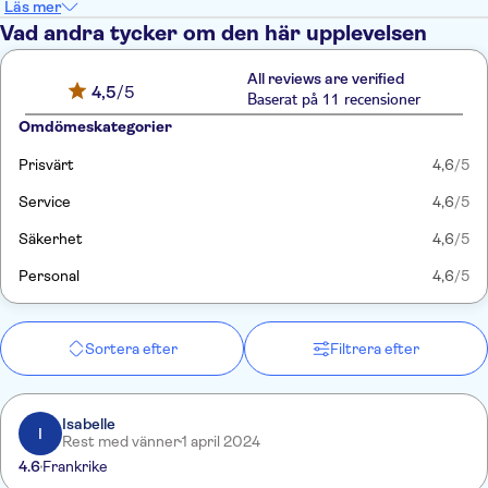
Läs mer
Vad andra tycker om den här upplevelsen
All reviews are verified
4,5
/5
Baserat på 11 recensioner
Omdömeskategorier
Prisvärt
4,6
/5
Service
4,6
/5
Säkerhet
4,6
/5
Personal
4,6
/5
Sortera efter
Filtrera efter
Isabelle
I
Rest med vänner
1 april 2024
4.6
Frankrike