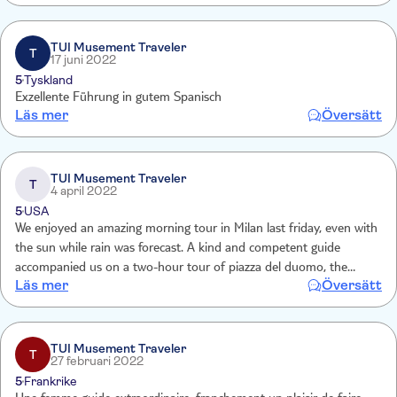
TUI Musement Traveler
T
17 juni 2022
5
Tyskland
Exzellente Führung in gutem Spanisch
Läs mer
Översätt
TUI Musement Traveler
T
4 april 2022
5
USA
We enjoyed an amazing morning tour in Milan last friday, even with
the sun while rain was forecast. A kind and competent guide
accompanied us on a two-hour tour of piazza del duomo, the
Läs mer
Översätt
cathedral, the Galleria Vittorio emanuele and piazza della Scala.
Perfect tour, which I suggest everyone do.
TUI Musement Traveler
T
27 februari 2022
5
Frankrike