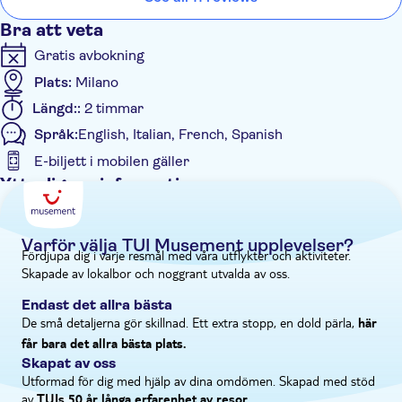
beundra från toppen och bevittnar stadens liv i ständig rörelse
ovanpå dess mest symboliska monument.
Bra att veta
Gratis avbokning
Plats:
Milano
Längd::
2 timmar
Språk:
English, Italian, French, Spanish
E-biljett i mobilen gäller
Ytterligare information
Omedelbar bekräftelse
Skippa kön
Varför välja TUI Musement upplevelser?
Fördjupa dig i varje resmål med våra utflykter och aktiviteter.
Entréavgift ingår
Skapade av lokalbor och noggrant utvalda av oss.
Privat rundtur
Endast det allra bästa
Elektronisk biljett
De små detaljerna gör skillnad. Ett extra stopp, en dold pärla,
här
Private group
får bara det allra bästa plats.
Rullstolsanpassad
Skapat av oss
Utformad för dig med hjälp av dina omdömen. Skapad med stöd
Klädkod
av
TUIs 50 år långa erfarenhet av resor.