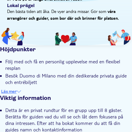
Lokal prägel
Den bästa tiden att åka. De vyer andra missar. Gör som
våra
arrangörer och guider, som bor där och brinner för platsen.
Höjdpunkter
Följ med och få en personlig upplevelse med en flexibel
resplan
Besök Duomo di Milano med din dedikerade privata guide
och entrébiljett
Utforska katedralen, kryptan och nå terrasserna för att
Läs mer
beundra den hisnande utsikten över staden
Viktig information
Detta är en privat rundtur för en grupp upp till 8 gäster.
Berätta för guiden vad du vill se och låt dem fokusera på
dina intressen. Efter att ha bokat kommer du att få din
guides namn och kontaktinformation