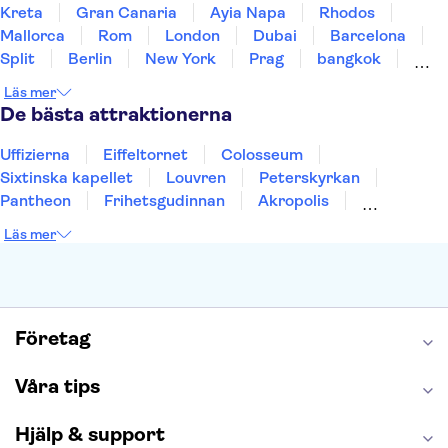
Kreta
Gran Canaria
Ayia Napa
Rhodos
Mallorca
Rom
London
Dubai
Barcelona
Split
Berlin
New York
Prag
bangkok
Stockholm
Gdansk
Oslo
Helsingfors
Läs mer
Uppsala
Helsingborg
De bästa attraktionerna
Uffizierna
Eiffeltornet
Colosseum
Sixtinska kapellet
Louvren
Peterskyrkan
Pantheon
Frihetsgudinnan
Akropolis
Empire State Building
Moulin Rouge
Läs mer
Burj Khalifa
Keukenhof
Alcatraz
Saltgruvan i Wieliczka
Alhambra
Caminito del Rey
Madame Tussauds London
London Dungeon
Tivoli
Företag
Våra tips
Hjälp & support