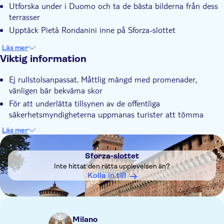
Utforska under i Duomo och ta de bästa bilderna från dess
Snabbkö
terrasser
Small group
Upptäck Pietà Rondanini inne på Sforza-slottet
Läs mer
Viktig information
Ej rullstolsanpassat. Måttlig mängd med promenader,
vänligen bär bekväma skor
För att underlätta tillsynen av de offentliga
säkerhetsmyndigheterna uppmanas turister att tömma
fickor av metall och glasföremål och öppna påsar innan de
Läs mer
går in till katedralen. Vi informerar också om att det är
DSA1Sforza-slottet
förbjudet att gå in i katedralen med hjälmar, glasföremål och
Sforza-slottet
bagage. Vi uppmuntrar dig starkt att inte ta med stora
Inte hittat den rätta upplevelsen än?
väskor
Kolla in till
Vänligen bär anständiga kläder som krävs för att komma in
på religiösa platser (vänligen se till att knän och axlar måste
täckas). Vänligen bär ej någon sportklubb t-shirt
Milano