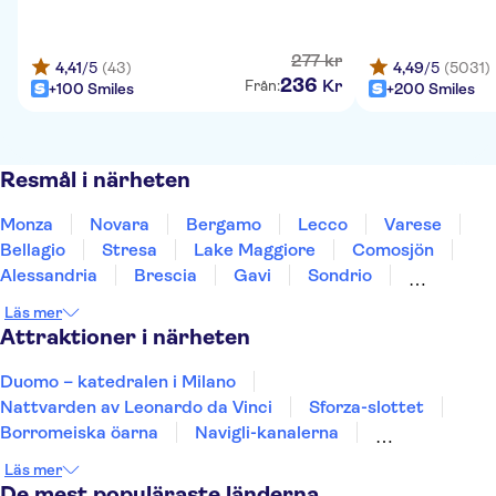
277
kr
4,41
/5
(43)
4,49
/5
(5031)
236
Kr
Från:
+100 Smiles
+200 Smiles
Resmål i närheten
Monza
Novara
Bergamo
Lecco
Varese
Bellagio
Stresa
Lake Maggiore
Comosjön
Alessandria
Brescia
Gavi
Sondrio
Sirmione
Gardasjön
Läs mer
Attraktioner i närheten
Duomo – katedralen i Milano
Nattvarden av Leonardo da Vinci
Sforza-slottet
Borromeiska öarna
Navigli-kanalerna
Teatro alla Scala
Museum of Senses
Läs mer
Pinacoteca di Brera
Pinacoteca Ambrosiana
De mest populäraste länderna