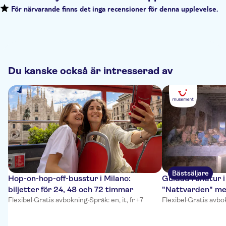
För närvarande finns det inga recensioner för denna upplevelse.
Du kanske också är intresserad av
Bästsäljare
Hop-on-hop-off-busstur i Milano:
Guidad rundtur i
biljetter för 24, 48 och 72 timmar
"Nattvarden" med
Flexibel
·
Gratis avbokning
·
Språk: en, it, fr +7
Flexibel
·
Gratis avbo