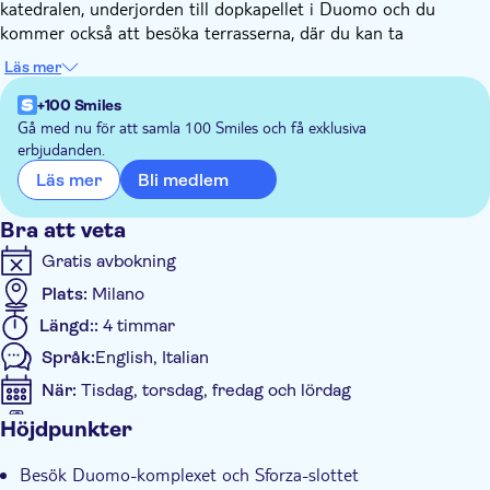
katedralen, underjorden till dopkapellet i Duomo och du
kommer också att besöka terrasserna, där du kan ta
fantastiska bilder och njuta av den fantastiska utsikten över
Läs mer
stadens horisont.
Därefter kommer ni att besöka det magnifika Sforza-slottet,
+100 Smiles
där kan du höra alla historier som är relaterade till det. Där
Gå med nu för att samla 100 Smiles och få exklusiva
erbjudanden.
kan du beundra en av Michelangelos mästerverk: Pietà
Rondanini, den sista skulpturen han gjorde några dagar före sin
Bli medlem
Läs mer
död.
Bra att veta
Gratis avbokning
Plats:
Milano
Längd::
4 timmar
Språk:
English, Italian
När:
Tisdag, torsdag, fredag och lördag
E-biljett i mobilen gäller
Höjdpunkter
Ytterligare information
Besök Duomo-komplexet och Sforza-slottet
Omedelbar bekräftelse