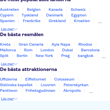
"Leonardo da Vinci" vetenskaps- och teknologimuseet
Colosseum
Forum Romanum
Etna
Australien
Belgien
Kanada
Schweiz
Vatikanmuseerna
Peterskyrkan
Cypern
Tyskland
Danmark
Egypten
Spanien
Frankrike
Grekland
Kroatien
Irland
Island
Italien
Norge
Polen
Läs mer
Sverige
Thailand
Turkiet
De bästa resmålen
Kreta
Gran Canaria
Ayia Napa
Rhodos
Mallorca
Rom
London
Dubai
Barcelona
Split
Berlin
New York
Prag
bangkok
Stockholm
Gdansk
Oslo
Helsingfors
Läs mer
Uppsala
Helsingborg
De bästa attraktionerna
Uffizierna
Eiffeltornet
Colosseum
Sixtinska kapellet
Louvren
Peterskyrkan
Pantheon
Frihetsgudinnan
Akropolis
Empire State Building
Moulin Rouge
Läs mer
Burj Khalifa
Keukenhof
Alcatraz
Saltgruvan i Wieliczka
Alhambra