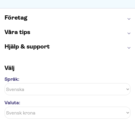
Caminito del Rey
Madame Tussauds London
London Dungeon
Tivoli
Företag
Våra tips
Hjälp & support
Välj
Språk:
Valuta: