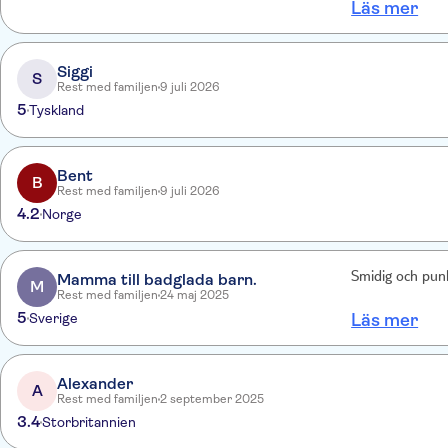
Läs mer
käteisellä niin j
tullessa. olisi 
myös. Päivä oli 
Siggi
S
Rest med familjen
9 juli 2026
5
Tyskland
Bent
B
Rest med familjen
9 juli 2026
4.2
Norge
Mamma till badglada barn.
Smidig och punkt
M
Rest med familjen
24 maj 2025
5
Sverige
Läs mer
Alexander
A
Rest med familjen
2 september 2025
3.4
Storbritannien