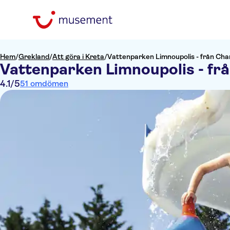
Hem
/
Grekland
/
Att göra i Kreta
/
Vattenparken Limnoupolis - från Cha
Vattenparken Limnoupolis - fr
4.1
/5
51 omdömen