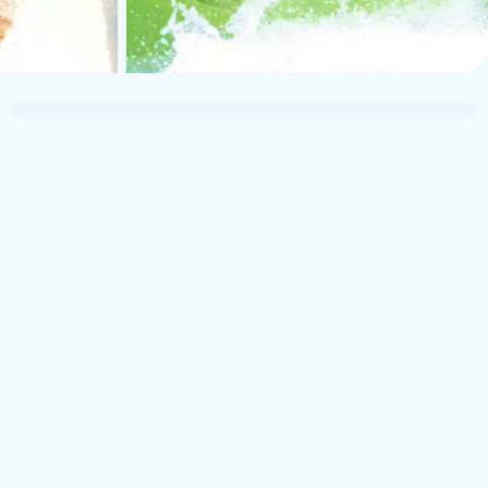
Siggi
S
Rest med familjen
9 juli 2026