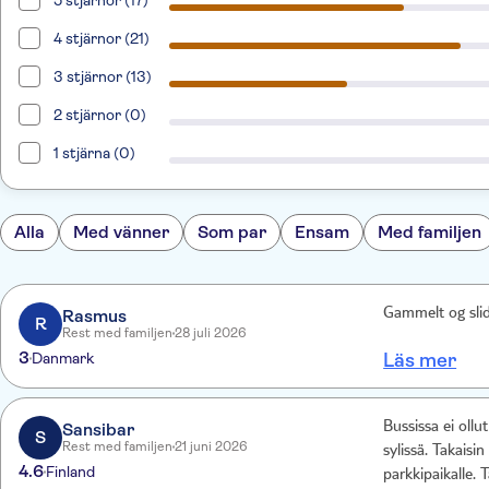
5 stjärnor (17)
4 stjärnor (21)
3 stjärnor (13)
2 stjärnor (0)
1 stjärna (0)
Alla
Med vänner
Som par
Ensam
Med familjen
Rasmus
Gammelt og sli
R
Rest med familjen
28 juli 2026
3
Danmark
Läs mer
Sansibar
Bussissa ei ollut
S
Rest med familjen
21 juni 2026
sylissä. Takaisi
4.6
Finland
parkkipaikalle. Ta