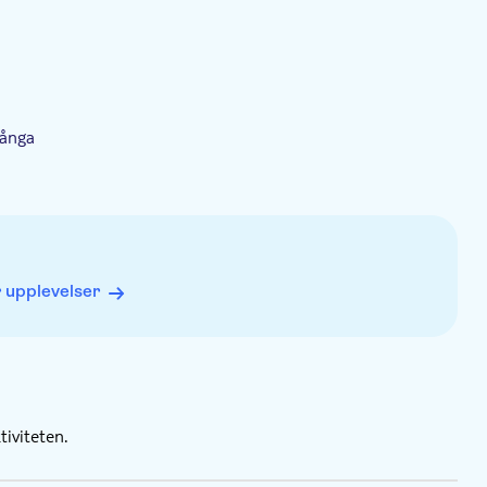
långa
 upplevelser
iviteten.