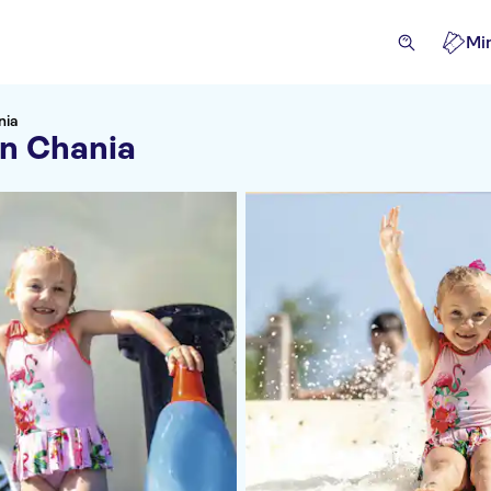
Mi
nia
ån Chania