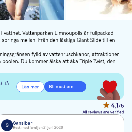
 i vattnet. Vattenparken Limnoupolis är fullpackad
ringa mellan. Från den läskiga Giant Slide till en
stningsgränsen fylld av vattenruschkanor, attraktioner
ra poolen. Du kommer älska att åka Triple Twist, den
 River.
ar och fotboll för de små. Lägg därtill en lekplats,
alla ingredienser för en fantastisk dag. Vi hämtar upp
ch få
Bli medlem
Läs mer
 eftermiddagen.
4,1
/5
All reviews are verified
Sansibar
S
Rest med familjen
21 juni 2026