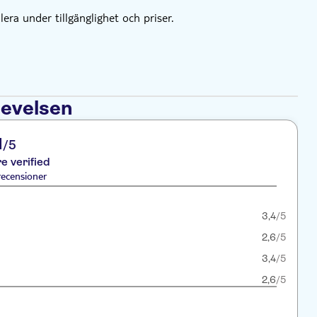
lera under tillgänglighet och priser.
levelsen
1
/5
re verified
recensioner
3,4
/5
2,6
/5
3,4
/5
2,6
/5