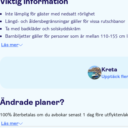
Viktig information
Inte lämplig för gäster med nedsatt rörlighet
Längd- och åldersbegränsningar gäller för vissa rutschbanor
Ta med badkläder och solskyddskräm
Barnbiljetter gäller för personer som är mellan 110-155 cm 
Vuxenpriser gäller för personer över 155 cm, oavsett ålder
Läs mer
Kreta
Upptäck fler
Ändrade planer?
100% återbetalas om du avbokar senast 1 dag före utflykten/akt
Läs mer