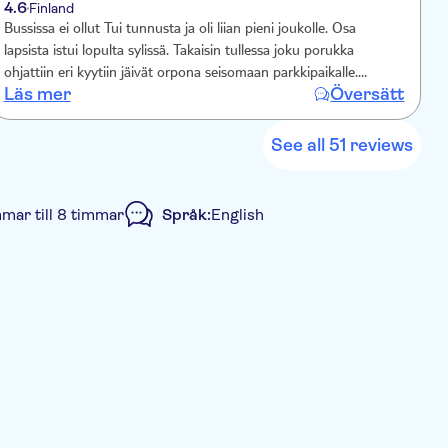
4.6
Finland
Bussissa ei ollut Tui tunnusta ja oli liian pieni joukolle. Osa
lapsista istui lopulta sylissä. Takaisin tullessa joku porukka
ohjattiin eri kyytiin jäivät orpona seisomaan parkkipaikalle.
Läs mer
Översätt
Tavarasäilytysrannekkeen kanssa seilattiin edes taas. Jos maksat
käteisellä niin jonon ohi jos kortilla jonon perälle eikä sitä myyty
heti sisään tullessa. olisi muuten hyvä jos isompien liukumäkien
See all 51 reviews
alueella olisi säilytyspiste myös. Päivä oli myös aika pitkä mutta
eihän se lapsia haitannut. Kivaa reissu oli.
mmar till 8 timmar
Språk:
English
onisk biljett
Transport från hotellet