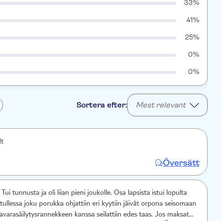
33%
41%
25%
0%
0%
Sortera efter:
Mest relevant
dt
Översätt
 Tui tunnusta ja oli liian pieni joukolle. Osa lapsista istui lopulta
n tullessa joku porukka ohjattiin eri kyytiin jäivät orpona seisomaan
varasäilytysrannekkeen kanssa seilattiin edes taas. Jos maksat