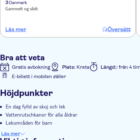
3
Danmark
Gammelt og slidt
Läs mer
Översätt
Bra att veta
Gratis avbokning
Plats:
Kreta
Längd::
från 4 ti
E-biljett i mobilen gäller
Ytterligare information
Höjdpunkter
Entréavgift ingår
Omedelbar bekräftelse
Elektr
En dag fylld av skoj och lek
Vattenrutschkanor för alla åldrar
Lekområden för barn
Läs mer