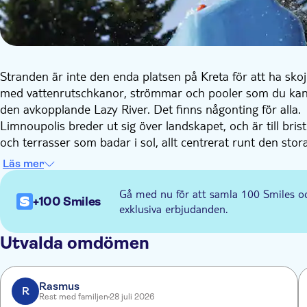
Stranden är inte den enda platsen på Kreta för att ha skoj
med vattenrutschkanor, strömmar och pooler som du kan sp
den avkopplande Lazy River. Det finns någonting för alla.
Limnoupolis breder ut sig över landskapet, och är till bri
och terrasser som badar i sol, allt centrerat runt den sto
fantastiska Giant Slide och det skummande vattnet i Crazy
Läs mer
Det finns också en barnpool, ett Tarzanland, mini-motorcykl
kaféer, barer och mycket plats att lapa sol på och du har 
Gå med nu för att samla 100 Smiles o
+100 Smiles
dig på morgonen och tar dig tillbaka till ditt hotell under
exklusiva erbjudanden.
Utvalda omdömen
Rasmus
R
Rest med familjen
28 juli 2026