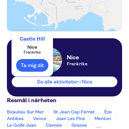
Castle Hill
Nice
Frankrike
Nice
Frankrike
Ta mig dit
Se alla aktiviteter i Nice
Resmål i närheten
Beaulieu Sur Mer
St Jean Cap Ferrat
Èze
Antibes
Vence
Juan Les Pins
Menton
Le Golfe Juan
Cannes
Grasse