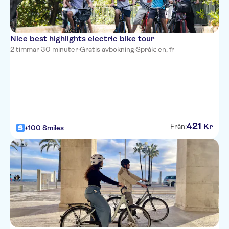
Nice best highlights electric bike tour
2 timmar 30 minuter
·
Gratis avbokning
·
Språk: en, fr
421
Kr
Från:
+100 Smiles