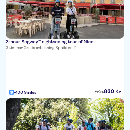
3-hour Segway™ sightseeing tour of Nice
3 timmar
·
Gratis avbokning
·
Språk: en, fr
830
Kr
Från:
+100 Smiles