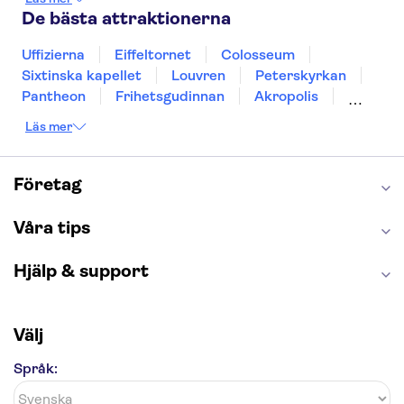
Gdansk
Oslo
Helsingfors
Uppsala
De bästa attraktionerna
Helsingborg
Uffizierna
Eiffeltornet
Colosseum
Sixtinska kapellet
Louvren
Peterskyrkan
Pantheon
Frihetsgudinnan
Akropolis
Empire State Building
Moulin Rouge
Läs mer
Burj Khalifa
Keukenhof
Alcatraz
Saltgruvan i Wieliczka
Alhambra
Caminito del Rey
Madame Tussauds London
Företag
London Dungeon
Tivoli
Våra tips
Hjälp & support
Välj
Språk: