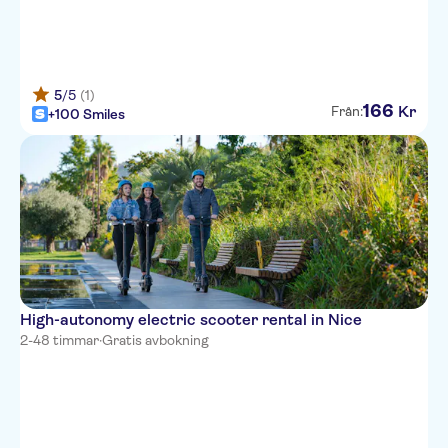
5
/5
(1)
166
Kr
Från:
+100 Smiles
High-autonomy electric scooter rental in Nice
2-48 timmar
·
Gratis avbokning