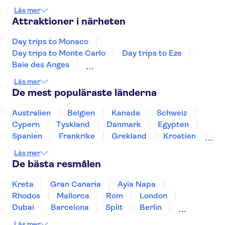
Mandelieu La Napoule
Ste Maxime
Läs mer
Draguignan
St. Tropez
Attraktioner i närheten
Day trips to Monaco
Day trips to Monte Carlo
Day trips to Eze
Baie des Anges
Day trips to Saint Paul de Vence
Läs mer
Fondation Maeght
Eiffeltornet
De mest populäraste länderna
Slottet i Versailles
Floden Seine
Louvren
Resor från Paris
Disneyland® Paris
Australien
Belgien
Kanada
Schweiz
Notre Dame-katedralen
Cypern
Tyskland
Danmark
Egypten
Loiredalen och slotten
Spanien
Frankrike
Grekland
Kroatien
Sainte-Chapelle och Conciergeriet
Irland
Island
Italien
Norge
Polen
Läs mer
Sverige
Thailand
Turkiet
De bästa resmålen
Kreta
Gran Canaria
Ayia Napa
Rhodos
Mallorca
Rom
London
Dubai
Barcelona
Split
Berlin
New York
Prag
bangkok
Stockholm
Läs mer