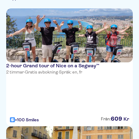
Stadsrundturer
Monument
Officiell återförsäljare
Kultur & historia
cykelturer
elsparkcykel
Folkliga
Toppattraktioner
traditioner
2-hour Grand tour of Nice on a Segway™
2 timmar
·
Gratis avbokning
·
Språk: en, fr
609
Kr
Från:
+100 Smiles