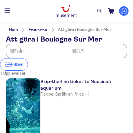
Filters
Pris (vuxen)
Upphämtning på hotell
Alternativ
Hem
Frankrike
Att göra i Boulogne Sur Mer
Entréavgift ingår
Kategorier
Min
kr
Max
kr
Att göra i Boulogne Sur Mer
Elektronisk biljett
Utflykter & dagsturer
NO-PICKUP
Språk på utflykten
Omedelbar bekräftelse
German
Kultur & historia
Från:
Biljetter och evenemang
Till:
Officiell återförsäljare
English
Toppattraktioner
Skippa kön
Djurparker & akvarier
French
Filter
Dutch
1 Upplevelser
Skip-the-line ticket to Nausicaá
aquarium
Flexibel
·
Språk: en, fr, de +1