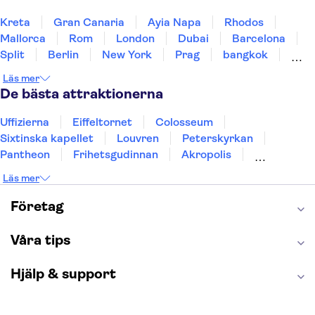
Kreta
Gran Canaria
Ayia Napa
Rhodos
Mallorca
Rom
London
Dubai
Barcelona
Split
Berlin
New York
Prag
bangkok
Stockholm
Gdansk
Oslo
Helsingfors
Läs mer
Uppsala
Helsingborg
De bästa attraktionerna
Uffizierna
Eiffeltornet
Colosseum
Sixtinska kapellet
Louvren
Peterskyrkan
Pantheon
Frihetsgudinnan
Akropolis
Empire State Building
Moulin Rouge
Läs mer
Burj Khalifa
Keukenhof
Alcatraz
Saltgruvan i Wieliczka
Alhambra
Företag
Caminito del Rey
Madame Tussauds London
London Dungeon
Tivoli
Våra tips
Hjälp & support