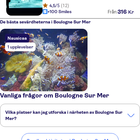
4,5
/5
(12)
316
+100 Smiles
Kr
Från:
De bästa sevärdheterna i Boulogne Sur Mer
Nausicaa
1 upplevelser
Vanliga frågor om Boulogne Sur Mer
Vilka platser kan jag utforska i närheten av Boulogne Sur
Mer?
Här är några av våra favoritplatser att besöka i närheten av
Boulogne Sur Mer: