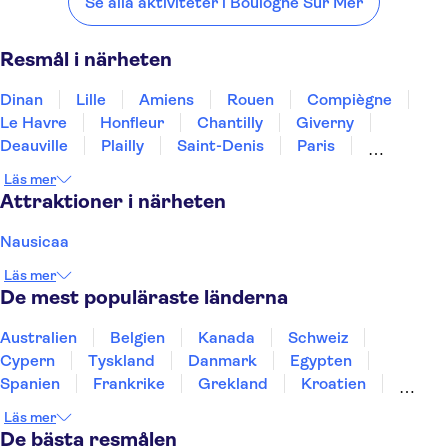
Se alla aktiviteter i Boulogne Sur Mer
Dinan
Lille
Amiens
Rouen
Compiègne
Resmål i närheten
Dinan
Lille
Amiens
Rouen
Compiègne
Le Havre
Honfleur
Chantilly
Giverny
Deauville
Plailly
Saint-Denis
Paris
Boulogne Billancourt
Sceaux
Läs mer
Attraktioner i närheten
Nausicaa
Läs mer
De mest populäraste länderna
Australien
Belgien
Kanada
Schweiz
Cypern
Tyskland
Danmark
Egypten
Spanien
Frankrike
Grekland
Kroatien
Irland
Island
Italien
Norge
Polen
Läs mer
Sverige
Thailand
Turkiet
De bästa resmålen