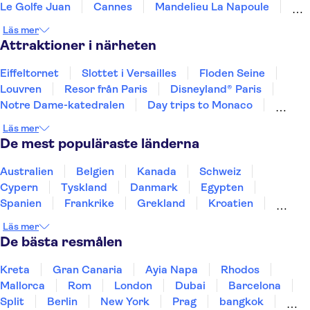
Le Golfe Juan
Cannes
Mandelieu La Napoule
Vence
Grasse
Ramatuelle
Ste Maxime
Läs mer
St. Tropez
Attraktioner i närheten
Eiffeltornet
Slottet i Versailles
Floden Seine
Louvren
Resor från Paris
Disneyland® Paris
Notre Dame-katedralen
Day trips to Monaco
Day trips to Monte Carlo
Day trips to Eze
Läs mer
Loiredalen och slotten
De mest populäraste länderna
Sainte-Chapelle och Conciergeriet
Giverny
Musée d'Orsay
Place du Trocadéro
Australien
Belgien
Kanada
Schweiz
Cypern
Tyskland
Danmark
Egypten
Spanien
Frankrike
Grekland
Kroatien
Irland
Island
Italien
Norge
Polen
Läs mer
Sverige
Thailand
Turkiet
De bästa resmålen
Kreta
Gran Canaria
Ayia Napa
Rhodos
Mallorca
Rom
London
Dubai
Barcelona
Split
Berlin
New York
Prag
bangkok