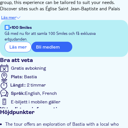
group, this experience can be tailored to suit your needs.
Discover sites such as Église Saint Jean-Baptiste and Palais
des Gouverneurs, along with some lesser-known gems. Along
Läs mer
the way, the local will enrich your understanding of the city
through stories and context. Your local will also provide insider
+100 Smiles
advice on places to eat, drink, and travel around the city.
Gå med nu för att samla 100 Smiles och få exklusiva
erbjudanden.
By the end of this tour, you'll have gained an introduction to
Bastia, viewed through a local lens, and recommendations to
Bli medlem
Läs mer
help you navigate the city.
Bra att veta
Gratis avbokning
Plats:
Bastia
Längd::
2 timmar
Språk:
English, French
E-biljett i mobilen gäller
Ytterligare information
Höjdpunkter
Omedelbar bekräftelse
The tour offers an exploration of Bastia with a local who
Guidad rundtur