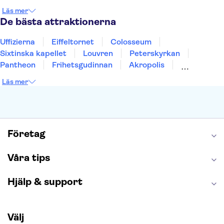
Stockholm
Gdansk
Oslo
Helsingfors
Läs mer
Uppsala
Helsingborg
De bästa attraktionerna
Uffizierna
Eiffeltornet
Colosseum
Sixtinska kapellet
Louvren
Peterskyrkan
Pantheon
Frihetsgudinnan
Akropolis
Empire State Building
Moulin Rouge
Läs mer
Burj Khalifa
Keukenhof
Alcatraz
Saltgruvan i Wieliczka
Alhambra
Caminito del Rey
Madame Tussauds London
London Dungeon
Tivoli
Företag
Våra tips
Hjälp & support
Välj