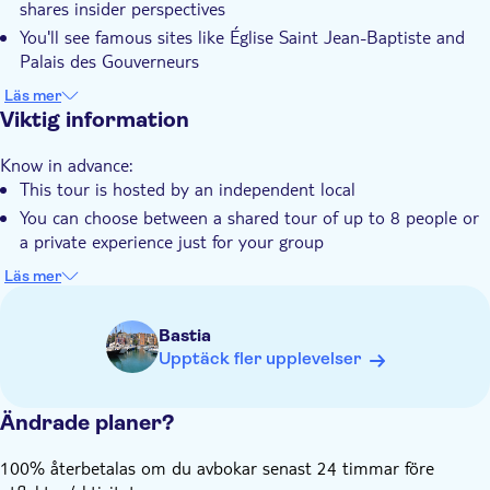
shares insider perspectives
Lokal prägel
You'll see famous sites like Église Saint Jean-Baptiste and
Elektronisk biljett
Palais des Gouverneurs
You can choose between a shared tour or a private
Small group
Läs mer
experience tailored to your group
Viktig information
Djurvänlig
Know in advance:
This tour is hosted by an independent local
You can choose between a shared tour of up to 8 people or
a private experience just for your group
The experience begins on time and, for organisational
Läs mer
reasons, cannot be delayed
The itinerary adapts to guests' interests and walking pace
Bastia
Stops may vary depending on weather conditions
Upptäck fler upplevelser
This is a walking tour of city highlights and does not include
entry tickets for public transport, monuments, or attractions
Ändrade planer?
100% återbetalas om du avbokar senast 24 timmar före