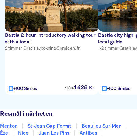
Bastia 2-hour introductory walking tour
Bastia city highl
with a local
local guide
2 timmar
·
Gratis avbokning
·
Språk: en, fr
1-2 timmar
·
Gratis a
1
428
Kr
Från:
+100 Smiles
+100 Smiles
Resmål i närheten
Menton
St Jean Cap Ferrat
Beaulieu Sur Mer
Èze
Nice
Juan Les Pins
Antibes