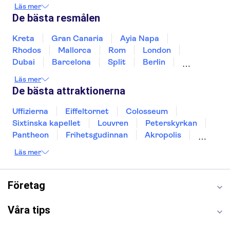
Irland
Island
Italien
Norge
Polen
Läs mer
Sverige
Thailand
Turkiet
De bästa resmålen
Kreta
Gran Canaria
Ayia Napa
Rhodos
Mallorca
Rom
London
Dubai
Barcelona
Split
Berlin
New York
Prag
bangkok
Stockholm
Läs mer
Gdansk
Oslo
Helsingfors
Uppsala
De bästa attraktionerna
Helsingborg
Uffizierna
Eiffeltornet
Colosseum
Sixtinska kapellet
Louvren
Peterskyrkan
Pantheon
Frihetsgudinnan
Akropolis
Empire State Building
Moulin Rouge
Läs mer
Burj Khalifa
Keukenhof
Alcatraz
Saltgruvan i Wieliczka
Alhambra
Caminito del Rey
Madame Tussauds London
Företag
London Dungeon
Tivoli
Våra tips