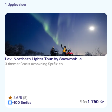
1585, 99130 Kittilä, Finland
1 Upplevelser
Reindeer Manor
Olo Resort
Hotel Levi Panorama
Levi Northern Lights Tour by Snowmobile
3 timmar
·
Gratis avbokning
·
Språk: en
4,6
/5
(8)
1
760
Kr
Från:
+100 Smiles