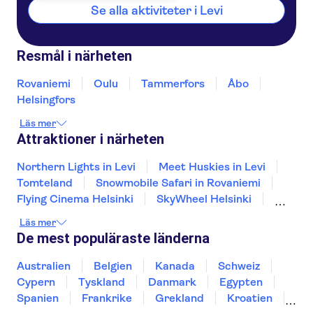
Se alla aktiviteter i Levi
Resmål i närheten
Rovaniemi
Oulu
Tammerfors
Åbo
Helsingfors
Läs mer
Attraktioner i närheten
Northern Lights in Levi
Meet Huskies in Levi
Tomteland
Snowmobile Safari in Rovaniemi
Flying Cinema Helsinki
SkyWheel Helsinki
Meet Huskies in Rovaniemi
Läs mer
Meet Reindeers in Rovaniemi
De mest populäraste länderna
Northern Lights in Rovaniemi
Helsingfors domkyrka
Australien
Belgien
Kanada
Schweiz
Cypern
Tyskland
Danmark
Egypten
Spanien
Frankrike
Grekland
Kroatien