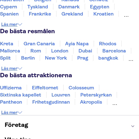
Cypern
Tyskland
Danmark
Egypten
Spanien
Frankrike
Grekland
Kroatien
Irland
Island
Italien
Norge
Polen
Läs mer
Sverige
Thailand
Turkiet
De bästa resmålen
Kreta
Gran Canaria
Ayia Napa
Rhodos
Mallorca
Rom
London
Dubai
Barcelona
Split
Berlin
New York
Prag
bangkok
Stockholm
Gdansk
Oslo
Helsingfors
Läs mer
Uppsala
Helsingborg
De bästa attraktionerna
Uffizierna
Eiffeltornet
Colosseum
Sixtinska kapellet
Louvren
Peterskyrkan
Pantheon
Frihetsgudinnan
Akropolis
Empire State Building
Moulin Rouge
Läs mer
Burj Khalifa
Keukenhof
Alcatraz
Saltgruvan i Wieliczka
Alhambra
Företag
Caminito del Rey
Madame Tussauds London
London Dungeon
Tivoli