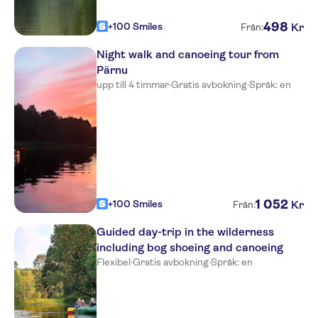
498
+100 Smiles
Kr
Från:
Night walk and canoeing tour from
Pärnu
upp till 4 timmar
·
Gratis avbokning
·
Språk: en
1
052
+100 Smiles
Kr
Från:
Guided day-trip in the wilderness
including bog shoeing and canoeing
Flexibel
·
Gratis avbokning
·
Språk: en