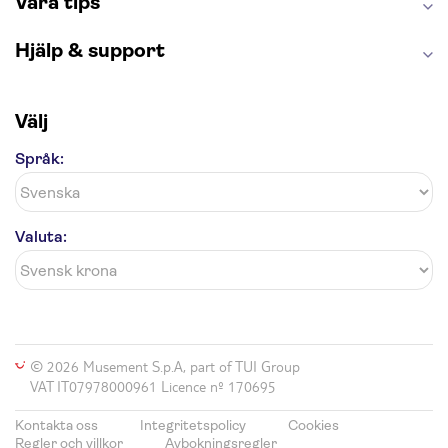
Våra tips
Hjälp & support
Välj
Språk:
Valuta:
© 2026 Musement S.p.A, part of TUI Group
VAT IT07978000961 Licence nº 170695
Kontakta oss
Integritetspolicy
Cookies
Regler och villkor
Avbokningsregler