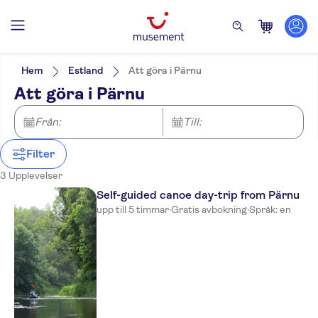
Filters
Pris (vuxen)
Upphämtning på hotell
Alternativ
Hem
Estland
Att göra i Pärnu
Gratis avbokning
Kategorier
Min
kr
Max
kr
Att göra i Pärnu
Omedelbar bekräftelse
Aktiviteter
NO-PICKUP
Språk på utflykten
Entréavgift ingår
English
Utomhusaktiviteter
Från:
Till:
Guidad rundtur
Natur
Måltid ingår
Liten grupp
Filter
3 Upplevelser
Self-guided canoe day-trip from Pärnu
upp till 5 timmar
·
Gratis avbokning
·
Språk: en