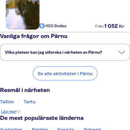
1
052
+100 Smiles
Kr
Från:
Vanliga frågor om Pärnu
Vilka platser kan jag utforska i närheten av Pärnu?
Här är några av våra favoritplatser att besöka i närheten av Pärnu:
Tallinn
Tartu
Riga
Helsingfors
Åbo
Se alla aktiviteter i Pärnu
Resmål i närheten
Tallinn
Tartu
Läs mer
De mest populäraste länderna
Australien
Belgien
Kanada
Schweiz