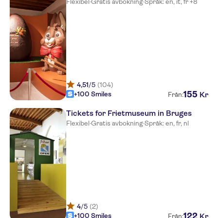
Flexibel
·
Gratis avbokning
·
Språk: en, it, fr +8
4,51
/5
(104)
155
+100 Smiles
Kr
Från:
Tickets for Frietmuseum in Bruges
Flexibel
·
Gratis avbokning
·
Språk: en, fr, nl
4
/5
(2)
122
+100 Smiles
Kr
Från: