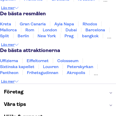
Irland
Island
Italien
Norge
Polen
Läs mer
Sverige
Thailand
Turkiet
De bästa resmålen
Kreta
Gran Canaria
Ayia Napa
Rhodos
Mallorca
Rom
London
Dubai
Barcelona
Split
Berlin
New York
Prag
bangkok
Stockholm
Gdansk
Oslo
Helsingfors
Läs mer
Uppsala
Helsingborg
De bästa attraktionerna
Uffizierna
Eiffeltornet
Colosseum
Sixtinska kapellet
Louvren
Peterskyrkan
Pantheon
Frihetsgudinnan
Akropolis
Empire State Building
Moulin Rouge
Läs mer
Burj Khalifa
Keukenhof
Alcatraz
Saltgruvan i Wieliczka
Alhambra
Företag
Caminito del Rey
Madame Tussauds London
London Dungeon
Tivoli
Våra tips