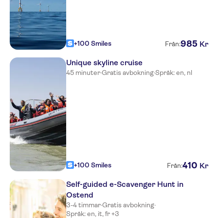
985
+100 Smiles
Kr
Från:
Unique skyline cruise
45 minuter
·
Gratis avbokning
·
Språk: en, nl
410
+100 Smiles
Kr
Från:
Self-guided e-Scavenger Hunt in
Ostend
3-4 timmar
·
Gratis avbokning
·
Språk: en, it, fr +3