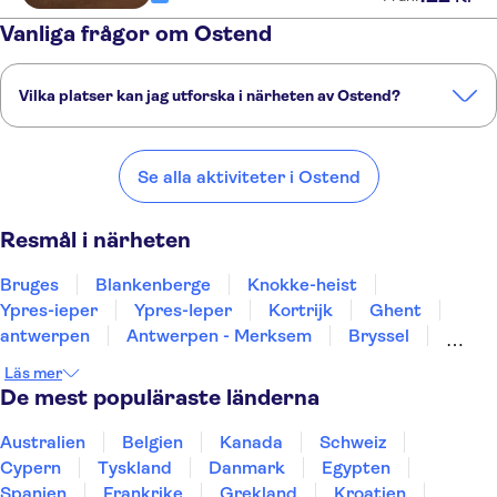
Vanliga frågor om Ostend
Vilka platser kan jag utforska i närheten av Ostend?
Här är några av våra favoritplatser att besöka i närheten av Ostend:
Bruges
Blankenberge
Knokke-heist
Ypres-ieper
Ypres-Ieper
Se alla aktiviteter i Ostend
Resmål i närheten
Bruges
Blankenberge
Knokke-heist
Ypres-ieper
Ypres-Ieper
Kortrijk
Ghent
antwerpen
Antwerpen - Merksem
Bryssel
Mons
Leuven
Turnhout
Namur
Dinant
Läs mer
De mest populäraste länderna
Australien
Belgien
Kanada
Schweiz
Cypern
Tyskland
Danmark
Egypten
Spanien
Frankrike
Grekland
Kroatien