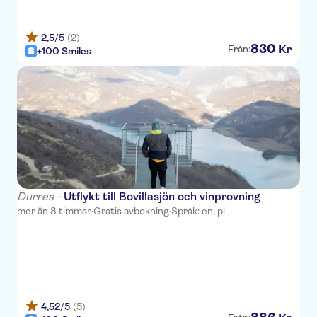
Vivas Hotel
Hotel Edart
2,5
/5
(2)
830
Kr
Från:
+100 Smiles
Villa Balani
Empire Hotel
Lubjana
Marbella Beach
Epidamn White Sensation
New Akileda
Durres -
Utflykt till Bovillasjön och vinprovning
mer än 8 timmar
·
Gratis avbokning
·
Språk: en, pl
Brilliant Hotel
Tropikal Resort
Eter Hotel
Klajdi Resort
4,52
/5
(5)