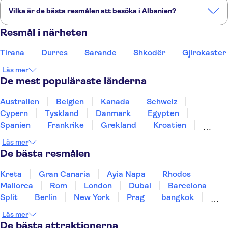
Vilka är de bästa resmålen att besöka i Albanien?
Hotel Millennium
Detta är några av de mest populära resmålen i Albanien:
Resmål i närheten
Hotel Green
Tirana
Durres
Sarande
Shkodër
Gjirokaster
Tirana
Durres
Sarande
Shkodër
Gjirokaster
Hotel Boutique Kotoni
Läs mer
Vila Alba
De mest populäraste länderna
Hotel Victoria Tirana
Australien
Belgien
Kanada
Schweiz
Cypern
Tyskland
Danmark
Egypten
Arte Boutique Hotel
Spanien
Frankrike
Grekland
Kroatien
Piazza, Tirana
Irland
Island
Italien
Norge
Polen
Läs mer
Sverige
Thailand
Turkiet
De bästa resmålen
Orange Villa Hotel
Kreta
Gran Canaria
Villa Tafaj
Ayia Napa
Rhodos
Mallorca
Rom
London
Dubai
Barcelona
City Hotel Tirana
Split
Berlin
New York
Prag
bangkok
Stockholm
Gdansk
Oslo
Helsingfors
Castle Konti Hotel
Läs mer
Uppsala
Helsingborg
De bästa attraktionerna