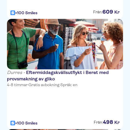
Elysee
609
Kr
Från:
+100 Smiles
Theranda Hotel
Living Boutique Hotel
D.O.R.A. Residence
Pandora Residence
Unik Hotel
Elite Palace
Durres -
Eftermiddagskvällsutflykt i Berat med
provsmakning av gliko
Clock Tower
4-8 timmar
·
Gratis avbokning
·
Språk: en
Ferrari Hotel
Hotel Continental
Hotel Comfort II
498
Kr
Från:
+100 Smiles
Hotel Brilant Antik