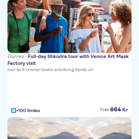
The Plaza Tirana
Ambasador Hotel
Dajti Park Hotel
Continental Vora
Hotel Opera
Durres -
Full-day Shkodra tour with Venice Art Mask
Factory visit
Hotel Eder
mer än 8 timmar
·
Gratis avbokning
·
Språk: en
Hilton Garden Inn Tirana
Hotel
The Rooms Hotel & Residence
664
Kr
Från:
+100 Smiles
Hotel Viktoria Tirana
Marion Hotel
Eler Hotel