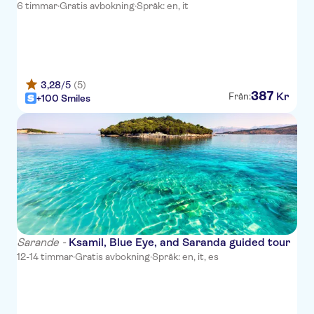
Bonita Luxury
6 timmar
·
Gratis avbokning
·
Språk: en, it
Diamma Resort and Spa
Royal G Deluxe Hotel & Spa
Martiness
3,28
/5
(5)
387
Kr
Från:
+100 Smiles
Elesio Hotel
Royal G Hotel and Spa
Henry Resort & Spa
Merar
Bonita
Vila Mare
Sarande -
Ksamil, Blue Eye, and Saranda guided tour
12-14 timmar
·
Gratis avbokning
·
Språk: en, it, es
Dyrrah
Sandy Beach Resort Golem