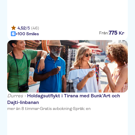
Mak Albania Hotel
Hotel Boka
La Boheme Hotel
4,52
/5
(46)
775
Kr
Från:
+100 Smiles
Home Hotel
Hotel Elior
Park Hotel
Nirvana Hotel
Blloku Hotel Tirana
Hotel California
Durres -
Holdagsutflykt i Tirana med Bunk’Art och
Dajti-linbanan
Vila Park Hotel
mer än 8 timmar
·
Gratis avbokning
·
Språk: en
Vila Ada Hotel
Hotel Vila 3