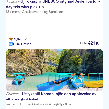
Tirana -
Gjirokastra UNESCO city and Ardenica full-
day trip with pick-up
Metamorfoza
13 timmar
·
Gratis avbokning
·
Språk: en
Best Western Nov Hotel
Hotel Veliera
Diplomat Hotel & Spa
2,8
/5
(2)
421
Kr
Från:
+100 Smiles
Fjoard Hotel
F&M Hotel
Haxhiu Hotel
Hotel Boutique Villa Fernando
GKAM hotel
Areela Boutique Hotel
Durres -
Utflykt till Komani-sjön och upplevelse av
albansk gästfrihet
Hotel Mondial
mer än 8 timmar
·
Gratis avbokning
·
Språk: en