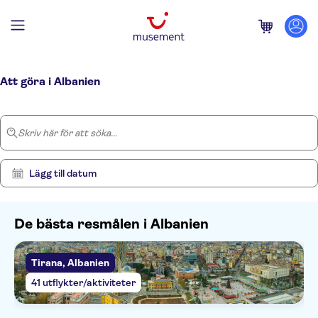
Hem
/
Albanien
Att göra i Albanien
Skriv här för att söka...
Lägg till datum
De bästa resmålen i Albanien
Tirana, Albanien
Visa
Rensa
78
filter
41 utflykter/aktiviteter
resultat