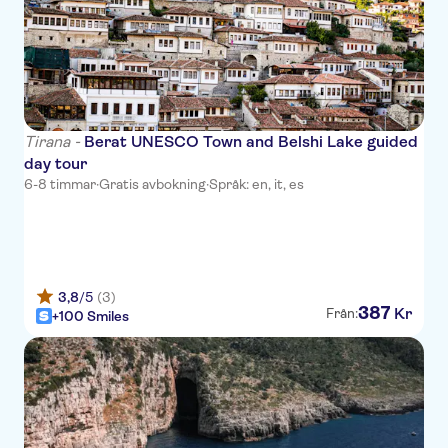
City Center Hotel
Queen Hotel
Hotel Class
Hotel Crystal
Tirana -
Berat UNESCO Town and Belshi Lake guided
Hermes Tirana Hotel
day tour
6-8 timmar
·
Gratis avbokning
·
Språk: en, it, es
Kastrati Hotel & Tower
Hotel Rosa Blu
Star Hotel
3,8
/5
(3)
Best Western Premier Ark
387
Kr
Från:
+100 Smiles
Hotel
La Suite Boutique Hotel
New W Hotel
Grand Hotel & Spa Tirana