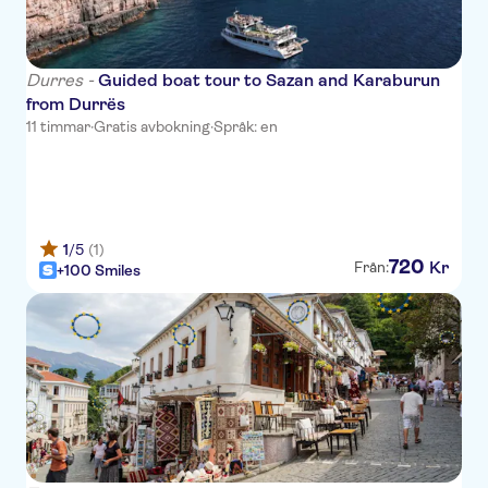
Broadway Hotel
Luxury Apartment
Durres -
Guided boat tour to Sazan and Karaburun
from Durrës
Vivi La Vita Hotel & Restaurant
11 timmar
·
Gratis avbokning
·
Språk: en
Hotel Doro City
Midtown Hotel - Tirana
Xheko Imperial Hotel
1
/5
(1)
720
Kr
Från:
+100 Smiles
Hotel Vila e Arte
Hotel Colosseo Tirana
Hotel Arber
Hotel Baron
Hotel Niku
3A Hotel