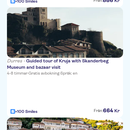
886
Kr
Från:
+100 Smiles
Gloria Palace & Spa
Grint Hotel
Mel Holiday
FAFA Beach
Rean
Monaco Garden
Durres -
Guided tour of Kruja with Skanderbeg
Museum and bazaar visit
Delight
4-8 timmar
·
Gratis avbokning
·
Språk: en
MOVENPICK HOTEL LALEZ
DURRES
Melia Durres Albania
Vila Leonard
664
Kr
Från:
+100 Smiles
Sky 2 Hotel