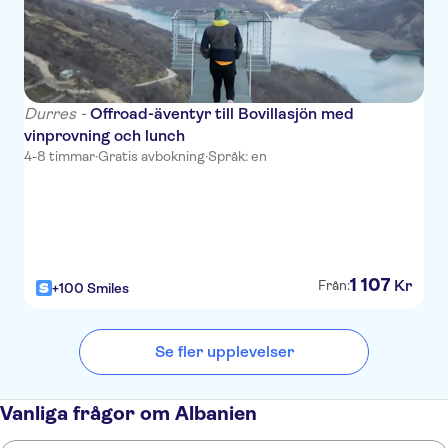
Hotel Aurelis
Moulin Bleu Tirana
Rinas Airport
Durres -
Offroad-äventyr till Bovillasjön med
vinprovning och lunch
Jolly Hotel
4-8 timmar
·
Gratis avbokning
·
Språk: en
Boutique Hotel Whisky
Rogner Hotel Tirana
Dajti Tower Belvedere Hotel
1
107
Kr
Från:
+100 Smiles
Ramel Hotel
Dinasty Hotel
Se fler upplevelser
Hotel Stela Center
Prestige Hotel
Vanliga frågor om Albanien
Nord Park Resort