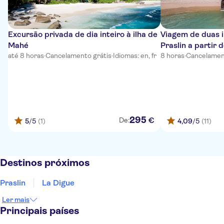
Excursão privada de dia inteiro à ilha de
Viagem de duas i
Mahé
Praslin a partir
até 8 horas
·
Cancelamento grátis
·
Idiomas: en, fr
8 horas
·
Cancelamen
295
€
De:
5
/5
(1)
4,09
/5
(11)
Destinos próximos
Praslin
La Digue
Ler mais
Principais países