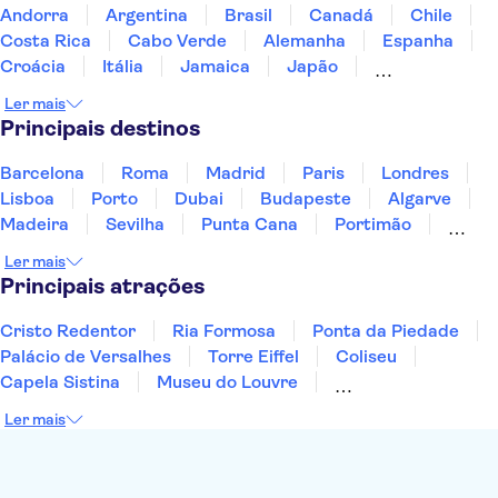
Andorra
Argentina
Brasil
Canadá
Chile
Costa Rica
Cabo Verde
Alemanha
Espanha
Croácia
Itália
Jamaica
Japão
Luxemburgo
Marrocos
Maldivas
México
Ler mais
Portugal
Singapura
Turquia
Principais destinos
Barcelona
Roma
Madrid
Paris
Londres
Lisboa
Porto
Dubai
Budapeste
Algarve
Madeira
Sevilha
Punta Cana
Portimão
Albufeira
Sintra
Lagos
Vigo
Cascais
Ler mais
Sesimbra
Principais atrações
Cristo Redentor
Ria Formosa
Ponta da Piedade
Palácio de Versalhes
Torre Eiffel
Coliseu
Capela Sistina
Museu do Louvre
Sagrada Família
Parque Güell
Alhambra
Ler mais
Torre de Belém
Caminito del Rey
Castelo de São Jorge
Quinta da Regaleira
Palácio da Pena
Parque Warner
Rio Douro