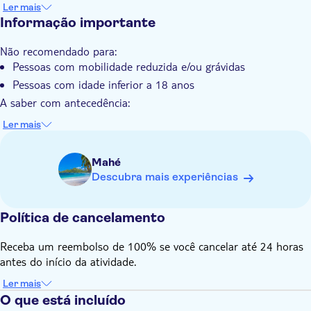
Ler mais
transporte gratuito ou prolongar as festividades no resort.
Informação importante
Desconto especial: Quem optar por ficar no L'Escale Resort
pode desfrutar de um desconto na conta final, acompanhado
Não recomendado para:
de entretenimento ao vivo para complementar o ambiente
Pessoas com mobilidade reduzida e/ou grávidas
encantador.
Pessoas com idade inferior a 18 anos
A saber com antecedência:
Terá de contactar o prestador de serviços local para
Ler mais
confirmar a hora exata de recolha 48 horas antes da
excursão. Os dados de contacto serão fornecidos no voucher
Mahé
após a reserva
Descubra mais experiências
Lembre-se de trazer:
Roupa leve e confortável, um chapéu, protetor solar, óculos
de sol, máquina fotográfica e dinheiro para despesas
Política de cancelamento
pessoais
Receba um reembolso de 100% se você cancelar até 24 horas
antes do início da atividade.
Ler mais
O que está incluído