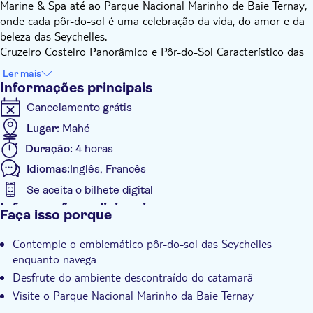
Marine & Spa até ao Parque Nacional Marinho de Baie Ternay,
onde cada pôr-do-sol é uma celebração da vida, do amor e da
beleza das Seychelles.
Cruzeiro Costeiro Panorâmico e Pôr-do-Sol Característico das
Seychelles: Este evento quinzenal promete uma noite
Ler mais
inesquecível de luxo e encanto. Suba a bordo do nosso
Informações principais
elegante catamarã e deixe-se hipnotizar pela transição
Cancelamento grátis
deslumbrante do dia para a noite, à medida que as cores
tropicais vibrantes se fundem perfeitamente com o crepúsculo.
Lugar:
Mahé
Prazer em cada momento: Com uma duração de apenas
Duração:
4 horas
quatro horas, terá tempo de sobra para mergulhar na
Idiomas:
Inglês, Francês
experiência, deliciando-se com cocktails preparados na hora no
bar a bordo enquanto dança ao som das batidas relaxantes da
Se aceita o bilhete digital
ilha tocadas pelo nosso DJ ao vivo. Petiscos de cortesia e um
Informações adicionais
Faça isso porque
copo de espumante enriquecem ainda mais a viagem,
Confirmação instantânea
garantindo que cada momento seja saboreado ao máximo.
Contemple o emblemático pôr-do-sol das Seychelles
Taxas de entrada incluídas
Transições harmoniosas no L'Escale Resort Marina & Spa: Com
enquanto navega
a sua localização central e conveniente nos arredores de
Voucher eletrônico
Desfrute do ambiente descontraído do catamarã
Victoria, o L'Escale Resort é simultaneamente o ponto de
Pick up no hotel
Visite o Parque Nacional Marinho da Baie Ternay
embarque e desembarque. Os hóspedes têm a oportunidade
Transporte incluído
de regressar aos seus hotéis através de um serviço de