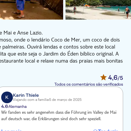
e Mai e Anse Lazio.
famoso, onde o lendário Coco de Mer, um coco de dois
palmeiras. Ouvirá lendas e contos sobre este local
ta que este seja o Jardim do Éden bíblico original. A
estaurante local e relaxe numa das praias mais bonitas
inas.
4,6
/5
Todos os comentários são verificados
Karin Thiele
K
Viajando com a família
5 de março de 2025
4.6
4
Alemanha
Wir fanden es sehr angenehm dass die Führung im Valley de Mai
Es
auf deutsch war, die Erklärungen sind doch sehr speziell.
d
ein