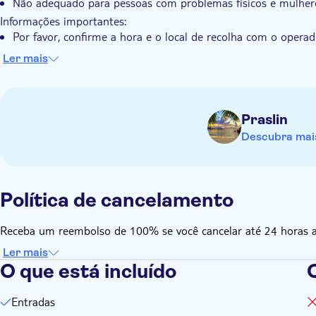
Não adequado para pessoas com problemas físicos e mulhere
Informações importantes:
Por favor, confirme a hora e o local de recolha com o operad
no voucher após a reserva
Ler mais
Certifique-se de que os nomes indicados na sua reserva co
A idade mínima para participar neste passeio é de 2 anos
Lembre-se de trazer:
Praslin
Uma t-shirt, calções e sapatos confortáveis para caminhar
Descubra mais
Um chapéu, uma câmara fotográfica, repelente de mosquitos, 
sol e equipamento de mergulho
Uma garrafa de água e um cartão de crédito para as suas de
Política de cancelamento
Receba um reembolso de 100% se você cancelar até 24 horas ant
Ler mais
O que está incluído
O
Entradas