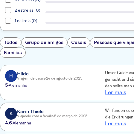
2 estrelas (0)
1 estrela (0)
Todos
Grupo de amigos
Casais
Pessoas que viaja
Famílias
Hilde
Unser Guide war
H
Viagem de casais
24 de agosto de 2025
gemacht und sie
5
Alemanha
den sollte man 
Ler mais
schwimmen.
Karin Thiele
Wir fanden es s
K
Viajando com a família
5 de março de 2025
die Erklärungen 
4.6
Alemanha
Ler mais