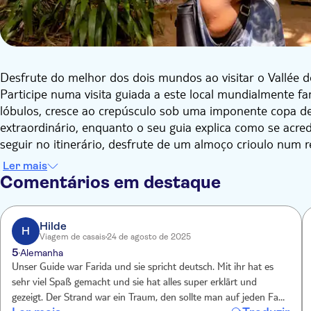
Desfrute do melhor dos dois mundos ao visitar o Vallée d
Participe numa visita guiada a este local mundialmente 
lóbulos, cresce ao crepúsculo sob uma imponente copa de 
extraordinário, enquanto o seu guia explica como se acredi
seguir no itinerário, desfrute de um almoço crioulo num r
do mundo para nadar e fazer snorkeling nas águas cristal
Ler mais
Comentários em destaque
Hilde
H
Viagem de casais
24 de agosto de 2025
5
Alemanha
Unser Guide war Farida und sie spricht deutsch. Mit ihr hat es
sehr viel Spaß gemacht und sie hat alles super erklärt und
gezeigt. Der Strand war ein Traum, den sollte man auf jeden Fall