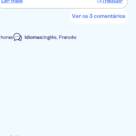
Ler mais
Traduzir
L
r
B
v
Ver os 3 comentários
L
 horas
Idiomas:
Inglês, Francês
Tour guiado
Refeição incluída
 incluído