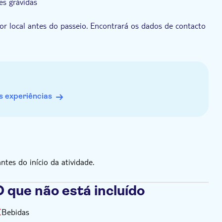
s grávidas
or local antes do passeio. Encontrará os dados de contacto
rrespondem aos dos seus passaportes
 experiências
protetor solar, toalha de praia, fato de banho, óculos de
spesas pessoais
es do início da atividade.
 que não está incluído
Bebidas