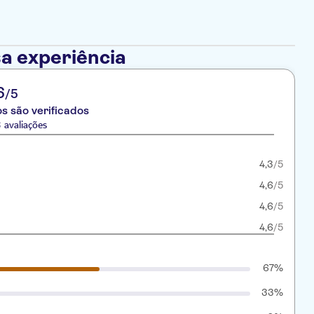
a experiência
6
/5
s são verificados
 avaliações
4,3
/5
4,6
/5
4,6
/5
4,6
/5
67%
33%