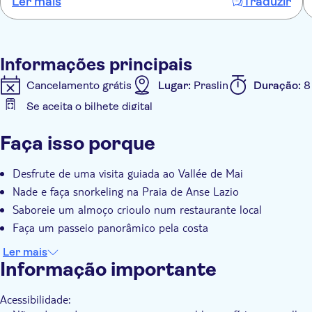
Ler mais
Traduzir
gesehen haben und natürlich auch darin schwimmen.
Informações principais
Cancelamento grátis
Lugar:
Praslin
Duração:
8
Se aceita o bilhete digital
Informações adicionais
Faça isso porque
Confirmação instantânea
Taxas de entrada incluídas
Voucher eletrônico
Pick up no hotel
Transporte
Desfrute de uma visita guiada ao Vallée de Mai
Nade e faça snorkeling na Praia de Anse Lazio
Saboreie um almoço crioulo num restaurante local
Faça um passeio panorâmico pela costa
Ler mais
Informação importante
Acessibilidade: