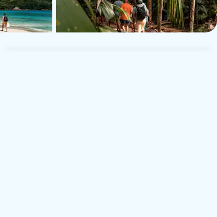
Bodo
B
Viagem de casais
16 de setembro de 2024
.2
Alemanha
 hat uns soweit ganz gut gefallen. Nur auf dem Rückweg von
er Fähre im strömenden Regen war die Organisation zu den
zelnen Bussen sehr schlecht. Wir saßen eigentlich schon im