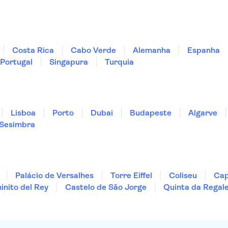
Costa Rica
Cabo Verde
Alemanha
Espanha
Portugal
Singapura
Turquia
Lisboa
Porto
Dubai
Budapeste
Algarve
Sesimbra
Palácio de Versalhes
Torre Eiffel
Coliseu
Cap
nito del Rey
Castelo de São Jorge
Quinta da Regale