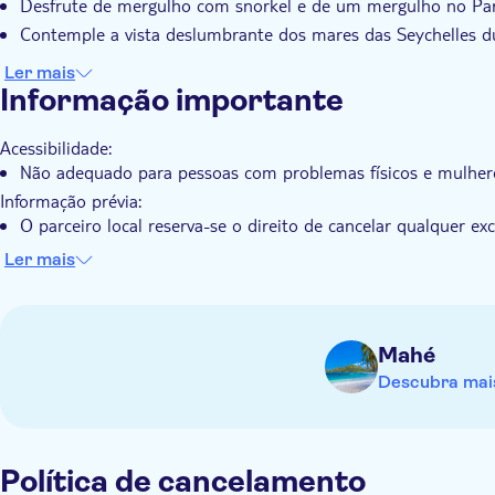
Desfrute de mergulho com snorkel e de um mergulho no Pa
Contemple a vista deslumbrante dos mares das Seychelles du
Ler mais
Informação importante
Acessibilidade:
Não adequado para pessoas com problemas físicos e mulhere
Informação prévia:
O parceiro local reserva-se o direito de cancelar qualquer e
embarcação, da tripulação ou dos hóspedes
Ler mais
Aplicam-se números mínimos. Existe a possibilidade de canc
suficientes para cumprir os requisitos. Caso tal ocorra, ser-
A idade mínima para participar nesta excursão é de 2 anos
Mahé
Lembre-se de trazer:
Descubra mais
Uma t-shirt, calções e sapatos confortáveis para caminhar
Um boné, uma câmara fotográfica, repelente de mosquitos, 
mergulho
Uma garrafa de água e um cartão de crédito para as suas de
Política de cancelamento