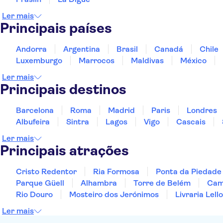
Ler mais
Principais países
Andorra
Argentina
Brasil
Canadá
Chile
Luxemburgo
Marrocos
Maldivas
México
Ler mais
Principais destinos
Barcelona
Roma
Madrid
Paris
Londres
Albufeira
Sintra
Lagos
Vigo
Cascais
Ler mais
Principais atrações
Cristo Redentor
Ria Formosa
Ponta da Piedade
Parque Güell
Alhambra
Torre de Belém
Cami
Rio Douro
Mosteiro dos Jerónimos
Livraria Lello
Ler mais