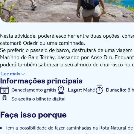
Nesta atividade, poderá escolher entre duas opções, cons
catamarã Odezir ou uma caminhada.
Se preferir o passeio de barco, desfrutará de uma viagem
Marinho de Baie Ternay, passando por Anse Diri. Enquanto s
poderá também saborear o seu almoço de churrasco no ca
prepare-se para um pouco de diversão a nadar e a fazer s
Ler mais
Se preferir fazer caminhadas, poderá desfrutar de uma vis
Informações principais
rochas de granito, copas de árvores densas e areia branc
Cancelamento grátis
Lugar:
Mahé
Duração:
8 
do trilho de caminhada, o seu delicioso almoço de churra
Se aceita o bilhete digital
Assim que embarcar, poderá apreciar a vista enquanto sab
Informações adicionais
Parque Marinho de Baie Ternay, para um pouco de nataç
Faça isso porque
Confirmação instantânea
Taxas de entrada incluídas
Voucher eletrônico
Pick up no hotel
Transporte
Tem a possibilidade de fazer caminhadas na Rota Natural de