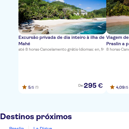
Excursão privada de dia inteiro à ilha de
Viagem de 
Mahé
Praslin a 
até 8 horas
·
Cancelamento grátis
·
Idiomas: en, fr
8 horas
·
Canc
295
€
De:
5
4,09
(1)
/5
/5
Destinos próximos
Praslin
La Digue