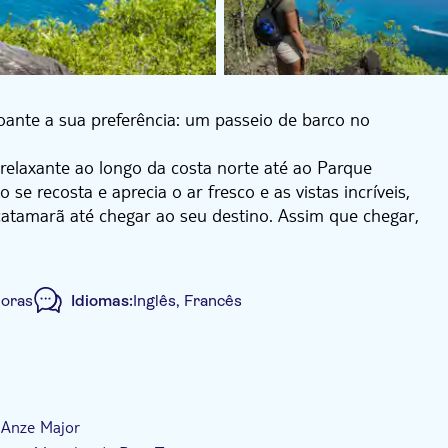
oante a sua preferência: um passeio de barco no
 relaxante ao longo da costa norte até ao Parque
e recosta e aprecia o ar fresco e as vistas incríveis,
tamarã até chegar ao seu destino. Assim que chegar,
norkeling.
ta de 360 graus das Seychelles, incluindo as suas
a refinada, passando por Anse Major. Ao chegar ao fim
horas
Idiomas:
Inglês, Francês
sco espera por si ao embarcar no catamarã Odezir.
oreia o seu almoço até chegar à sua paragem final, o
ão e mergulho com snorkel.
Tour guiado
Refeição incluída
 incluído
 Anze Major