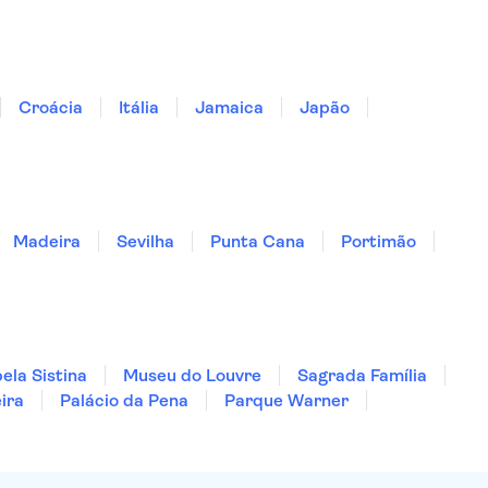
Croácia
Itália
Jamaica
Japão
Madeira
Sevilha
Punta Cana
Portimão
ela Sistina
Museu do Louvre
Sagrada Família
ira
Palácio da Pena
Parque Warner