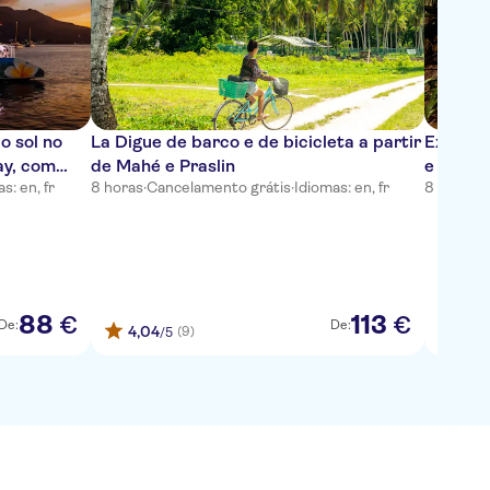
o sol no
La Digue de barco e de bicicleta a partir
Excursã
ay, com
de Mahé e Praslin
e à Anse
s: en, fr
8 horas
·
Cancelamento grátis
·
Idiomas: en, fr
8 horas
·
C
88
113
€
€
De:
De:
4,04
4,6
(9)
/5
/