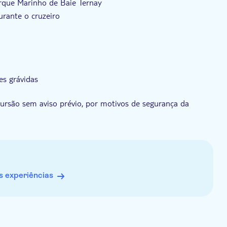
rque Marinho de Baie Ternay
rante o cruzeiro
s grávidas
xcursão sem aviso prévio, por motivos de segurança da
elamento após a confirmação, caso não haja passageiros
lhe-á oferecida uma alternativa ou um reembolso total
 experiências
uma toalha de praia, fato de banho e equipamento de
spesas pessoais