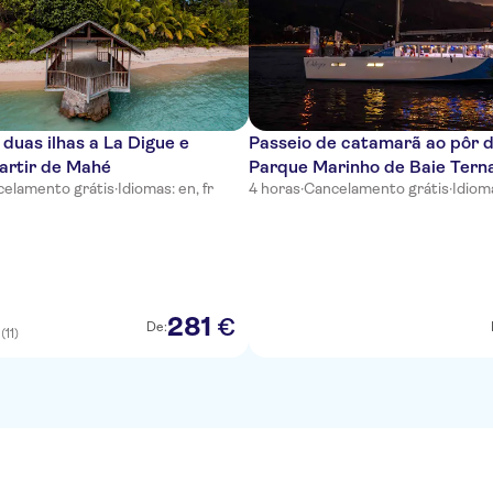
duas ilhas a La Digue e
Passeio de catamarã ao pôr d
partir de Mahé
Parque Marinho de Baie Tern
elamento grátis
·
Idiomas: en, fr
4 horas
·
Cancelamento grátis
·
Idioma
partida de Mahé
281
€
De:
(11)