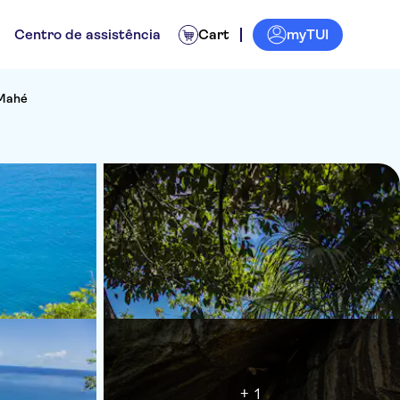
myTUI
Centro de assistência
Cart
 Mahé
+ 1