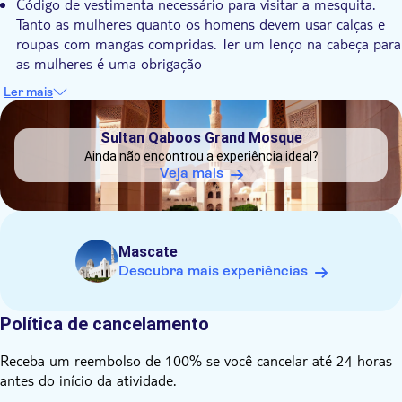
CÓDIGO DE VESTUÁRIO
Código de vestimenta necessário para visitar a mesquita.
Tanto as mulheres quanto os homens devem usar calças e
roupas com mangas compridas. Ter um lenço na cabeça para
as mulheres é uma obrigação
Preço baseado em por grupo e participantes máximo exigido
Ler mais
4 pessoas por grupo
DSA1Sultan Qaboos Grand Mosque
Sultan Qaboos Grand Mosque
Ainda não encontrou a experiência ideal?
Veja mais
Mascate
Descubra mais experiências
Política de cancelamento
Receba um reembolso de 100% se você cancelar até 24 horas
antes do início da atividade.