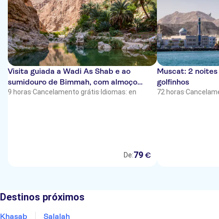
Visita guiada a Wadi As Shab e ao
Muscat: 2 noite
sumidouro de Bimmah, com almoço
golfinhos
incluído
9 horas
·
Cancelamento grátis
·
Idiomas: en
72 horas
·
Cancelame
79
€
De:
Destinos próximos
Khasab
Salalah