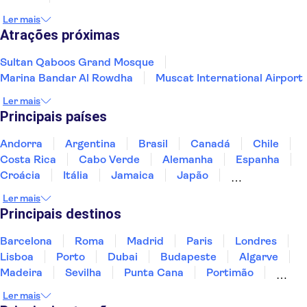
Ler mais
Atrações próximas
Sultan Qaboos Grand Mosque
Marina Bandar Al Rowdha
Muscat International Airport
Ler mais
Principais países
Andorra
Argentina
Brasil
Canadá
Chile
Costa Rica
Cabo Verde
Alemanha
Espanha
Croácia
Itália
Jamaica
Japão
Luxemburgo
Marrocos
Maldivas
México
Ler mais
Portugal
Singapura
Turquia
Principais destinos
Barcelona
Roma
Madrid
Paris
Londres
Lisboa
Porto
Dubai
Budapeste
Algarve
Madeira
Sevilha
Punta Cana
Portimão
Albufeira
Sintra
Lagos
Vigo
Cascais
Ler mais
Sesimbra