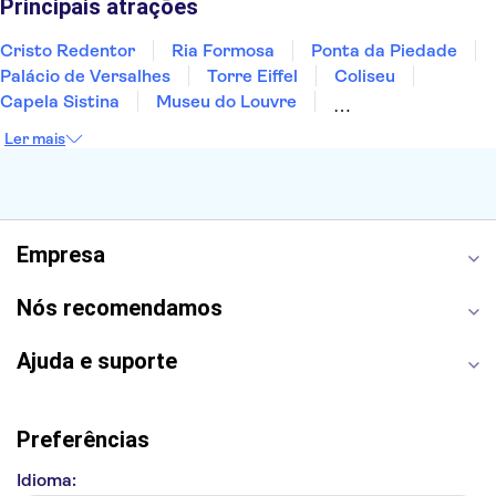
Principais atrações
Cristo Redentor
Ria Formosa
Ponta da Piedade
Palácio de Versalhes
Torre Eiffel
Coliseu
Capela Sistina
Museu do Louvre
Sagrada Família
Parque Güell
Alhambra
Ler mais
Torre de Belém
Caminito del Rey
Castelo de São Jorge
Quinta da Regaleira
Palácio da Pena
Parque Warner
Rio Douro
Mosteiro dos Jerónimos
Livraria Lello
Empresa
Nós recomendamos
Ajuda e suporte
Preferências
Idioma: