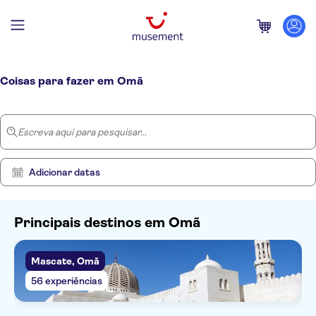
Página inicial
/
Omã
Coisas para fazer em Omã
Escreva aqui para pesquisar...
Adicionar datas
Principais destinos em Omã
Mascate, Omã
Mostrar
Eliminar
77
filtros
56 experiências
resultados