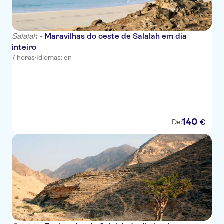
Salalah -
Maravilhas do oeste de Salalah em dia
inteiro
7 horas
·
Idiomas: en
140
€
De: