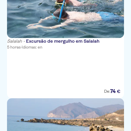
Salalah -
Excursão de mergulho em Salalah
5 horas
·
Idiomas: en
74
€
De: