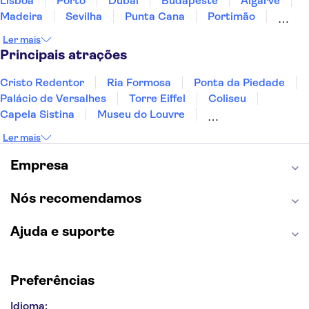
Lisboa
Porto
Dubai
Budapeste
Algarve
Madeira
Sevilha
Punta Cana
Portimão
Albufeira
Sintra
Lagos
Vigo
Cascais
Ler mais
Sesimbra
Principais atrações
Cristo Redentor
Ria Formosa
Ponta da Piedade
Palácio de Versalhes
Torre Eiffel
Coliseu
Capela Sistina
Museu do Louvre
Sagrada Família
Parque Güell
Alhambra
Ler mais
Torre de Belém
Caminito del Rey
Castelo de São Jorge
Quinta da Regaleira
Empresa
Palácio da Pena
Parque Warner
Rio Douro
Mosteiro dos Jerónimos
Livraria Lello
Nós recomendamos
Ajuda e suporte
Preferências
Idioma: