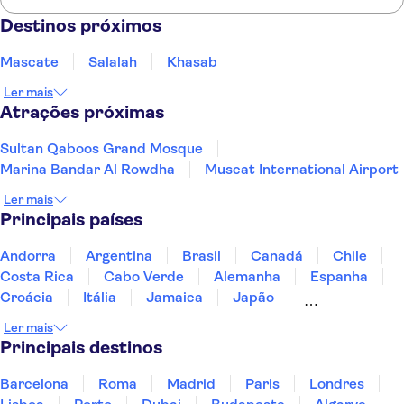
Aqui estão as atrações imperdíveis de Omã:
Destinos próximos
Sultan Qaboos Grand Mosque
Marina Bandar Al Rowdha
Mascate
Salalah
Khasab
Muscat International Airport
Ler mais
Atrações próximas
Sultan Qaboos Grand Mosque
Marina Bandar Al Rowdha
Muscat International Airport
Ler mais
Principais países
Andorra
Argentina
Brasil
Canadá
Chile
Costa Rica
Cabo Verde
Alemanha
Espanha
Croácia
Itália
Jamaica
Japão
Luxemburgo
Marrocos
Maldivas
México
Ler mais
Portugal
Singapura
Turquia
Principais destinos
Barcelona
Roma
Madrid
Paris
Londres