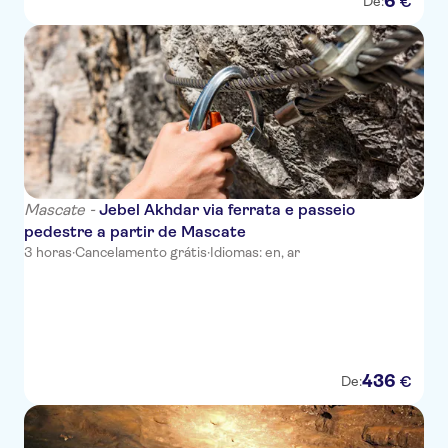
6
€
De:
Mascate -
Jebel Akhdar via ferrata e passeio
pedestre a partir de Mascate
3 horas
·
Cancelamento grátis
·
Idiomas: en, ar
436
€
De: