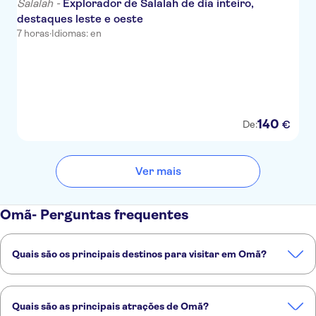
Salalah -
Explorador de Salalah de dia inteiro,
destaques leste e oeste
7 horas
·
Idiomas: en
140
€
De:
Ver mais
Omã- Perguntas frequentes
Quais são os principais destinos para visitar em Omã?
Estes são alguns dos destinos mais populares de Omã:
Mascate
Salalah
Khasab
Quais são as principais atrações de Omã?