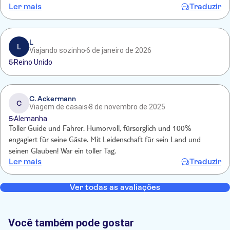
Ler mais
Traduzir
noch am gleichen Tag angekündigt, ist aber bis heute noch nicht
angekommen
L
L
Viajando sozinho
6 de janeiro de 2026
5
Reino Unido
C. Ackermann
C
Viagem de casais
8 de novembro de 2025
5
Alemanha
Toller Guide und Fahrer. Humorvoll, fürsorglich und 100%
engagiert für seine Gäste. Mit Leidenschaft für sein Land und
seinen Glauben! War ein toller Tag.
Ler mais
Traduzir
Ver todas as avaliações
Você também pode gostar