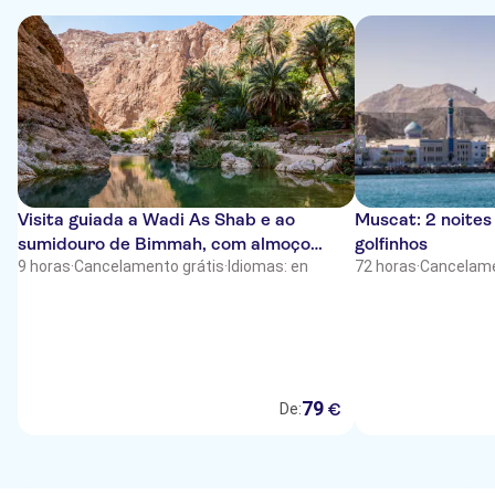
Visita guiada a Wadi As Shab e ao
Muscat: 2 noite
sumidouro de Bimmah, com almoço
golfinhos
incluído
9 horas
·
Cancelamento grátis
·
Idiomas: en
72 horas
·
Cancelame
79
€
De: