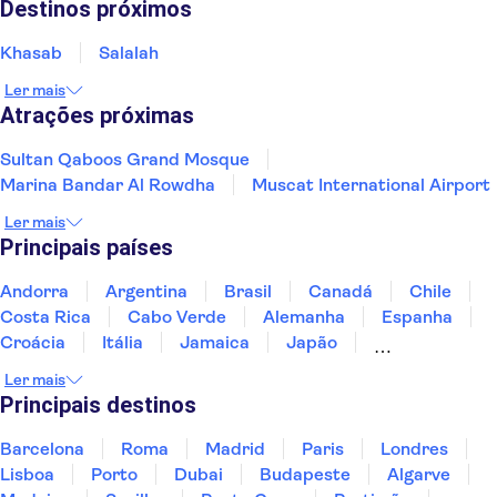
Destinos próximos
Khasab
Salalah
Ler mais
Atrações próximas
Sultan Qaboos Grand Mosque
Marina Bandar Al Rowdha
Muscat International Airport
Ler mais
Principais países
Andorra
Argentina
Brasil
Canadá
Chile
Costa Rica
Cabo Verde
Alemanha
Espanha
Croácia
Itália
Jamaica
Japão
Luxemburgo
Marrocos
Maldivas
México
Ler mais
Portugal
Singapura
Turquia
Principais destinos
Barcelona
Roma
Madrid
Paris
Londres
Lisboa
Porto
Dubai
Budapeste
Algarve