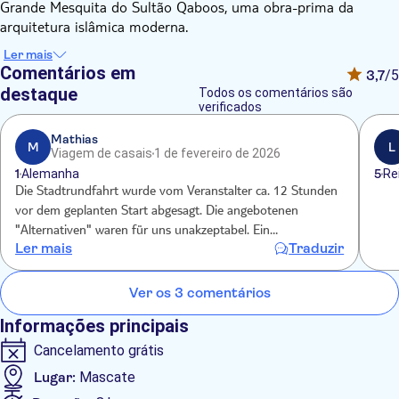
Grande Mesquita do Sultão Qaboos, uma obra-prima da
arquitetura islâmica moderna.
Continue até a elegante Royal Opera House, que reflete o
Ler mais
compromisso de Omã com as artes e a cultura. Passeie pela
Comentários em
3,7
/5
movimentada Corniche de Mutrah, explore o tradicional
destaque
Todos os comentários são
mercado de peixes e compre souvenirs exclusivos no histórico
verificados
souq.
Mathias
Após um delicioso almoço em um restaurante local, o passeio
M
L
Viagem de casais
1 de fevereiro de 2026
leva você ao majestoso Palácio de Al Alam, a residência
1
Alemanha
5
Re
cerimonial de Sua Majestade, o Sultão. Explore o Forte Mirani,
Die Stadtrundfahrt wurde vom Veranstalter ca. 12 Stunden
uma fortaleza do século XVI que oferece vistas deslumbrantes
vor dem geplanten Start abgesagt. Die angebotenen
do porto.
"Alternativen" waren für uns unakzeptabel. Ein
Conclua sua jornada no Museu Nacional, onde você mergulhará
Ler mais
Traduzir
Kostenerstattungsformular wurde noch am gleichen Tag
na rica herança cultural de Omã por meio de suas exposições
angekündigt, ist aber bis heute noch nicht angekommen
cuidadosamente selecionadas. Este passeio é a maneira
Ver os 3 comentários
perfeita de vivenciar a essência de Mascate em um único dia,
combinando história, cultura e paisagens de tirar o fôlego.
Informações principais
Cancelamento grátis
Lugar:
Mascate