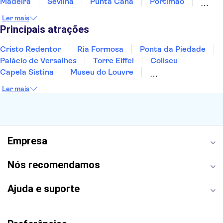
Madeira
Sevilha
Punta Cana
Portimão
Albufeira
Sintra
Lagos
Vigo
Cascais
Ler mais
Sesimbra
Principais atrações
Cristo Redentor
Ria Formosa
Ponta da Piedade
Palácio de Versalhes
Torre Eiffel
Coliseu
Capela Sistina
Museu do Louvre
Sagrada Família
Parque Güell
Alhambra
Ler mais
Torre de Belém
Caminito del Rey
Castelo de São Jorge
Quinta da Regaleira
Palácio da Pena
Parque Warner
Rio Douro
Mosteiro dos Jerónimos
Livraria Lello
Empresa
Nós recomendamos
Ajuda e suporte