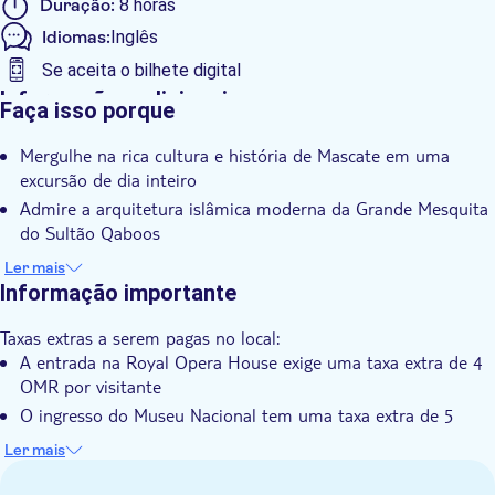
Duração:
8 horas
Idiomas:
Inglês
Se aceita o bilhete digital
Informações adicionais
Faça isso porque
Confirmação instantânea
Mergulhe na rica cultura e história de Mascate em uma
Tour guiado
excursão de dia inteiro
Grupo pequeno
Admire a arquitetura islâmica moderna da Grande Mesquita
Voucher eletrônico
do Sultão Qaboos
Visite a Royal Opera House e aprenda sobre o compromisso
Pick up no hotel
Ler mais
de Omã com as artes e a cultura
Informação importante
Explore o tradicional mercado de peixes e compre
Taxas extras a serem pagas no local:
lembranças exclusivas no antigo souq
A entrada na Royal Opera House exige uma taxa extra de 4
OMR por visitante
O ingresso do Museu Nacional tem uma taxa extra de 5
OMR por visitante com mais de 5 anos. Crianças de 0 a 5
Ler mais
anos não pagam.
O almoço no restaurante local não está incluído