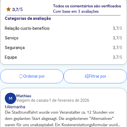
Todos os comentários são verificados
3,7
/5
Com base em 3 avaliações
Categorias de avaliação
Relação custo-benefício
3,7
/5
Serviço
3,7
/5
Segurança
3,7
/5
Equipe
3,7
/5
Ordenar por
Filtrar por
Mathias
M
Viagem de casais
1 de fevereiro de 2026
1
Alemanha
Die Stadtrundfahrt wurde vom Veranstalter ca. 12 Stunden vor
dem geplanten Start abgesagt. Die angebotenen "Alternativen"
waren für uns unakzeptabel. Ein Kostenerstattungsformular wurde