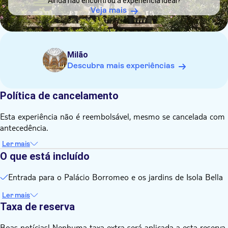
Ainda não encontrou a experiência ideal?
impedir o acesso de pessoas com deficiência motora
Veja mais
Animais não são permitidos no museu e nos jardins. Apenas
cães-guia para cegos são permitidos.
Bebês (de 0 a 5 anos) podem entrar gratuitamente, sem
Milão
necessidade de ingresso
Descubra mais experiências
Cafeteria e livraria disponíveis no local
Política de cancelamento
Esta experiência não é reembolsável, mesmo se cancelada com
antecedência.
Ler mais
O que está incluído
Entrada para o Palácio Borromeo e os jardins de Isola Bella
Ler mais
Taxa de reserva
Boas notícias! Nenhuma taxa extra será aplicada a esta reserva.