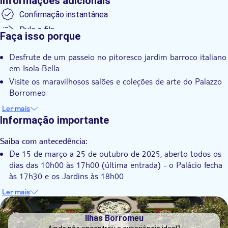
Informações adicionais
subir ao topo do teatro em um amplo terraço, que, com seus
Confirmação instantânea
37 metros de altura acima do nível do lago, é um local
Pule a fila
privilegiado para apreciar o panorama do Golfo Borromeo.
Faça isso porque
Desde 2002, o jardim de Isola Bella faz parte do prestigiado
Distribuidor oficial
circuito inglês da Royal Horticultural Society.
Desfrute de um passeio no pitoresco jardim barroco italiano
Taxas de entrada incluídas
em Isola Bella
Visite os maravilhosos salões e coleções de arte do Palazzo
Borromeo
Descubra o Barroco em uma embarcação suspensa sobre a
Ler mais
água
Informação importante
Saiba com antecedência:
De 15 de março a 25 de outubro de 2025, aberto todos os
dias das 10h00 às 17h00 (última entrada) - o Palácio fecha
às 17h30 e os Jardins às 18h00
De 26 de outubro a 2 de novembro de 2025, aberto todos
Ler mais
os dias das 10h00 às 16h00 (última entrada) - o Palácio
DSA1Ilhas Borromeu
fecha às 16h30 e os Jardins às 17h00
Ilhas Borromeu
Isola Bella e Isola Madre têm vários obstáculos que podem