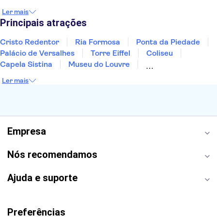
Albufeira
Sintra
Lagos
Vigo
Cascais
Ler mais
Sesimbra
Principais atrações
Cristo Redentor
Ria Formosa
Ponta da Piedade
Palácio de Versalhes
Torre Eiffel
Coliseu
Capela Sistina
Museu do Louvre
Sagrada Família
Parque Güell
Alhambra
Ler mais
Torre de Belém
Caminito del Rey
Castelo de São Jorge
Quinta da Regaleira
Palácio da Pena
Parque Warner
Rio Douro
Mosteiro dos Jerónimos
Livraria Lello
Empresa
Nós recomendamos
Ajuda e suporte
Preferências