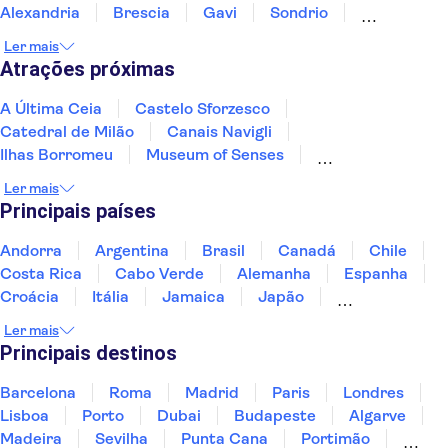
Alexandria
Brescia
Gavi
Sondrio
Sirmione
Lago de Garda
Ler mais
Atrações próximas
A Última Ceia
Castelo Sforzesco
Catedral de Milão
Canais Navigli
Ilhas Borromeu
Museum of Senses
Teatro alla Scala
Pinacoteca di Brera
Ler mais
Pinacoteca Ambrosiana
Principais países
Museu Nacional de Ciência e Tecnologia Leonardo da Vinci
Museus do Vaticano
Basílica de São Pedro
Andorra
Argentina
Brasil
Canadá
Chile
Galeria Uffizi
Coliseu
Galeria da Academia
Costa Rica
Cabo Verde
Alemanha
Espanha
Croácia
Itália
Jamaica
Japão
Luxemburgo
Marrocos
Maldivas
México
Ler mais
Portugal
Singapura
Turquia
Principais destinos
Barcelona
Roma
Madrid
Paris
Londres
Lisboa
Porto
Dubai
Budapeste
Algarve
Madeira
Sevilha
Punta Cana
Portimão