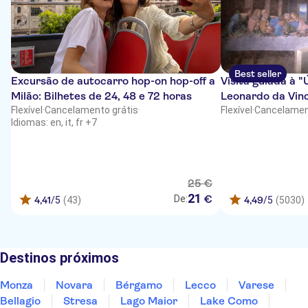
Best seller
Excursão de autocarro hop-on hop-off a
Visita guiada à "
Milão: Bilhetes de 24, 48 e 72 horas
Leonardo da Vinc
Flexível
·
Cancelamento grátis
·
especializado
Flexível
·
Cancelamen
Idiomas: en, it, fr +7
25
€
21
€
De:
4,41
/5
(43)
4,49
/5
(5030)
Destinos próximos
Monza
Novara
Bérgamo
Lecco
Varese
Bellagio
Stresa
Lago Maior
Lake Como