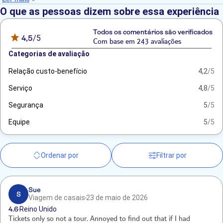
O que as pessoas dizem sobre essa experiência
Todos os comentários são verificados
4,5
/5
Com base em 243 avaliações
Categorias de avaliação
Relação custo-benefício
4,2
/5
Serviço
4,8
/5
Segurança
5
/5
Equipe
5
/5
Ordenar por
Filtrar por
Sue
S
Viagem de casais
23 de maio de 2026
4.6
Reino Unido
Tickets only so not a tour. Annoyed to find out that if I had