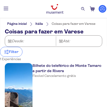
Filtros
Preço (por adulto)
Hotel pickup
Opções de ingressos
Página inicial
Itália
Coisas para fazer em Varese
Voucher eletrônico
Categorias
Mín.
€
Máx.
€
Coisas para fazer em Varese
Wheelchair access
Atividades
NO-PICKUP
Idomas
Cancelamento gratuito
Atividades aéreas
Desde:
Até:
Confirmação instantânea
Teleférico
Ao ar livre
Filter
Natureza
1 Experiências
Bilhete do teleférico de Monte Tamaro
a partir de Rivera
Flexível
·
Cancelamento grátis