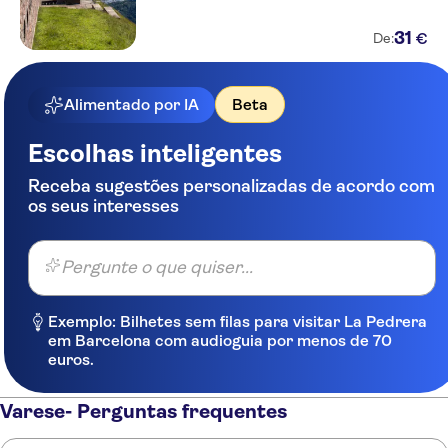
31
€
De:
Alimentado por IA
Beta
Escolhas inteligentes
Receba sugestões personalizadas de acordo com
os seus interesses
Pergunte o que quiser...
Exemplo: Bilhetes sem filas para visitar La Pedrera
em Barcelona com audioguia por menos de 70
euros.
Varese- Perguntas frequentes