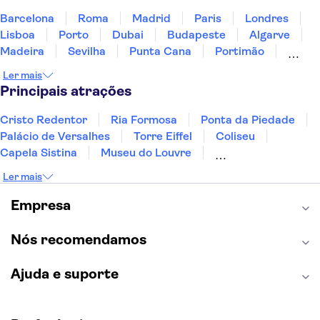
Barcelona
Roma
Madrid
Paris
Londres
Lisboa
Porto
Dubai
Budapeste
Algarve
Madeira
Sevilha
Punta Cana
Portimão
Albufeira
Sintra
Lagos
Vigo
Cascais
Ler mais
Sesimbra
Principais atrações
Cristo Redentor
Ria Formosa
Ponta da Piedade
Palácio de Versalhes
Torre Eiffel
Coliseu
Capela Sistina
Museu do Louvre
Sagrada Família
Parque Güell
Alhambra
Ler mais
Torre de Belém
Caminito del Rey
Castelo de São Jorge
Quinta da Regaleira
Empresa
Palácio da Pena
Parque Warner
Rio Douro
Mosteiro dos Jerónimos
Livraria Lello
Nós recomendamos
Ajuda e suporte