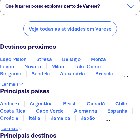
Que lugares posso explorar perto de Varese?
Confira alguns dos nossos lugares favoritos para visitar perto de
Varese:
Veja todas as atividades em Varese
Lago Maior
Stresa
Bellagio
Monza
Lecco
Destinos próximos
Lago Maior
Stresa
Bellagio
Monza
Lecco
Novara
Milão
Lake Como
Bérgamo
Sondrio
Alexandria
Brescia
Aosta
Turim
Gavi
Ler mais
Principais países
Andorra
Argentina
Brasil
Canadá
Chile
Costa Rica
Cabo Verde
Alemanha
Espanha
Croácia
Itália
Jamaica
Japão
Luxemburgo
Marrocos
Maldivas
México
Ler mais
Portugal
Singapura
Turquia
Principais destinos